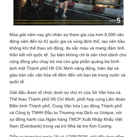
Mùa giải năm nay ghi nhận sự tham gia của hơn 6.000 vận
động viên đến từ 41 quốc gia và vùng lãnh thổ, tạo nên bầu
không khí thể thao sôi động, đa sắc màu và mang đậm tinh
thần kết nối quốc tế. Sự kiện không chỉ là sân chơi dành cho
cộng đồng yêu chạy bộ mà còn góp phần quảng bá hình
ảnh một Thành phố Hồ Chí Minh năng động, hiện đại và
giàu bản sắc văn hóa về đêm đến với bạn bè trong nước và
quốc tế.
Giải đấu được tổ chức dưới sự chủ trì của Sở Văn hóa và
Thể thao Thành phố Hồ Chí Minh, phối hợp cùng Liên đoàn
Điền kinh Thành phố, Cung Văn hóa Lao động Thành phố
và Công ty TNHH Đầu tư Thương mại Dịch vụ Unique, với
sự đồng hành của Ngân hàng TMCP Xuất Nhập Khẩu Việt
Nam (Eximbank) trong vai trò Nhà tài trợ Kim Cương.
Diễn ra trong hai ngày 16 và 17/05/2026, giải đấu bao gồm