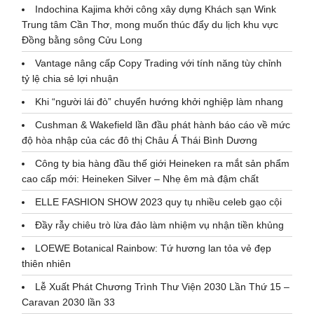
Indochina Kajima khởi công xây dựng Khách sạn Wink
Trung tâm Cần Thơ, mong muốn thúc đẩy du lịch khu vực
Đồng bằng sông Cửu Long
Vantage nâng cấp Copy Trading với tính năng tùy chỉnh
tỷ lệ chia sẻ lợi nhuận
Khi “người lái đò” chuyển hướng khởi nghiệp làm nhang
Cushman & Wakefield lần đầu phát hành báo cáo về mức
độ hòa nhập của các đô thị Châu Á Thái Bình Dương
Công ty bia hàng đầu thế giới Heineken ra mắt sản phẩm
cao cấp mới: Heineken Silver – Nhẹ êm mà đậm chất
ELLE FASHION SHOW 2023 quy tụ nhiều celeb gạo cội
Đầy rẫy chiêu trò lừa đảo làm nhiệm vụ nhận tiền khủng
LOEWE Botanical Rainbow: Tứ hương lan tỏa vẻ đẹp
thiên nhiên
Lễ Xuất Phát Chương Trình Thư Viện 2030 Lần Thứ 15 –
Caravan 2030 lần 33