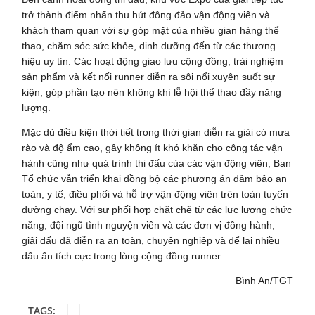
trở thành điểm nhấn thu hút đông đảo vận động viên và
khách tham quan với sự góp mặt của nhiều gian hàng thể
thao, chăm sóc sức khỏe, dinh dưỡng đến từ các thương
hiệu uy tín. Các hoạt động giao lưu cộng đồng, trải nghiệm
sản phẩm và kết nối runner diễn ra sôi nổi xuyên suốt sự
kiện, góp phần tạo nên không khí lễ hội thể thao đầy năng
lượng.
Mặc dù điều kiện thời tiết trong thời gian diễn ra giải có mưa
rào và độ ẩm cao, gây không ít khó khăn cho công tác vận
hành cũng như quá trình thi đấu của các vận động viên, Ban
Tổ chức vẫn triển khai đồng bộ các phương án đảm bảo an
toàn, y tế, điều phối và hỗ trợ vận động viên trên toàn tuyến
đường chạy. Với sự phối hợp chặt chẽ từ các lực lượng chức
năng, đội ngũ tình nguyện viên và các đơn vị đồng hành,
giải đấu đã diễn ra an toàn, chuyên nghiệp và để lại nhiều
dấu ấn tích cực trong lòng cộng đồng runner.
Bình An/TGT
TAGS: