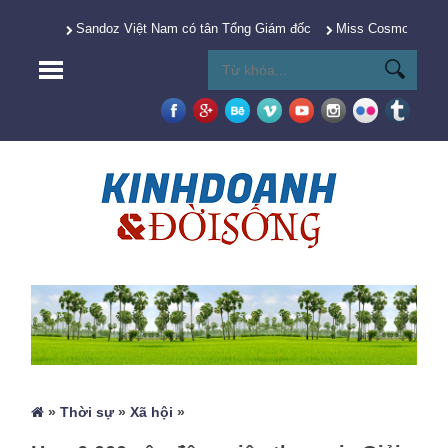
Sandoz Việt Nam có tân Tổng Giám đốc
Miss Cosmo 2025 Y
»
Thời sự
»
Xã hội
»