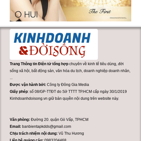
Trang Thông tin Điện tử tổng hợp
chuyên về kinh tế tiêu dùng, đời
sống xã hội, bất động sản, văn hóa du lịch, doanh nghiệp doanh nhân,
...
Được vận hành bởi:
Công ty Đông Gia Media
Giấy phép
: số 08/GP-TTĐT do Sở TTTT TP.HCM cấp ngày 30/1/2019
Kinhdoanhdoisong.vn giữ bản quyền nội dung trên website này.
Văn phòng:
Đường 20. quận Gò Vấp, TPHCM
Email:
banbientapkdds@gmail.com
Chịu trách nhiệm nội dung:
Vũ Thu Hương
Liên hệ quảng cáo:
0983204468