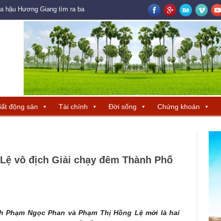
oa hậu Hương Giang tìm ra ba đại diện Trung Quốc – Hong Kong – Macau đ
ất động sản
Tài chính
Đời sống
Chứng khoán
Lệ vô địch Giải chạy đêm Thành Phố
nh Phạm Ngọc Phan và Phạm Thị Hồng Lệ mới là hai