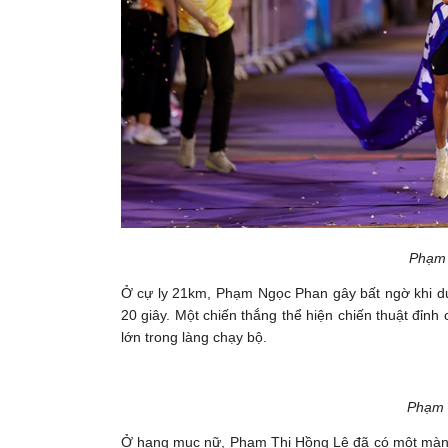
Phạm
Ở cự ly 21km, Phạm Ngọc Phan gây bất ngờ khi duy 
20 giây. Một chiến thắng thể hiện chiến thuật đỉnh 
lớn trong làng chạy bộ.
Phạm 
Ở hạng mục nữ, Phạm Thị Hồng Lệ đã có một màn t