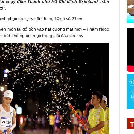
Giải chạy đêm Thành phố Hồ Chí Minh Eximbank năm
5”.
hinh phục ba cự ly gồm 5km, 10km và 21km.
uyên môn lại đổ dồn vào hai gương mặt mới – Phạm Ngọc
 bứt phá ngoạn mục trong giải đấu lần này.
T