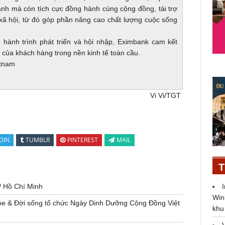
anh mà còn tích cực đồng hành cùng cộng đồng, tài trợ
 xã hội, từ đó góp phần nâng cao chất lượng cuộc sống
hành trình phát triển và hội nhập, Eximbank cam kết
ế của khách hàng trong nền kinh tế toàn cầu.
etnam
Vi Vi/TGT
DIN
TUMBLR
PINTEREST
MAIL
T
P Hồ Chí Minh
Win
ỏe & Đời sống tổ chức Ngày Dinh Dưỡng Cộng Đồng Việt
khu