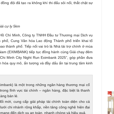
ồng đội đã tạo ra không khí thi đấu sôi nổi, thắt chặt sự
iải cự ly 5km
 Hồ Chí Minh, Công ty TNHH Đầu tư Thương mại Dịch vụ
h phố, Cung Văn hóa Lao động Thành phố triển khai tổ
ao thành phố. Tiếp nối vai trò là Nhà tài trợ chính ở mùa
 Nam (EXIMBANK) tiếp tục đồng hành cùng Giải chạy đêm
hi Minh City Night Run Eximbank 2025”, góp phần đưa
ăn hóa quy mô, ấn tượng và đầy dấu ấn tại trung tâm kinh
mbank) là một trong những ngân hàng thương mại cổ
trong lĩnh vực tài chính – ngân hàng, đặc biệt là thanh
hàng bán lẻ.
i mới, cung cấp giải pháp tài chính toàn diện cho cá
ưới chi nhánh rộng khắp, nền tảng công nghệ hiện đại
, mang đến dịch vụ an toàn, nhanh chóng và hiệu quả.