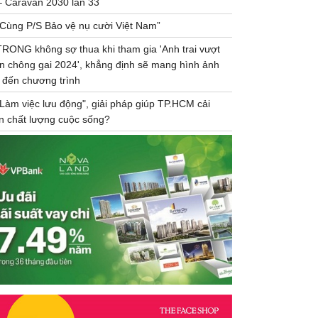
– Caravan 2030 lần 33
“Cùng P/S Bảo vệ nụ cười Việt Nam”
TRONG không sợ thua khi tham gia 'Anh trai vượt
n chông gai 2024', khẳng định sẽ mang hình ảnh
 đến chương trình
"Làm việc lưu động", giải pháp giúp TP.HCM cải
ện chất lượng cuộc sống?