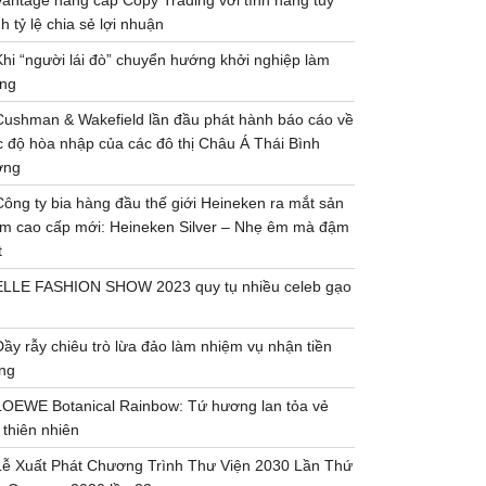
Vantage nâng cấp Copy Trading với tính năng tùy
h tỷ lệ chia sẻ lợi nhuận
Khi “người lái đò” chuyển hướng khởi nghiệp làm
ng
Cushman & Wakefield lần đầu phát hành báo cáo về
 độ hòa nhập của các đô thị Châu Á Thái Bình
ơng
Công ty bia hàng đầu thế giới Heineken ra mắt sản
m cao cấp mới: Heineken Silver – Nhẹ êm mà đậm
t
ELLE FASHION SHOW 2023 quy tụ nhiều celeb gạo
Đầy rẫy chiêu trò lừa đảo làm nhiệm vụ nhận tiền
ng
LOEWE Botanical Rainbow: Tứ hương lan tỏa vẻ
 thiên nhiên
Lễ Xuất Phát Chương Trình Thư Viện 2030 Lần Thứ