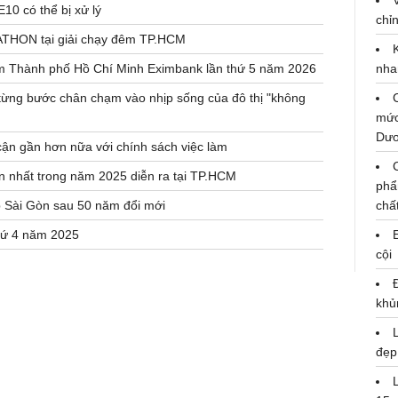
0 có thể bị xử lý
chỉn
ATHON tại giải chạy đêm TP.HCM
êm Thành phố Hồ Chí Minh Eximbank lần thứ 5 năm 2026
nha
từng bước chân chạm vào nhịp sống của đô thị "không
mức
Dư
cận gần hơn nữa với chính sách việc làm
 nhất trong năm 2025 diễn ra tại TP.HCM
phẩ
p Sài Gòn sau 50 năm đổi mới
chấ
hứ 4 năm 2025
cội
khủ
đẹp