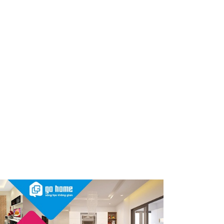
dùng cần kiểm tra ngay
Thu hồi, tiêu hủy toàn quốc 2
sản phẩm dầu gội, dầu xả
"made in Việt Nam", người tiêu
dùng nên kiểm tra ngay
Cảnh báo Dung dịch vệ sinh
phụ nữ Coop Select dính vi
khuẩn, bị buộc tiêu hủy
Sau vụ mỹ phẩm chứa chất
cấm, Dược Hậu Giang bị phạt
và truy thu thuế hơn 10 tỷ
đồng