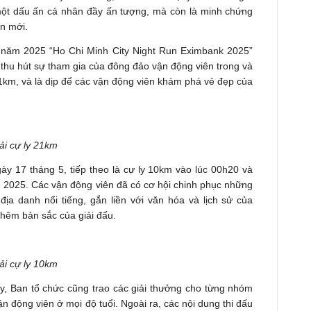
 một dấu ấn cá nhân đầy ấn tượng, mà còn là minh chứng
n mới.
năm 2025 “Ho Chi Minh City Night Run Eximbank 2025”
thu hút sự tham gia của đông đảo vận động viên trong và
1km, và là dịp để các vận động viên khám phá vẻ đẹp của
ải cự ly 21km
ày 17 tháng 5, tiếp theo là cự ly 10km vào lúc 00h20 và
 2025. Các vận động viên đã có cơ hội chinh phục những
ịa danh nổi tiếng, gắn liền với văn hóa và lịch sử của
hêm bản sắc của giải đấu.
ải cự ly 10km
y, Ban tổ chức cũng trao các giải thưởng cho từng nhóm
n động viên ở mọi độ tuổi. Ngoài ra, các nội dung thi đấu