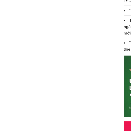
15 
ngà
mới
thi