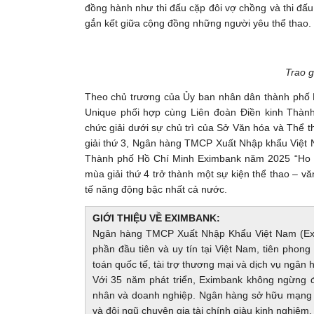
đồng hành như thi đấu cặp đôi vợ chồng và thi đấu đ
gắn kết giữa cộng đồng những người yêu thể thao.
Trao g
Theo chủ trương của Ủy ban nhân dân thành phố
Unique phối hợp cùng Liên đoàn Điền kinh Thàn
chức giải dưới sự chủ trì của Sở Văn hóa và Thể th
giải thứ 3, Ngân hàng TMCP Xuất Nhập khẩu Việt
Thành phố Hồ Chí Minh Eximbank năm 2025 “Ho C
mùa giải thứ 4 trở thành một sự kiện thể thao – v
tế năng động bậc nhất cả nước.
GIỚI THIỆU VỀ EXIMBANK:
Ngân hàng TMCP Xuất Nhập Khẩu Việt Nam (Exi
phần đầu tiên và uy tín tại Việt Nam, tiên phong 
toán quốc tế, tài trợ thương mại và dịch vụ ngân 
Với 35 năm phát triển, Eximbank không ngừng đổ
nhân và doanh nghiệp. Ngân hàng sở hữu mạng l
và đội ngũ chuyên gia tài chính giàu kinh nghiệm