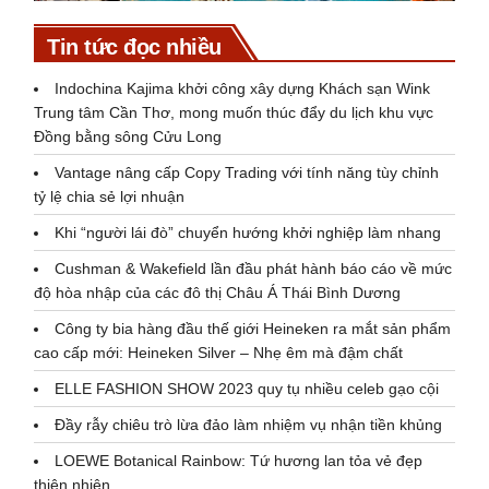
Tin tức đọc nhiều
Indochina Kajima khởi công xây dựng Khách sạn Wink
Trung tâm Cần Thơ, mong muốn thúc đẩy du lịch khu vực
Đồng bằng sông Cửu Long
Vantage nâng cấp Copy Trading với tính năng tùy chỉnh
tỷ lệ chia sẻ lợi nhuận
Khi “người lái đò” chuyển hướng khởi nghiệp làm nhang
Cushman & Wakefield lần đầu phát hành báo cáo về mức
độ hòa nhập của các đô thị Châu Á Thái Bình Dương
Công ty bia hàng đầu thế giới Heineken ra mắt sản phẩm
cao cấp mới: Heineken Silver – Nhẹ êm mà đậm chất
ELLE FASHION SHOW 2023 quy tụ nhiều celeb gạo cội
Đầy rẫy chiêu trò lừa đảo làm nhiệm vụ nhận tiền khủng
LOEWE Botanical Rainbow: Tứ hương lan tỏa vẻ đẹp
thiên nhiên