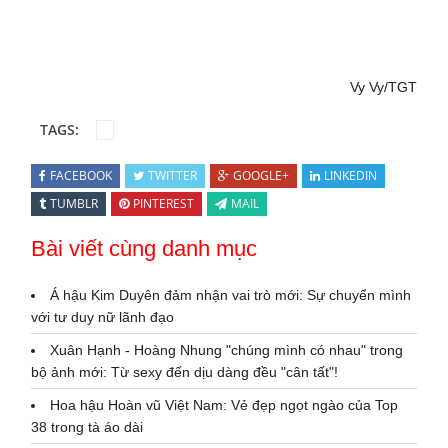
Vy Vy/TGT
TAGS:
FACEBOOK
TWITTER
GOOGLE+
LINKEDIN
TUMBLR
PINTEREST
MAIL
Bài viết cùng danh mục
Á hậu Kim Duyên đảm nhận vai trò mới: Sự chuyển mình
với tư duy nữ lãnh đạo
Xuân Hạnh - Hoàng Nhung "chúng mình có nhau" trong
bộ ảnh mới: Từ sexy đến dịu dàng đều "cân tất"!
Hoa hậu Hoàn vũ Việt Nam: Vẻ đẹp ngọt ngào của Top
38 trong tà áo dài