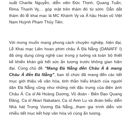
xuất Charlie Nguyễn, diễn viên Đức Thịnh, Quang Tuấn,
Rima Thanh Vy,... góp mặt trên thảm đỏ từ sớm. Dẫn dắt
thảm đỏ lễ khai mạc là MC Khánh Vy và Á hậu Hoàn vũ Việt
Nam Huỳnh Phạm Thủy Tiên.
Với mong muốn mang phong cách chuyên nghiệp, hiện đại,
Lễ Khai mạc Liên hoan phim châu Á Đà Nẵng (DANAFF I)
đã ứng dụng công nghệ cao trong ý tưởng và toàn bộ thiết
kế khiến khán giả hết sức ấn tượng trước không gian hiện
đại. Cùng chủ đề
“Mang Đà Nẵng đến Châu Á & mang
Châu Á đến Đà Nẵng"
,
ban tổ chức đã mang đến các tiết
mục giới thiệu về văn hóa, tinh thần hiếu khách của người
dân Đà Nẵng cũng như những nét đặc trưng của điện ảnh
Châu Á. Ca sĩ Ali Hoàng Dương, Vũ đoàn - Biên Đạo Quang
Đăng, Ca sĩ Akari Nakatani, Ca sĩ Avin Lu và đoàn biểu diễn
Nhà hát Trưng Vương Đà Nẵng,..tham gia trình diễn với
nhiều tiết mục kết hợp văn hóa vô cùng ấn tượng.