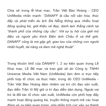
Chia sẻ trong lễ khai mạc, Trần Việt Bảo Hoàng - CEO
UniMedia nhấn mạnh:
“DANAFF là cầu nối văn hóa, thúc
đẩy và phát triển du lịch Đà Nẵng thông qua nhiều hoạt
động quảng bá, giới thiệu vẻ đẹp, danh lam thắng cảnh tại
“thành phố của những cây cầu”. Với sự tụ hội của giới mộ
điệu và người yêu thích Điện ảnh Châu Á và thế giới,
DANAFF cũng là nơi gặp gỡ, giao lưu của những con người
nhiệt huyết, tài năng và đam mê nghệ thuật”.
Trong khuôn khổ của DANAFF I, 2 sự kiện quan trọng Lễ
Khai mạc, Lễ Bế mạc và trao giải sẽ do Công ty TNHH
Universe Media Việt Nam (UniMedia) làm đơn vị trực tiếp
phối hợp tổ chức và thực hiện, trong đó CEO UniMedia -
Trần Việt Bảo Hoàng đảm nhiệm vai trò chỉ đạo sản xuất,
đạo diễn Trần Vi Mỹ giữ vị trí đạo diễn dàn dựng. Ngoài vai
trò là đối tác tổ chức sản xuất, UniMedia còn phối hợp đẩy
mạnh hoạt động quảng bá, truyền thông mạnh mẽ các hoạt
động và sự kiện quan trọng, góp phần tích cực vào sự thành