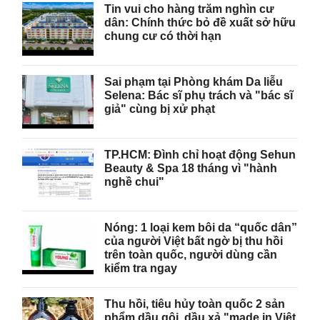
Tin vui cho hàng trăm nghìn cư
dân: Chính thức bỏ đề xuất sở hữu
chung cư có thời hạn
Sai phạm tại Phòng khám Da liễu
Selena: Bác sĩ phụ trách và "bác sĩ
giả" cùng bị xử phạt
TP.HCM: Đình chỉ hoạt động Sehun
Beauty & Spa 18 tháng vì "hành
nghề chui"
Nóng: 1 loại kem bôi da “quốc dân”
của người Việt bất ngờ bị thu hồi
trên toàn quốc, người dùng cần
kiểm tra ngay
Thu hồi, tiêu hủy toàn quốc 2 sản
phẩm dầu gội, dầu xả "made in Việt