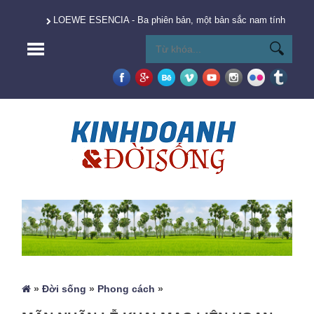
LOEWE ESENCIA - Ba phiên bản, một bản sắc nam tính vượt t
»
Đời sống
»
Phong cách
»