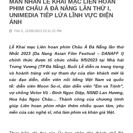
MÃN NHÃN LỄ KHAI MẠC LIÊN HOAN
PHIM CHÂU Á ĐÀ NẴNG LẦN THỨ I,
UNIMEDIA TIẾP LỬA LĨNH VỰC ĐIỆN
ẢNH
Thứ 6, 12/05/2023 20:11:22 PM
Lễ Khai mạc Liên hoan phim Châu Á Đà Nẵng lần thứ
Nhất 2023 (Da Nang Asian Film Festival – DANAFF I)
chính thức được tổ chức chiều 9/5/2023
tại Nhà hát
Trưng Vương (TP Đà Nẵng). Buổi Lễ diễn ra trang trọng
và hoành tráng
với sự tham dự của dàn khách mời là
các đạo diễn, diễn viên nổi tiếng Việt Nam và quốc
tế:
diễn viên Moon So-ri, dàn diễn viên "Em và Trịnh",
vợ chồng Victor Vũ - Đinh Ngọc Diệp, NSND Lan Hương,
Hoa hậu Ngọc Châu…
Thành công của chương trình
giúp Liên hoan phim
nhận thêm nhiều quan tâm, yêu
mến của các nghệ sĩ, nhà làm phim và khán giả Việt.
Thực hiện chỉ đạo của Ủy ban nhân dân thành phố Đà