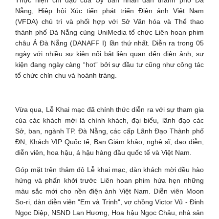
Nẵng, Hiệp hội Xúc tiến phát triển Điện ảnh Việt Nam
(VFDA) chủ trì và phối hợp với Sở Văn hóa và Thể thao
thành phố Đà Nẵng cùng UniMedia tổ chức Liên hoan phim
châu Á Đà Nẵng (DANAFF I) lần thứ nhất. Diễn ra trong 05
ngày với nhiều sự kiện nổi bật liên quan đến điện ảnh, sự
kiện đang ngày càng “hot” bởi sự đầu tư cũng như công tác
tổ chức chỉn chu và hoành tráng.
Vừa qua, Lễ Khai mạc đã chính thức diễn ra với sự tham gia
của các khách mời là chính khách, đại biểu, lãnh đạo các
Sở, ban, ngành TP. Đà Nẵng, các cấp Lãnh Đạo Thành phố
ĐN, Khách VIP Quốc tế, Ban Giám khảo, nghệ sĩ, đạo diễn,
diễn viên, hoa hậu, á hậu hàng đầu quốc tế và Việt Nam.
Góp mặt trên thảm đỏ Lễ khai mạc, dàn khách mời đều hào
hứng và phấn khởi trước Liên hoan phim hứa hẹn những
màu sắc mới cho nền điện ảnh Việt Nam. Diễn viên Moon
So-ri, dàn diễn viên "Em và Trịnh", vợ chồng Victor Vũ - Đinh
Ngọc Diệp, NSND Lan Hương, Hoa hậu Ngọc Châu, nhà sản