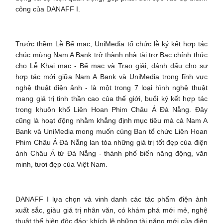
công của DANAFF I.
Trước thềm Lễ Bế mạc, UniMedia tổ chức lễ ký kết hợp tác
chúc mừng Nam A Bank trở thành nhà tài trợ Bạc chính thức
cho Lễ Khai mạc - Bế mạc và Trao giải, đánh dấu cho sự
hợp tác mới giữa Nam A Bank và UniMedia trong lĩnh vực
nghệ thuật điện ảnh - là một trong 7 loại hình nghệ thuật
mang giá trị tinh thần cao của thế giới, buổi ký kết hợp tác
trong khuôn khổ Liên Hoan Phim Châu Á Đà Nẵng. Đây
cũng là hoạt động nhằm khẳng định mục tiêu mà cả Nam A
Bank và UniMedia mong muốn cùng Ban tổ chức Liên Hoan
Phim Châu Á Đà Nẵng lan tỏa những giá trị tốt đẹp của điện
ảnh Châu Á từ Đà Nẵng - thành phố biển năng động, văn
minh, tươi đẹp của Việt Nam.
DANAFF I lựa chọn và vinh danh các tác phẩm điện ảnh
xuất sắc, giàu giá trị nhân văn, có khám phá mới mẻ, nghệ
thuật thể hiện độc đáo; khích lệ những tài năng mới của điện