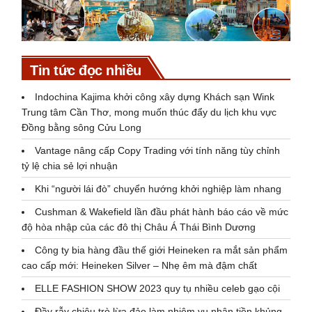
Tin tức đọc nhiều
Indochina Kajima khởi công xây dựng Khách sạn Wink
Trung tâm Cần Thơ, mong muốn thúc đẩy du lịch khu vực
Đồng bằng sông Cửu Long
Vantage nâng cấp Copy Trading với tính năng tùy chỉnh
tỷ lệ chia sẻ lợi nhuận
Khi “người lái đò” chuyển hướng khởi nghiệp làm nhang
Cushman & Wakefield lần đầu phát hành báo cáo về mức
độ hòa nhập của các đô thị Châu Á Thái Bình Dương
Công ty bia hàng đầu thế giới Heineken ra mắt sản phẩm
cao cấp mới: Heineken Silver – Nhẹ êm mà đậm chất
ELLE FASHION SHOW 2023 quy tụ nhiều celeb gạo cội
Đầy rẫy chiêu trò lừa đảo làm nhiệm vụ nhận tiền khủng