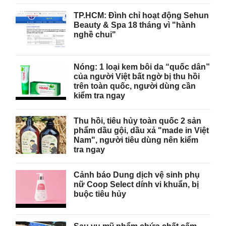
TP.HCM: Đình chỉ hoạt động Sehun
Beauty & Spa 18 tháng vì "hành
nghề chui"
Nóng: 1 loại kem bôi da “quốc dân”
của người Việt bất ngờ bị thu hồi
trên toàn quốc, người dùng cần
kiểm tra ngay
Thu hồi, tiêu hủy toàn quốc 2 sản
phẩm dầu gội, dầu xả "made in Việt
Nam", người tiêu dùng nên kiểm
tra ngay
Cảnh báo Dung dịch vệ sinh phụ
nữ Coop Select dính vi khuẩn, bị
buộc tiêu hủy