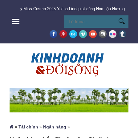
Miss Cosmo 2025 Yolina Lindquist cùng Hoa hậu Hương Giang 
»
Tài chính
»
Ngân hàng
»