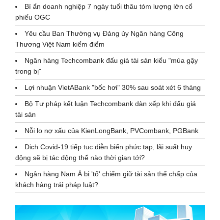
Bí ẩn doanh nghiệp 7 ngày tuổi thâu tóm lượng lớn cổ
phiếu OGC
Yêu cầu Ban Thường vụ Đảng ủy Ngân hàng Công
Thương Việt Nam kiểm điểm
Ngân hàng Techcombank đấu giá tài sản kiểu "múa gậy
trong bị"
Lợi nhuận VietABank "bốc hơi" 30% sau soát xét 6 tháng
Bộ Tư pháp kết luận Techcombank dàn xếp khi đấu giá
tài sản
Nỗi lo nợ xấu của KienLongBank, PVCombank, PGBank
Dịch Covid-19 tiếp tục diễn biến phức tạp, lãi suất huy
động sẽ bị tác động thế nào thời gian tới?
Ngân hàng Nam Á bị 'tố' chiếm giữ tài sản thế chấp của
khách hàng trái pháp luật?