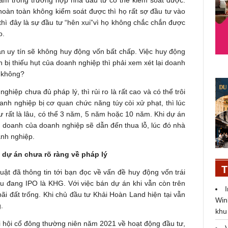
 hoàn toàn không kiểm soát được thì họ rất sợ đầu tư vào
thì đây là sự đầu tư “hên xui”vì họ không chắc chắn được
o.
n uy tín sẽ không huy động vốn bất chấp. Việc huy động
n bị thiếu hụt của doanh nghiệp thì phải xem xét lại doanh
y không?
iệp chưa đủ pháp lý, thì rủi ro là rất cao và có thể trôi
nh nghiệp bị cơ quan chức năng túy còi xử phạt, thì lúc
tư rất là lâu, có thể 3 năm, 5 năm hoặc 10 năm. Khi dự án
nh doanh của doanh nghiệp sẽ dẫn đến thua lỗ, lúc đó nhà
anh nghiệp.
 dự án chưa rõ ràng về pháp lý
T
ật đã thông tin tới bạn đọc về vấn đề huy động vốn trái
 đang IPO là KHG. Với việc bán dự án khi vẫn còn trên
 bãi đất trống. Khi chủ đầu tư Khải Hoàn Land hiện tại vẫn
Win
.
khu
ại hội cổ đông thường niên năm 2021 về hoạt động đầu tư,