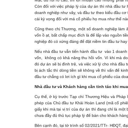
Còn đối với việc pháp lý của dự án thì nhà đầu tư
doanh nghiệp như vây, và đầu tư theo kiểu đầu cơ 
cái kỳ vọng đối với má cổ phiếu họ mua như thế nà
Cũng theo chị Thương, một số doanh nghiệp làm ă
vốn ồ ạt, bất chấp mục đích là để lấp vào nguồn tiề
nghiệp đó có xứng đáng để đặt niềm tin đầu tư ha
Nếu nhà đầu tư vẫn tiến hành đầu tư vào 1 doanh ngh
vốn, không có khả năng thu hồi vốn. Vì khi mà doa
đó dự án sẽ bị đình trệ, và việc xử lý cho nhà đầu 
bị ách tắc thì dòng tiền sẽ không về thì vấn để ki
đầu tư chẳng có lơi ích gì khi mua cổ phiểu của do
Nhà đầu tư và Khách hàng cần tỉnh táo khi mua
Cụ thế, ở kỳ trước Tạp chí Thương Hiệu và Pháp lu
phép của Chủ đầu tư Khải Hoàn Land (mã cổ phiêu
giấy khi mà tại vị trí của dự án thì đang chỉ là một
chưa đầy đủ thủ tục pháp lý để bán cho khách hàng
Bên cạnh đó, tại tờ trình số 02/2021/TTr- HĐQT, đ