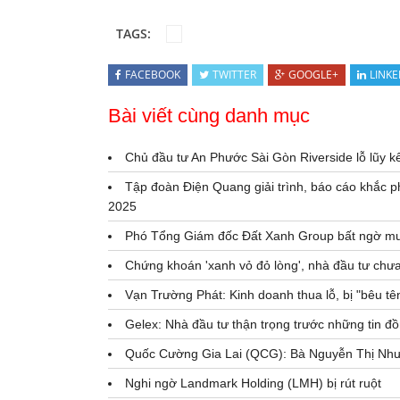
TAGS:
FACEBOOK
TWITTER
GOOGLE+
LINKE
Bài viết cùng danh mục
Chủ đầu tư An Phước Sài Gòn Riverside lỗ lũy k
Tập đoàn Điện Quang giải trình, báo cáo khắc p
2025
Phó Tổng Giám đốc Đất Xanh Group bất ngờ m
Chứng khoán 'xanh vỏ đỏ lòng', nhà đầu tư chưa
Vạn Trường Phát: Kinh doanh thua lỗ, bị "bêu tê
Gelex: Nhà đầu tư thận trọng trước những tin đồn
Quốc Cường Gia Lai (QCG): Bà Nguyễn Thị Như L
Nghi ngờ Landmark Holding (LMH) bị rút ruột