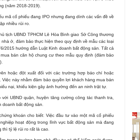
àng (năm 2018-2019).
ếu mã cổ phiếu đang IPO nhưng đang dính các vấn đề về
ặp nhiều rủi ro.
Chủ tịch UBND TPHCM Lê Hòa Bình giao Sở Công thương
án nhà ở, đảm bảo thực hiện theo quy định về mẫu các loại
76/2015 hướng dẫn Luật Kinh doanh bất động sản. Tất cả
g mua bán căn hộ chung cư theo mẫu quy định (đảm bảo
).
uyên hoặc đột xuất đối với các trường hợp báo chí hoặc
nh. Việc này nhằm đảm bảo quyền lợi khách hàng mua bán
hiếu nại, khiếu kiện gây ảnh hưởng đến an ninh trật tự.
với UBND quận, huyện tăng cường công tác thanh tra,
inh doanh bất động sản.
chứng khoán cho biết: Việc đầu tư vào một mã cổ phiếu
nghiệp hoạt động trong lĩnh vực bất động sản mà đang
ì tỷ lệ rủi ro rất là cao.
nằm trong trường hợp nhà đầu tư có thể kiểm soát được.