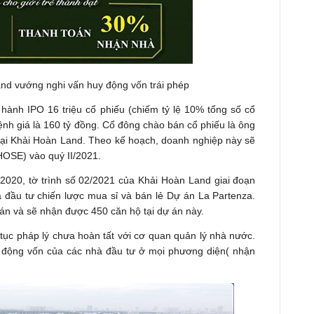
nd vướng nghi vấn huy động vốn trái phép
hành IPO 16 triệu cổ phiếu (chiếm tỷ lệ 10% tổng số cổ
ệnh giá là 160 tỷ đồng. Cổ đông chào bán cổ phiếu là ông
ại Khải Hoàn Land. Theo kế hoạch, doanh nghiệp này sẽ
HOSE) vào quý II/2021.
 2020, tờ trình số 02/2021 của Khải Hoàn Land giai đoạn
à đầu tư chiến lược mua sỉ và bán lẻ Dự án La Partenza.
án và sẽ nhận được 450 căn hộ tại dự án này.
tục pháp lý chưa hoàn tất với cơ quan quản lý nhà nước.
 động vốn của các nhà đầu tư ở mọi phương diện( nhận