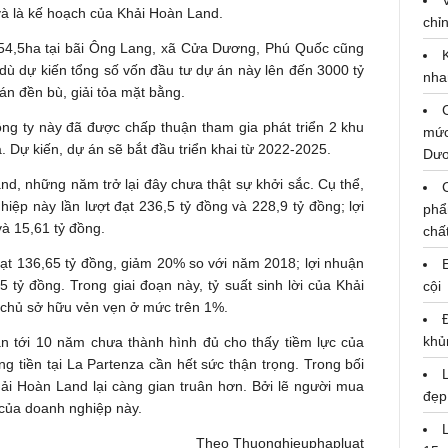
 và là kế hoạch của Khải Hoàn Land.
chỉn
ch 54,5ha tại bãi Ông Lang, xã Cửa Dương, Phú Quốc cũng
 dù dự kiến tổng số vốn đầu tư dự án này lên đến 3000 tỷ
nha
n đền bù, giải tỏa mặt bằng.
ng ty này đã được chấp thuận tham gia phát triển 2 khu
mức
 Dự kiến, dự án sẽ bắt đầu triển khai từ 2022-2025.
Dư
nd, những năm trở lại đây chưa thật sự khởi sắc. Cụ thể,
ệp này lần lượt đạt 236,5 tỷ đồng và 228,9 tỷ đồng; lợi
phẩ
và 15,61 tỷ đồng.
chấ
t 136,65 tỷ đồng, giảm 20% so với năm 2018; lợi nhuận
tỷ đồng. Trong giai đoạn này, tỷ suất sinh lời của Khải
cội
n chủ sở hữu vẻn vẹn ở mức trên 1%.
khủ
n tới 10 năm chưa thành hình đủ cho thấy tiềm lực của
 tiền tại La Partenza cần hết sức thận trọng. Trong bối
i Hoàn Land lại càng gian truân hơn. Bởi lẽ người mua
đẹp
u của doanh nghiệp này.
Theo Thuonghieuphapluat