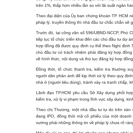
trên 1%, thấp hơn nhiều lần so với lãi suất ngân h
Theo đại diện của Ủy ban chứng khoán TP. HCM n
pháp lý, truyền thông thì nhà đầu tư chắc chắn sẽ g
Trước đó, tại công văn số 596/UBND-NCCP, Phó 
tiếp tục tổ chức triển khai đến các chủ đầu tư dự 
hợp đồng đã được quy định cụ thể theo Nghị định 
chủ đầu tư có trách nhiệm phải đăng ký hợp đồn
về hình thức, nội dung và thủ tục đăng ký hợp đồng
Đồng thời, tổ chức thanh tra, kiểm tra thường x
người dân phản ánh để kịp thời xử lý theo quy đị
nhà ở (người tiêu dùng), tránh xảy ra tranh chấp, k
Lãnh đạo TP.HCM yêu cầu Sở Xây dựng phối hợp 
kiểm tra, xử lý vi phạm trong lĩnh vực xây dựng, k
Theo chị Thương, một nhà đầu tư tự do trên sàn 
đang IPO, đồng thời mã cổ phiếu của một doanh 
vướng phải những thông tin về pháp lý chưa rõ ràng th
Mặc dù rủi ro cao, thì lợi nhuận cao nhưng phải 