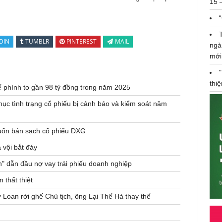
15 
DIN
TUMBLR
PINTEREST
MAIL
ngà
mới
thi
ế phình to gần 98 tỷ đồng trong năm 2025
hục tình trạng cổ phiếu bị cảnh báo và kiểm soát năm
uốn bán sạch cổ phiếu DXG
 vội bắt đáy
n" dẫn đầu nợ vay trái phiếu doanh nghiệp
 thất thiệt
oan rời ghế Chủ tịch, ông Lại Thế Hà thay thế