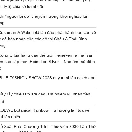
Vantage nâng cấp Copy Trading với tính năng tùy
h tỷ lệ chia sẻ lợi nhuận
Khi “người lái đò” chuyển hướng khởi nghiệp làm
ng
Cushman & Wakefield lần đầu phát hành báo cáo về
 độ hòa nhập của các đô thị Châu Á Thái Bình
ơng
Công ty bia hàng đầu thế giới Heineken ra mắt sản
m cao cấp mới: Heineken Silver – Nhẹ êm mà đậm
t
ELLE FASHION SHOW 2023 quy tụ nhiều celeb gạo
Đầy rẫy chiêu trò lừa đảo làm nhiệm vụ nhận tiền
ng
LOEWE Botanical Rainbow: Tứ hương lan tỏa vẻ
 thiên nhiên
Lễ Xuất Phát Chương Trình Thư Viện 2030 Lần Thứ