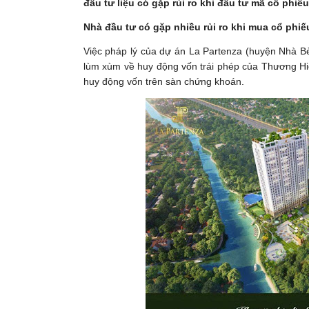
đầu tư liệu có gặp rủi ro khi đầu tư mã cổ phiế
Nhà đầu tư có gặp nhiều rủi ro khi mua cổ phi
Việc pháp lý của dự án La Partenza (huyện Nhà B
lùm xùm về huy động vốn trái phép của Thương H
huy động vốn trên sàn chứng khoán.