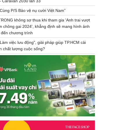
– Caravan 2030 lần 33
“Cùng P/S Bảo vệ nụ cười Việt Nam”
TRONG không sợ thua khi tham gia 'Anh trai vượt
n chông gai 2024', khẳng định sẽ mang hình ảnh
 đến chương trình
"Làm việc lưu động", giải pháp giúp TP.HCM cải
ện chất lượng cuộc sống?