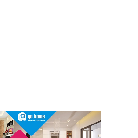
dùng cần kiểm tra ngay
Thu hồi, tiêu hủy toàn quốc 2
sản phẩm dầu gội, dầu xả
"made in Việt Nam", người tiêu
dùng nên kiểm tra ngay
Cảnh báo Dung dịch vệ sinh
phụ nữ Coop Select dính vi
khuẩn, bị buộc tiêu hủy
Sau vụ mỹ phẩm chứa chất
cấm, Dược Hậu Giang bị phạt
và truy thu thuế hơn 10 tỷ
đồng