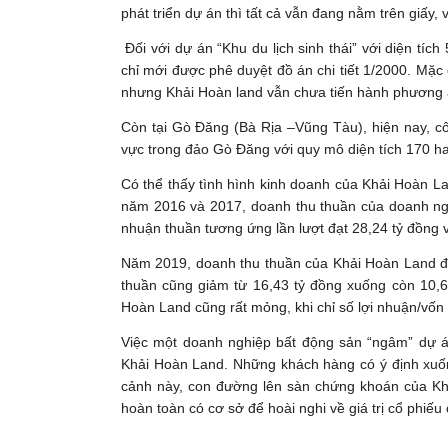
phát triển dự án thì tất cả vẫn đang nằm trên giấy,
Đối với dự án “Khu du lịch sinh thái” với diện tí
chỉ mới được phê duyệt đồ án chi tiết 1/2000. Mặc
nhưng Khải Hoàn land vẫn chưa tiến hành phương á
Còn tại Gò Đăng (Bà Rịa –Vũng Tàu), hiện nay, cô
vực trong đảo Gò Đăng với quy mô diện tích 170 ha.
Có thể thấy tình hình kinh doanh của Khải Hoàn La
năm 2016 và 2017, doanh thu thuần của doanh nghi
nhuận thuần tương ứng lần lượt đạt 28,24 tỷ đồng 
Năm 2019, doanh thu thuần của Khải Hoàn Land đạ
thuần cũng giảm từ 16,43 tỷ đồng xuống còn 10,65 
Hoàn Land cũng rất mỏng, khi chỉ số lợi nhuận/vố
Việc một doanh nghiệp bất động sản “ngâm” dự á
Khải Hoàn Land. Những khách hàng có ý định xuống
cảnh này, con đường lên sàn chứng khoán của Khả
hoàn toàn có cơ sở để hoài nghi về giá trị cổ phiế