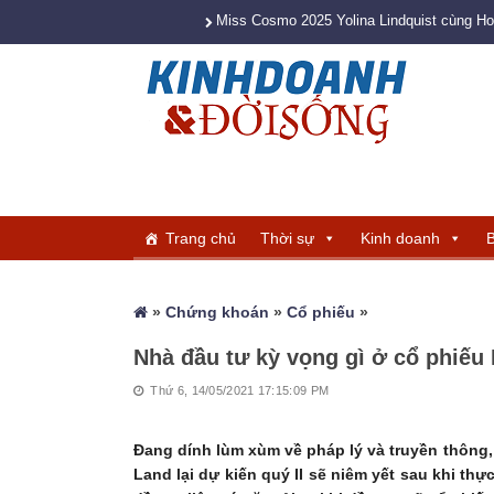
Miss Cosmo 2025 Yolina Lindquist cùng H
Trang chủ
Thời sự
Kinh doanh
B
»
Chứng khoán
»
Cổ phiếu
»
Nhà đầu tư kỳ vọng gì ở cổ phiếu
Thứ 6, 14/05/2021 17:15:09 PM
Đang dính lùm xùm về pháp lý và truyền thông,
Land lại dự kiến quý II sẽ niêm yết sau khi th