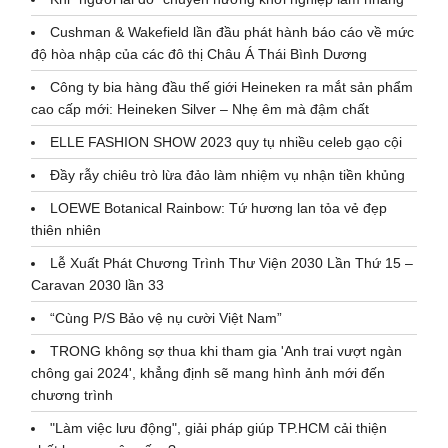
Cushman & Wakefield lần đầu phát hành báo cáo về mức
độ hòa nhập của các đô thị Châu Á Thái Bình Dương
Công ty bia hàng đầu thế giới Heineken ra mắt sản phẩm
cao cấp mới: Heineken Silver – Nhẹ êm mà đậm chất
ELLE FASHION SHOW 2023 quy tụ nhiều celeb gạo cội
Đầy rẫy chiêu trò lừa đảo làm nhiệm vụ nhận tiền khủng
LOEWE Botanical Rainbow: Tứ hương lan tỏa vẻ đẹp
thiên nhiên
Lễ Xuất Phát Chương Trình Thư Viện 2030 Lần Thứ 15 –
Caravan 2030 lần 33
“Cùng P/S Bảo vệ nụ cười Việt Nam”
TRONG không sợ thua khi tham gia 'Anh trai vượt ngàn
chông gai 2024', khẳng định sẽ mang hình ảnh mới đến
chương trình
"Làm việc lưu động", giải pháp giúp TP.HCM cải thiện