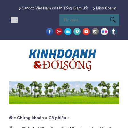
Sandoz Việt Nam có tân Tổng Giám đốc
Miss Cosmo 2025 Y
»
Chứng khoán
»
Cổ phiếu
»