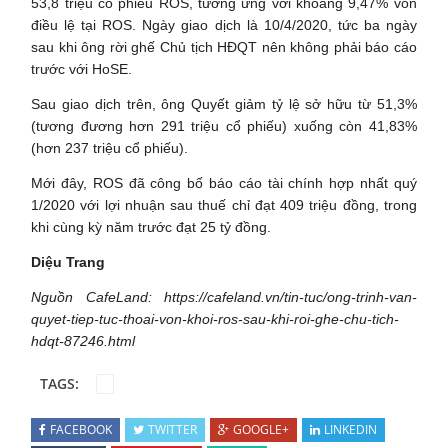
53,8 triệu cổ phiếu ROS, tương ứng với khoảng 9,47% vốn
điều lệ tại ROS. Ngày giao dịch là 10/4/2020, tức ba ngày
sau khi ông rời ghế Chủ tịch HĐQT nên không phải báo cáo
trước với HoSE.
Sau giao dịch trên, ông Quyết giảm tỷ lệ sở hữu từ 51,3%
(tương đương hơn 291 triệu cổ phiếu) xuống còn 41,83%
(hơn 237 triệu cổ phiếu).
Mới đây, ROS đã công bố báo cáo tài chính hợp nhất quý
1/2020 với lợi nhuận sau thuế chỉ đạt 409 triệu đồng, trong
khi cùng kỳ năm trước đạt 25 tỷ đồng.
Diệu Trang
Nguồn CafeLand: https://cafeland.vn/tin-tuc/ong-trinh-van-
quyet-tiep-tuc-thoai-von-khoi-ros-sau-khi-roi-ghe-chu-tich-
hdqt-87246.html
TAGS:
FACEBOOK
TWITTER
GOOGLE+
LINKEDIN