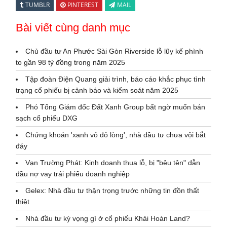
TUMBLR
PINTEREST
MAIL
Bài viết cùng danh mục
Chủ đầu tư An Phước Sài Gòn Riverside lỗ lũy kế phình
to gần 98 tỷ đồng trong năm 2025
Tập đoàn Điện Quang giải trình, báo cáo khắc phục tình
trạng cổ phiếu bị cảnh báo và kiểm soát năm 2025
Phó Tổng Giám đốc Đất Xanh Group bất ngờ muốn bán
sạch cổ phiếu DXG
Chứng khoán 'xanh vỏ đỏ lòng', nhà đầu tư chưa vội bắt
đáy
Vạn Trường Phát: Kinh doanh thua lỗ, bị "bêu tên" dẫn
đầu nợ vay trái phiếu doanh nghiệp
Gelex: Nhà đầu tư thận trọng trước những tin đồn thất
thiệt
Nhà đầu tư kỳ vọng gì ở cổ phiếu Khải Hoàn Land?