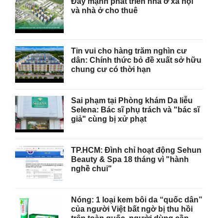
Đẩy mạnh phát triển nhà ở xã hội
và nhà ở cho thuê
Tin vui cho hàng trăm nghìn cư
dân: Chính thức bỏ đề xuất sở hữu
chung cư có thời hạn
Sai phạm tại Phòng khám Da liễu
Selena: Bác sĩ phụ trách và "bác sĩ
giả" cùng bị xử phạt
TP.HCM: Đình chỉ hoạt động Sehun
Beauty & Spa 18 tháng vì "hành
nghề chui"
Nóng: 1 loại kem bôi da “quốc dân”
của người Việt bất ngờ bị thu hồi