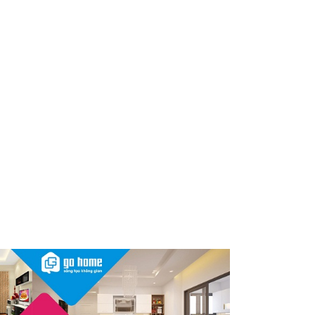
Nóng: 1 loại kem bôi da “quốc
dân” của người Việt bất ngờ bị
thu hồi trên toàn quốc, người
dùng cần kiểm tra ngay
Thu hồi, tiêu hủy toàn quốc 2
sản phẩm dầu gội, dầu xả
"made in Việt Nam", người tiêu
dùng nên kiểm tra ngay
Cảnh báo Dung dịch vệ sinh
phụ nữ Coop Select dính vi
khuẩn, bị buộc tiêu hủy