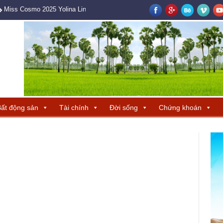
Miss Cosmo 2025 Yolina Lindquist cùng Hoa hậu Hương Giang tìm ra ba 
ất động sản
Tài chính
Đời sống
Chứng khoán