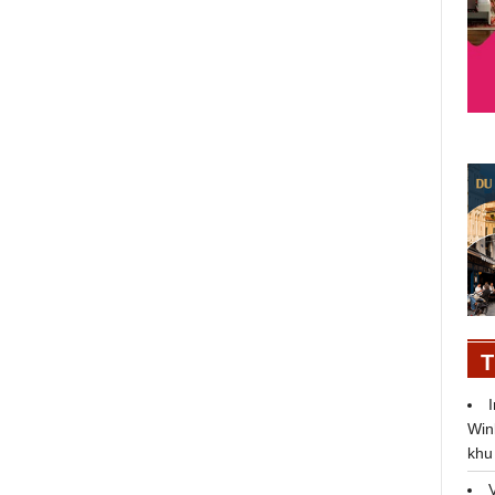
Triển lãm ô tô Việt Nam 2019
chính thức khởi động - quy tụ 14
hãng xe hàng đầu Thế giới
06/07/2019
T
Win
khu