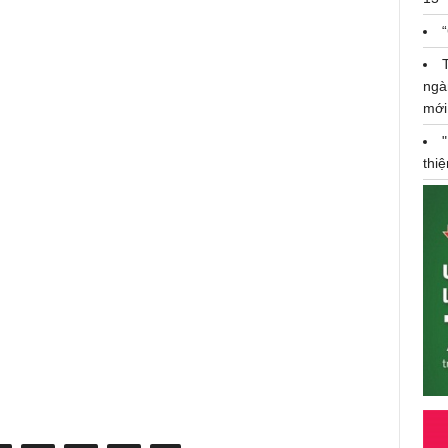
ngà
mới
thi
n
Audi Việt Nam triệu hồi A7 - A8 -
Q7 vì lỗi kỹ thuật
Thứ 4, 24/12/2018 22:36:15 PM