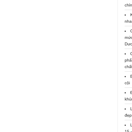
chỉn
nha
mức
Dư
TATA Motors giới thiệu dòng xe tải
Tiện Ích Doanh Nghiệp ‘ULTRA’ tại
Việt Nam
phẩ
chấ
07/06/2019
cội
khủ
đẹp
15 