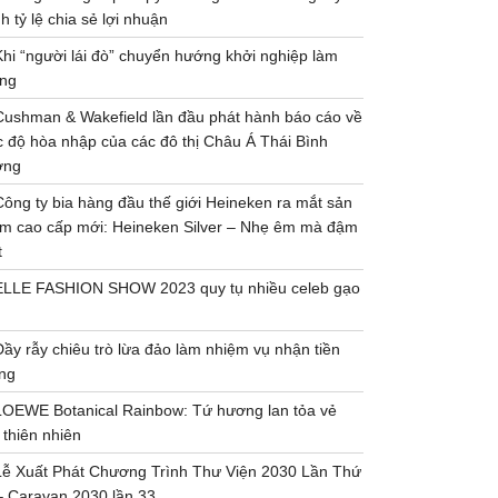
h tỷ lệ chia sẻ lợi nhuận
Khi “người lái đò” chuyển hướng khởi nghiệp làm
ng
Cushman & Wakefield lần đầu phát hành báo cáo về
 độ hòa nhập của các đô thị Châu Á Thái Bình
ơng
Công ty bia hàng đầu thế giới Heineken ra mắt sản
m cao cấp mới: Heineken Silver – Nhẹ êm mà đậm
t
ELLE FASHION SHOW 2023 quy tụ nhiều celeb gạo
Đầy rẫy chiêu trò lừa đảo làm nhiệm vụ nhận tiền
ng
LOEWE Botanical Rainbow: Tứ hương lan tỏa vẻ
 thiên nhiên
Lễ Xuất Phát Chương Trình Thư Viện 2030 Lần Thứ
– Caravan 2030 lần 33