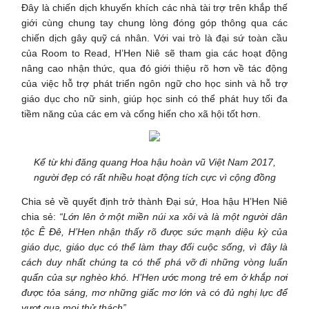
Đây là chiến dịch khuyến khích các nhà tài trợ trên khắp thế
giới cùng chung tay chung lòng đóng góp thông qua các
chiến dịch gây quỹ cá nhân. Với vai trò là đại sứ toàn cầu
của Room to Read, H’Hen Niê sẽ tham gia các hoạt động
nâng cao nhận thức, qua đó giới thiệu rõ hơn về tác động
của việc hỗ trợ phát triển ngôn ngữ cho học sinh và hỗ trợ
giáo dục cho nữ sinh, giúp học sinh có thể phát huy tối đa
tiềm năng của các em và cống hiến cho xã hội tốt hơn.
Kể từ khi đăng quang Hoa hậu hoàn vũ Việt Nam 2017,
người đẹp có rất nhiều hoạt động tích cực vì cộng đồng
Chia sẻ về quyết định trở thành Đại sứ, Hoa hậu H’Hen Niê
chia sẻ:
“Lớn lên ở một miền núi xa xôi và là một người dân
tộc Ê Đê, H’Hen nhận thấy rõ được sức mạnh diệu kỳ của
giáo dục, giáo dục có thể làm thay đổi cuộc sống, vì đây là
cách duy nhất chúng ta có thể phá vỡ đi những vòng luẩn
quẩn của sự nghèo khó. H’Hen ước mong trẻ em ở khắp nơi
được tỏa sáng, mơ những giấc mơ lớn và có đủ nghị lực để
vượt qua mọi thử thách”.