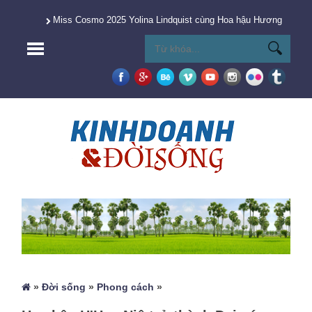
Miss Cosmo 2025 Yolina Lindquist cùng Hoa hậu Hương Giang 
»
Đời sống
»
Phong cách
»