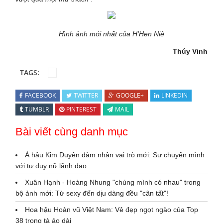
Hình ảnh mới nhất của H'Hen Niê
Thúy Vinh
TAGS:
FACEBOOK
TWITTER
GOOGLE+
LINKEDIN
TUMBLR
PINTEREST
MAIL
Bài viết cùng danh mục
Á hậu Kim Duyên đảm nhận vai trò mới: Sự chuyển mình
với tư duy nữ lãnh đạo
Xuân Hạnh - Hoàng Nhung "chúng mình có nhau" trong
bộ ảnh mới: Từ sexy đến dịu dàng đều "cân tất"!
Hoa hậu Hoàn vũ Việt Nam: Vẻ đẹp ngọt ngào của Top
38 trong tà áo dài