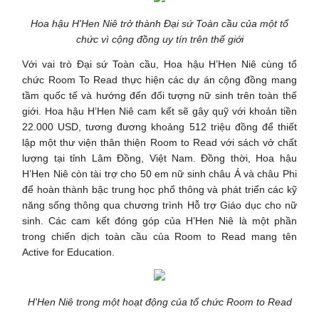
Hoa hậu H'Hen Niê trở thành Đại sứ Toàn cầu của một tổ
chức vì cộng đồng uy tín trên thế giới
Với vai trò Đại sứ Toàn cầu, Hoa hậu H’Hen Niê cùng tổ
chức Room To Read thực hiện các dự án cộng đồng mang
tầm quốc tế và hướng đến đối tượng nữ sinh trên toàn thế
giới. Hoa hậu H’Hen Niê cam kết sẽ gây quỹ với khoản tiền
22.000 USD, tương đương khoảng 512 triệu đồng để thiết
lập một thư viện thân thiện Room to Read với sách vở chất
lượng tại tỉnh Lâm Đồng, Việt Nam. Đồng thời, Hoa hậu
H’Hen Niê còn tài trợ cho 50 em nữ sinh châu Á và châu Phi
để hoàn thành bậc trung học phổ thông và phát triển các kỹ
năng sống thông qua chương trình Hỗ trợ Giáo dục cho nữ
sinh. Các cam kết đóng góp của H’Hen Niê là một phần
trong chiến dịch toàn cầu của Room to Read mang tên
Active for Education.
H'Hen Niê trong một hoạt động của tổ chức Room to Read