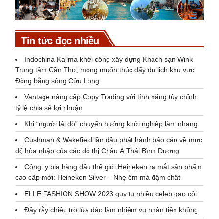
Tin tức đọc nhiều
Indochina Kajima khởi công xây dựng Khách sạn Wink
Trung tâm Cần Thơ, mong muốn thúc đẩy du lịch khu vực
Đồng bằng sông Cửu Long
Vantage nâng cấp Copy Trading với tính năng tùy chỉnh
tỷ lệ chia sẻ lợi nhuận
Khi “người lái đò” chuyển hướng khởi nghiệp làm nhang
Cushman & Wakefield lần đầu phát hành báo cáo về mức
độ hòa nhập của các đô thị Châu Á Thái Bình Dương
Công ty bia hàng đầu thế giới Heineken ra mắt sản phẩm
cao cấp mới: Heineken Silver – Nhẹ êm mà đậm chất
ELLE FASHION SHOW 2023 quy tụ nhiều celeb gạo cội
Đầy rẫy chiêu trò lừa đảo làm nhiệm vụ nhận tiền khủng