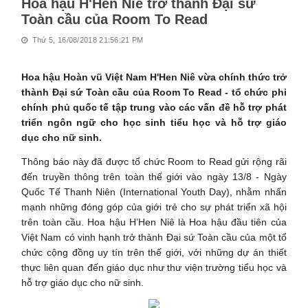
Hoa hậu H'Hen Niê trở thành Đại sứ
Toàn cầu của Room To Read
Thứ 5, 16/08/2018 21:56:21 PM
Hoa hậu Hoàn vũ Việt Nam H'Hen Niê vừa chính thức trở
thành Đại sứ Toàn cầu của Room To Read - tổ chức phi
chính phủ quốc tế tập trung vào các vấn đề hỗ trợ phát
triển ngôn ngữ cho học sinh tiểu học và hỗ trợ giáo
dục cho nữ sinh.
Thông báo này đã được tổ chức Room to Read gửi rộng rãi
đến truyền thông trên toàn thế giới vào ngày 13/8 - Ngày
Quốc Tế Thanh Niên (International Youth Day), nhằm nhấn
mạnh những đóng góp của giới trẻ cho sự phát triển xã hội
trên toàn cầu. Hoa hậu H’Hen Niê là Hoa hậu đầu tiên của
Việt Nam có vinh hạnh trở thành Đại sứ Toàn cầu của một tổ
chức cộng đồng uy tín trên thế giới, với những dự án thiết
thực liên quan đến giáo dục như thư viện trường tiểu học và
hỗ trợ giáo dục cho nữ sinh.