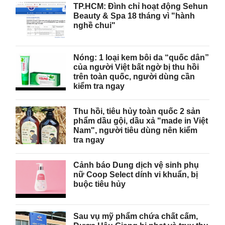
TP.HCM: Đình chỉ hoạt động Sehun
Beauty & Spa 18 tháng vì "hành
nghề chui"
Nóng: 1 loại kem bôi da “quốc dân”
của người Việt bất ngờ bị thu hồi
trên toàn quốc, người dùng cần
kiểm tra ngay
Thu hồi, tiêu hủy toàn quốc 2 sản
phẩm dầu gội, dầu xả "made in Việt
Nam", người tiêu dùng nên kiểm
tra ngay
Cảnh báo Dung dịch vệ sinh phụ
nữ Coop Select dính vi khuẩn, bị
buộc tiêu hủy
Sau vụ mỹ phẩm chứa chất cấm,