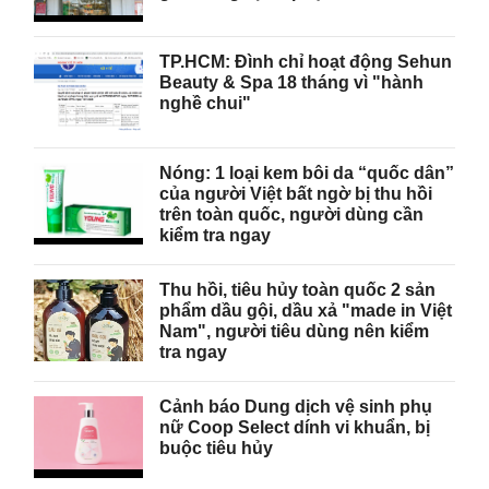
TP.HCM: Đình chỉ hoạt động Sehun
Beauty & Spa 18 tháng vì "hành
nghề chui"
Nóng: 1 loại kem bôi da “quốc dân”
của người Việt bất ngờ bị thu hồi
trên toàn quốc, người dùng cần
kiểm tra ngay
Thu hồi, tiêu hủy toàn quốc 2 sản
phẩm dầu gội, dầu xả "made in Việt
Nam", người tiêu dùng nên kiểm
tra ngay
Cảnh báo Dung dịch vệ sinh phụ
nữ Coop Select dính vi khuẩn, bị
buộc tiêu hủy