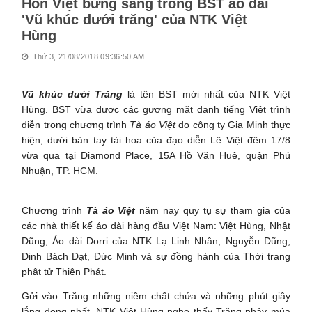
Hồn Việt bừng sáng trong BST áo dài
'Vũ khúc dưới trăng' của NTK Việt
Hùng
Thứ 3, 21/08/2018 09:36:50 AM
Vũ khúc dưới Trăng
là tên BST mới nhất của NTK Việt
Hùng. BST vừa được các gương mặt danh tiếng Việt trình
diễn trong chương trình
Tà áo Việt
do công ty Gia Minh thực
hiện, dưới bàn tay tài hoa của đạo diễn Lê Việt đêm 17/8
vừa qua tại Diamond Place, 15A Hồ Văn Huê, quận Phú
Nhuận, TP. HCM.
Chương trình
Tà áo Việt
năm nay quy tụ sự tham gia của
các nhà thiết kế áo dài hàng đầu Việt Nam: Việt Hùng, Nhật
Dũng, Áo dài Dorri của NTK Lạ Linh Nhân, Nguyễn Dũng,
Đinh Bách Đạt, Đức Minh và sự đồng hành của Thời trang
phật tử Thiện Phát.
Gửi vào Trăng những niềm chất chứa và những phút giây
lắng đọng nhất, NTK Việt Hùng nghe thấy Trăng nhảy múa