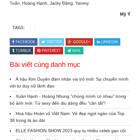
Tuấn, Hoàng Hạnh, Jacky Đặng; Yanmy.
Mỹ Ý
TAGS:
FACEBOOK
TWITTER
GOOGLE+
LINKEDIN
TUMBLR
PINTEREST
MAIL
Bài viết cùng danh mục
Á hậu Kim Duyên đảm nhận vai trò mới: Sự chuyển mình
với tư duy nữ lãnh đạo
Xuân Hạnh - Hoàng Nhung "chúng mình có nhau" trong
bộ ảnh mới: Từ sexy đến dịu dàng đều "cân tất"!
Hoa hậu Hoàn vũ Việt Nam: Vẻ đẹp ngọt ngào của Top
38 trong tà áo dài
ELLE FASHION SHOW 2023 quy tụ nhiều celeb gạo cội