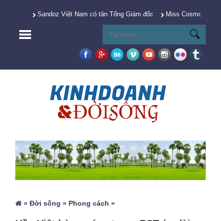
Sandoz Việt Nam có tân Tổng Giám đốc
Miss Cosmo 2025 Y
»
Đời sống
»
Phong cách
»