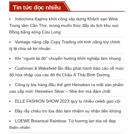
Tin tức đọc nhiều
Indochina Kajima khởi công xây dựng Khách sạn Wink
Trung tâm Cần Thơ, mong muốn thúc đẩy du lịch khu vực
Đồng bằng sông Cửu Long
Vantage nâng cấp Copy Trading với tính năng tùy chỉnh
tỷ lệ chia sẻ lợi nhuận
Khi “người lái đò” chuyển hướng khởi nghiệp làm nhang
Cushman & Wakefield lần đầu phát hành báo cáo về mức
độ hòa nhập của các đô thị Châu Á Thái Bình Dương
Công ty bia hàng đầu thế giới Heineken ra mắt sản phẩm
cao cấp mới: Heineken Silver – Nhẹ êm mà đậm chất
ELLE FASHION SHOW 2023 quy tụ nhiều celeb gạo cội
Đầy rẫy chiêu trò lừa đảo làm nhiệm vụ nhận tiền khủng
LOEWE Botanical Rainbow: Tứ hương lan tỏa vẻ đẹp
thiên nhiên