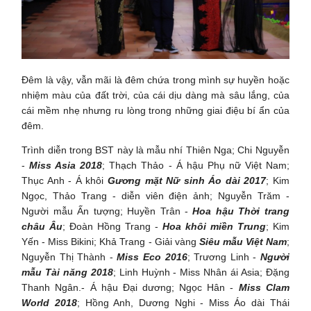
Đêm là vậy, vẫn mãi là đêm chứa trong mình sự huyền hoặc
nhiệm màu của đất trời, của cái dịu dàng mà sâu lắng, của
cái mềm nhẹ nhưng ru lòng trong những giai điệu bí ẩn của
đêm.
Trình diễn trong BST này là mẫu nhí Thiên Nga; Chi Nguyễn
-
Miss Asia 2018
; Thạch Thảo - Á hậu Phụ nữ Việt Nam;
Thục Anh - Á khôi
Gương mặt Nữ sinh Áo dài 2017
; Kim
Ngọc, Thảo Trang - diễn viên điện ảnh; Nguyễn Trăm -
Người mẫu Ấn tượng; Huyền Trân -
Hoa hậu Thời trang
châu Âu
; Đoàn Hồng Trang -
Hoa khôi miền Trung
; Kim
Yến - Miss Bikini; Khả Trang - Giải vàng
Siêu mẫu Việt Nam
;
Nguyễn Thị Thành -
Miss Eco 2016
; Trương Linh -
Người
mẫu Tài năng 2018
; Linh Huỳnh - Miss Nhân ái Asia; Đặng
Thanh Ngân.- Á hậu Đại dương; Ngọc Hân -
Miss Clam
World 2018
; Hồng Anh, Dương Nghi - Miss Áo dài Thái