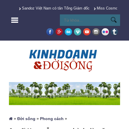
Sandoz Việt Nam có tân Tổng Giám đốc
Miss Cosmo 2025 Y
»
Đời sống
»
Phong cách
»