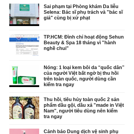
Sai phạm tại Phòng khám Da liễu
Selena: Bác sĩ phụ trách và "bác sĩ
giả" cùng bị xử phạt
TP.HCM: Đình chỉ hoạt động Sehun
Beauty & Spa 18 tháng vì "hành
nghề chui"
Nóng: 1 loại kem bôi da “quốc dân”
của người Việt bất ngờ bị thu hồi
trên toàn quốc, người dùng cần
kiểm tra ngay
Thu hồi, tiêu hủy toàn quốc 2 sản
phẩm dầu gội, dầu xả "made in Việt
Nam", người tiêu dùng nên kiểm
tra ngay
Cảnh báo Dung dịch vệ sinh phụ