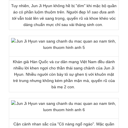
Tuy nhiên, Jun Ji Hyun không hề bị "dìm" khi mặc bộ quần
áo có phần luộm thuộm trên. Người đẹp
Vì sao đưa anh
tới
vẫn toát lên vẻ sang trọng, quyến rũ và khoe khéo vóc
dáng chuẩn mực chỉ sau vài tháng sinh con.
Khán giả Hàn Quốc và cư dân mạng Việt Nam đều dành
nhiều lời khen ngợi cho thần thái sang chảnh của Jun Ji
Hyun. Nhiều người còn bày tỏ sự ghen tị với khuôn mặt
trẻ trung nhưng không kém phần mặn mà, quyến rũ của
bà mẹ 2 con.
Cận cảnh nhan sắc của "Cô nàng ngổ ngáo". Mặc quần