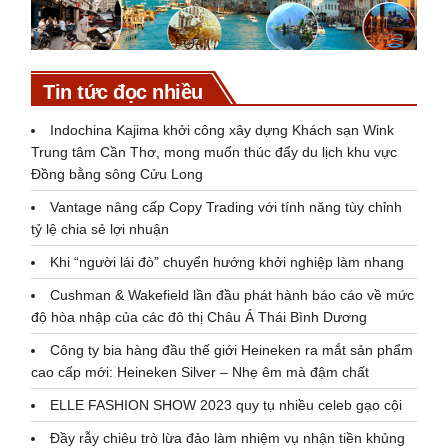
Tin tức đọc nhiều
Indochina Kajima khởi công xây dựng Khách sạn Wink
Trung tâm Cần Thơ, mong muốn thúc đẩy du lịch khu vực
Đồng bằng sông Cửu Long
Vantage nâng cấp Copy Trading với tính năng tùy chỉnh
tỷ lệ chia sẻ lợi nhuận
Khi “người lái đò” chuyển hướng khởi nghiệp làm nhang
Cushman & Wakefield lần đầu phát hành báo cáo về mức
độ hòa nhập của các đô thị Châu Á Thái Bình Dương
Công ty bia hàng đầu thế giới Heineken ra mắt sản phẩm
cao cấp mới: Heineken Silver – Nhẹ êm mà đậm chất
ELLE FASHION SHOW 2023 quy tụ nhiều celeb gạo cội
Đầy rẫy chiêu trò lừa đảo làm nhiệm vụ nhận tiền khủng