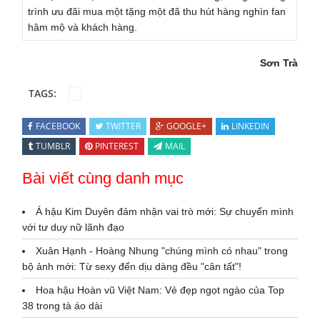
trình ưu đãi mua một tặng một đã thu hút hàng nghìn fan
hâm mộ và khách hàng.
Sơn Trà
TAGS:
FACEBOOK
TWITTER
GOOGLE+
LINKEDIN
TUMBLR
PINTEREST
MAIL
Bài viết cùng danh mục
Á hậu Kim Duyên đảm nhận vai trò mới: Sự chuyển mình
với tư duy nữ lãnh đạo
Xuân Hạnh - Hoàng Nhung "chúng mình có nhau" trong
bộ ảnh mới: Từ sexy đến dịu dàng đều "cân tất"!
Hoa hậu Hoàn vũ Việt Nam: Vẻ đẹp ngọt ngào của Top
38 trong tà áo dài