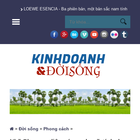
LOEWE ESENCIA - Ba phiên bản, một bản sắc nam tính vượt t
»
Đời sống
»
Phong cách
»