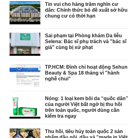
Tin vui cho hàng trăm nghìn cư
dân: Chính thức bỏ đề xuất sở hữu
chung cư có thời hạn
Sai phạm tại Phòng khám Da liễu
Selena: Bác sĩ phụ trách và "bác sĩ
giả" cùng bị xử phạt
TP.HCM: Đình chỉ hoạt động Sehun
Beauty & Spa 18 tháng vì "hành
nghề chui"
Nóng: 1 loại kem bôi da “quốc dân”
của người Việt bất ngờ bị thu hồi
trên toàn quốc, người dùng cần
kiểm tra ngay
Thu hồi, tiêu hủy toàn quốc 2 sản
phẩm dầu gội, dầu xả "made in Việt