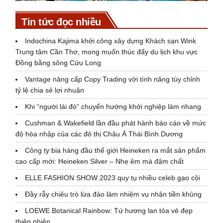
Tin tức đọc nhiều
Indochina Kajima khởi công xây dựng Khách sạn Wink
Trung tâm Cần Thơ, mong muốn thúc đẩy du lịch khu vực
Đồng bằng sông Cửu Long
Vantage nâng cấp Copy Trading với tính năng tùy chỉnh
tỷ lệ chia sẻ lợi nhuận
Khi “người lái đò” chuyển hướng khởi nghiệp làm nhang
Cushman & Wakefield lần đầu phát hành báo cáo về mức
độ hòa nhập của các đô thị Châu Á Thái Bình Dương
Công ty bia hàng đầu thế giới Heineken ra mắt sản phẩm
cao cấp mới: Heineken Silver – Nhẹ êm mà đậm chất
ELLE FASHION SHOW 2023 quy tụ nhiều celeb gạo cội
Đầy rẫy chiêu trò lừa đảo làm nhiệm vụ nhận tiền khủng
LOEWE Botanical Rainbow: Tứ hương lan tỏa vẻ đẹp
thiên nhiên