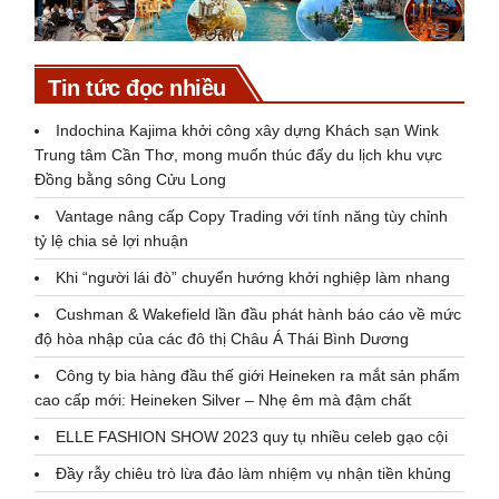
Tin tức đọc nhiều
Indochina Kajima khởi công xây dựng Khách sạn Wink
Trung tâm Cần Thơ, mong muốn thúc đẩy du lịch khu vực
Đồng bằng sông Cửu Long
Vantage nâng cấp Copy Trading với tính năng tùy chỉnh
tỷ lệ chia sẻ lợi nhuận
Khi “người lái đò” chuyển hướng khởi nghiệp làm nhang
Cushman & Wakefield lần đầu phát hành báo cáo về mức
độ hòa nhập của các đô thị Châu Á Thái Bình Dương
Công ty bia hàng đầu thế giới Heineken ra mắt sản phẩm
cao cấp mới: Heineken Silver – Nhẹ êm mà đậm chất
ELLE FASHION SHOW 2023 quy tụ nhiều celeb gạo cội
Đầy rẫy chiêu trò lừa đảo làm nhiệm vụ nhận tiền khủng