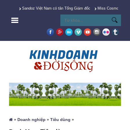
Sandoz Việt Nam có tân Tổng Giám đốc
Miss Cosmo 2025 Y
»
Doanh nghiệp
»
Tiêu dùng
»