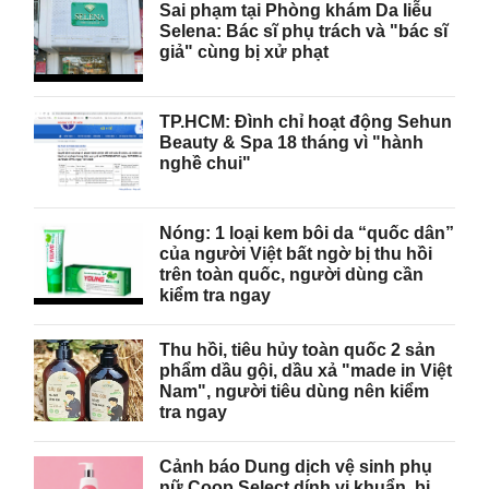
Sai phạm tại Phòng khám Da liễu
Selena: Bác sĩ phụ trách và "bác sĩ
giả" cùng bị xử phạt
TP.HCM: Đình chỉ hoạt động Sehun
Beauty & Spa 18 tháng vì "hành
nghề chui"
Nóng: 1 loại kem bôi da “quốc dân”
của người Việt bất ngờ bị thu hồi
trên toàn quốc, người dùng cần
kiểm tra ngay
Thu hồi, tiêu hủy toàn quốc 2 sản
phẩm dầu gội, dầu xả "made in Việt
Nam", người tiêu dùng nên kiểm
tra ngay
Cảnh báo Dung dịch vệ sinh phụ
nữ Coop Select dính vi khuẩn, bị