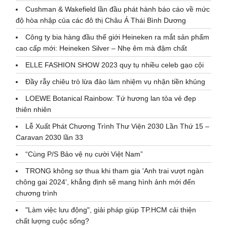
Cushman & Wakefield lần đầu phát hành báo cáo về mức
độ hòa nhập của các đô thị Châu Á Thái Bình Dương
Công ty bia hàng đầu thế giới Heineken ra mắt sản phẩm
cao cấp mới: Heineken Silver – Nhẹ êm mà đậm chất
ELLE FASHION SHOW 2023 quy tụ nhiều celeb gạo cội
Đầy rẫy chiêu trò lừa đảo làm nhiệm vụ nhận tiền khủng
LOEWE Botanical Rainbow: Tứ hương lan tỏa vẻ đẹp
thiên nhiên
Lễ Xuất Phát Chương Trình Thư Viện 2030 Lần Thứ 15 –
Caravan 2030 lần 33
“Cùng P/S Bảo vệ nụ cười Việt Nam”
TRONG không sợ thua khi tham gia 'Anh trai vượt ngàn
chông gai 2024', khẳng định sẽ mang hình ảnh mới đến
chương trình
"Làm việc lưu động", giải pháp giúp TP.HCM cải thiện
chất lượng cuộc sống?