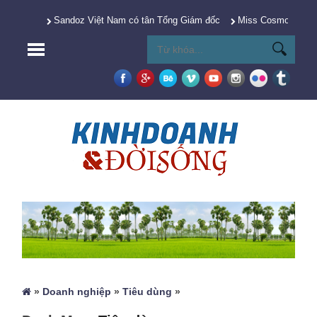
Sandoz Việt Nam có tân Tổng Giám đốc
Miss Cosmo 2025 Y
»
Doanh nghiệp
»
Tiêu dùng
»