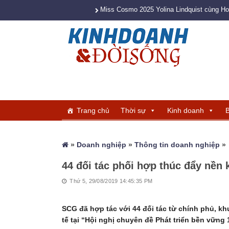
Miss Cosmo 2025 Yolina Lindquist cùng H
Trang chủ
Thời sự
Kinh doanh
B
»
Doanh nghiệp
»
Thông tin doanh nghiệp
»
44 đối tác phối hợp thúc đẩy nền 
Thứ 5, 29/08/2019 14:45:35 PM
SCG đã hợp tác với 44 đối tác từ chính phủ, k
tế tại “Hội nghị chuyên đề Phát triển bền vữn