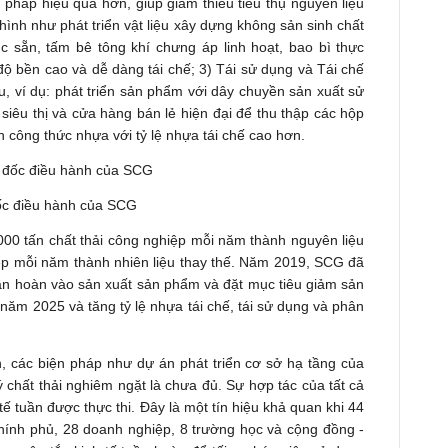
 pháp hiệu quả hơn, giúp giảm thiểu tiêu thụ nguyên liệu
ình như phát triển vật liệu xây dựng không sản sinh chất
 sẵn, tấm bê tông khí chưng áp linh hoạt, bao bì thực
độ bền cao và dễ dàng tái chế; 3) Tái sử dụng và Tái chế
u, ví dụ: phát triển sản phẩm với dây chuyền sản xuất sử
c siêu thị và cửa hàng bán lẻ hiện đại để thu thập các hộp
ển công thức nhựa với tỷ lệ nhựa tái chế cao hơn.
ốc điều hành của SCG
0 tấn chất thải công nghiệp mỗi năm thành nguyên liệu
hiệp mỗi năm thành nhiên liệu thay thế. Năm 2019, SCG đã
tuần hoàn vào sản xuất sản phẩm và đặt mục tiêu giảm sản
ăm 2025 và tăng tỷ lệ nhựa tái chế, tái sử dụng và phân
n, các biện pháp như dự án phát triển cơ sở hạ tầng của
 chất thải nghiêm ngặt là chưa đủ. Sự hợp tác của tất cả
tế tuần được thực thi. Đây là một tín hiệu khả quan khi 44
chính phủ, 28 doanh nghiệp, 8 trường học và cộng đồng -