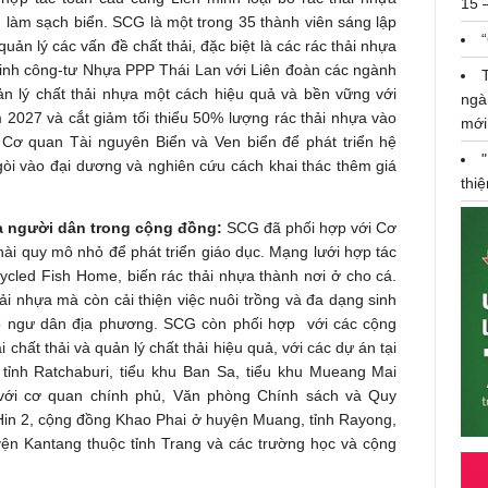
15 
n làm sạch biển. SCG là một trong 35 thành viên sáng lập
ản lý các vấn đề chất thải, đặc biệt là các rác thải nhựa
minh công-tư Nhựa PPP Thái Lan với Liên đoàn các ngành
 lý chất thải nhựa một cách hiệu quả và bền vững với
ngà
 2027 và cắt giảm tối thiểu 50% lượng rác thải nhựa vào
mới
 Cơ quan Tài nguyên Biển và Ven biển để phát triển hệ
gòi vào đại dương và nghiên cứu cách khai thác thêm giá
thi
a người dân trong cộng đồng:
SCG đã phối hợp với Cơ
ài quy mô nhỏ để phát triển giáo dục. Mạng lưới hợp tác
ycled Fish Home, biến rác thải nhựa thành nơi ở cho cá.
hải nhựa mà còn cải thiện việc nuôi trồng và đa dạng sinh
ho ngư dân địa phương. SCG còn phối hợp với các cộng
 chất thải và quản lý chất thải hiệu quả, với các dự án tại
ỉnh Ratchaburi, tiểu khu Ban Sa, tiểu khu Mueang Mai
với cơ quan chính phủ, Văn phòng Chính sách và Quy
Hin 2, cộng đồng Khao Phai ở huyện Muang, tỉnh Rayong,
ện Kantang thuộc tỉnh Trang và các trường học và cộng