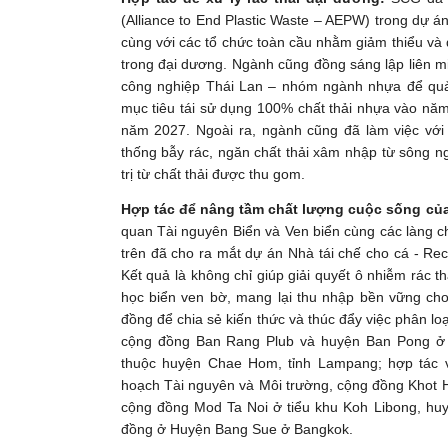
(Alliance to End Plastic Waste – AEPW) trong dự á
cùng với các tổ chức toàn cầu nhằm giảm thiểu và qu
trong đại dương. Ngành cũng đồng sáng lập liên 
công nghiệp Thái Lan – nhóm ngành nhựa để quản
mục tiêu tái sử dụng 100% chất thải nhựa vào năm
năm 2027. Ngoài ra, ngành cũng đã làm việc với
thống bẫy rác, ngăn chất thải xâm nhập từ sông n
trị từ chất thải được thu gom.
Hợp tác để nâng tầm chất lượng cuộc sống củ
quan Tài nguyên Biển và Ven biển cùng các làng ch
trên đã cho ra mắt dự án Nhà tái chế cho cá - Rec
Kết quả là không chỉ giúp giải quyết ô nhiễm rác t
học biển ven bờ, mang lại thu nhập bền vững c
đồng để chia sẻ kiến thức và thúc đẩy việc phân loại
cộng đồng Ban Rang Plub và huyện Ban Pong ở t
thuộc huyện Chae Hom, tỉnh Lampang; hợp tác 
hoạch Tài nguyên và Môi trường, cộng đồng Khot 
cộng đồng Mod Ta Noi ở tiểu khu Koh Libong, huy
đồng ở Huyện Bang Sue ở Bangkok.