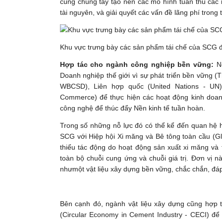
cùng chung tay tạo nên các mô hình tuân thủ các 
tài nguyên, và giải quyết các vấn đề lãng phí trong
Khu vực trưng bày các sản phẩm tái chế của SCG đ
Hợp tác cho ngành công nghiệp bền vững:
Ng
Doanh nghiệp thế giới vì sự phát triển bền vững (
WBCSD), Liên hợp quốc (United Nations - UN
Commerce) để thực hiện các hoạt động kinh doanh
công nghệ để thúc đẩy Nền kinh tế tuần hoàn.
Trong số những nỗ lực đó có thể kể đến quan hệ 
SCG với Hiệp hội Xi măng và Bê tông toàn cầu (G
thiểu tác động do hoạt động sản xuất xi măng và 
toàn bộ chuỗi cung ứng và chuỗi giá trị. Đơn vị n
nhưmột vật liệu xây dựng bền vững, chắc chắn, đ
Bên cạnh đó, ngành vật liệu xây dựng cũng hợp 
(Circular Economy in Cement Industry - CECI) để