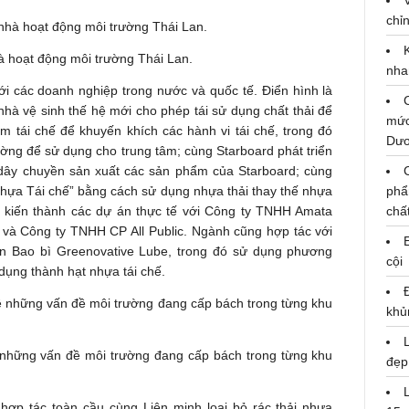
chỉn
nhà hoạt động môi trường Thái Lan.
nha
 các doanh nghiệp trong nước và quốc tế. Điển hình là
nhà vệ sinh thế hệ mới cho phép tái sử dụng chất thải để
mức
âm tái chế để khuyến khích các hành vi tái chế, trong đó
Dư
rường để sử dụng cho trung tâm; cùng Starboard phát triển
o dây chuyền sản xuất các sản phẩm của Starboard; cùng
hựa Tái chế” bằng cách sử dụng nhựa thải thay thế nhựa
phẩ
 kiến thành các dự án thực tế với Công ty TNHH Amata
chấ
 và Công ty TNHH CP All Public. Ngành cũng hợp tác với
ển Bao bì Greenovative Lube, trong đó sử dụng phương
cội
dụng thành hạt nhựa tái chế.
khủ
 những vấn đề môi trường đang cấp bách trong từng khu
đẹp
ợp tác toàn cầu cùng Liên minh loại bỏ rác thải nhựa