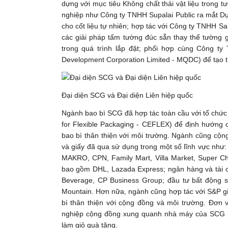
dựng với mục tiêu Không chất thải vật liệu trong t
nghiệp như Công ty TNHH Supalai Public ra mắt Dự 
cho cốt liệu tự nhiên; hợp tác với Công ty TNHH San
các giải pháp tấm tường đúc sẵn thay thế tường g
trong quá trình lắp đặt; phối hợp cùng Công ty
Development Corporation Limited - MQDC) để tạo th
Đại diện SCG và Đại diện Liên hiệp quốc
Ngành bao bì SCG đã hợp tác toàn cầu với tổ chức 
for Flexible Packaging - CEFLEX) để định hướng 
bao bì thân thiện với môi trường. Ngành cũng cộn
và giấy đã qua sử dụng trong một số lĩnh vực như: 
MAKRO, CPN, Family Mart, Villa Market, Super Ch
bao gồm DHL, Lazada Express; ngân hàng và tài 
Beverage, CP Business Group; đầu tư bất động sản
Mountain. Hơn nữa, ngành cũng hợp tác với S&P giới
bì thân thiện với cộng đồng và môi trường. Đơn 
nghiệp cộng đồng xung quanh nhà máy của SCG b
làm giỏ quà tặng.