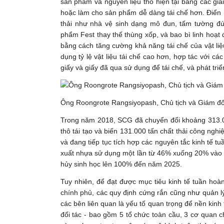
sản phẩm và nguyên liệu thô hiện tại bằng các giải
hoặc làm cho sản phẩm dễ dàng tái chế hơn. Điển h
thải như nhà vệ sinh dạng mô đun, tấm tường đúc
phẩm Fest thay thế thùng xốp, và bao bì linh hoạt 
bằng cách tăng cường khả năng tái chế của vật liệ
dụng tỷ lệ vật liệu tái chế cao hơn, hợp tác với cá
giấy và giấy đã qua sử dụng để tái chế, và phát tri
Ông Roongrote Rangsiyopash, Chủ tịch và Giám đ
Trong năm 2018, SCG đã chuyển đổi khoảng 313.00
thô tái tạo và biến 131.000 tấn chất thải công ng
và đang tiếp tục tích hợp các nguyên tắc kinh tế 
xuất nhựa sử dụng một lần từ 46% xuống 20% vào n
hủy sinh học lên 100% đến năm 2025.
Tuy nhiên, để đạt được mục tiêu kinh tế tuần hoà
chính phủ, các quy định cứng rắn cũng như quản lý
các bên liên quan là yếu tố quan trọng để nền kinh 
đối tác - bao gồm 5 tổ chức toàn cầu, 3 cơ quan 