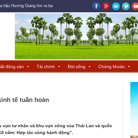
oa hậu Hương Giang tìm ra ba đại diện Trung Quốc – Hong Kong – Macau đ
ất động sản
Tài chính
Đời sống
Chứng khoán
kinh tế tuần hoàn
hu vực tư nhân và khu vực công của Thái Lan và quốc
g 10 năm: Hợp tác cùng hành động”.