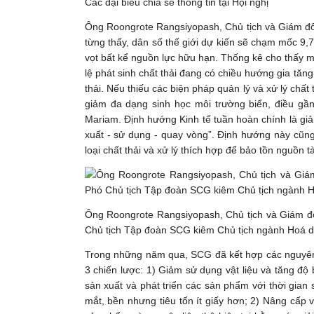
Các đại biểu chia sẻ thông tin tại Hội nghị
Ông Roongrote Rangsiyopash, Chủ tịch và Giám đốc
từng thấy, dân số thế giới dự kiến sẽ chạm mốc 9,
vọt bất kể nguồn lực hữu hạn. Thống kê cho thấy mộ
lệ phát sinh chất thải đang có chiều hướng gia tăng
thải. Nếu thiếu các biện pháp quản lý và xử lý chất 
giảm đa dạng sinh học môi trường biển, điều gầ
Mariam. Định hướng Kinh tế tuần hoàn chính là gi
xuất - sử dụng - quay vòng”. Định hướng này cũn
loại chất thải và xử lý thích hợp để bảo tồn nguồn t
Ông Roongrote Rangsiyopash, Chủ tịch và Giám đ
Chủ tịch Tập đoàn SCG kiêm Chủ tịch ngành Hoá
Trong những năm qua, SCG đã kết hợp các nguyên 
3 chiến lược: 1) Giảm sử dụng vật liệu và tăng độ
sản xuất và phát triển các sản phẩm với thời gian 
mắt, bền nhưng tiêu tốn ít giấy hơn; 2) Nâng cấp 