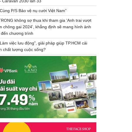
– Caravan 2030 lần 33
“Cùng P/S Bảo vệ nụ cười Việt Nam”
TRONG không sợ thua khi tham gia 'Anh trai vượt
n chông gai 2024', khẳng định sẽ mang hình ảnh
 đến chương trình
"Làm việc lưu động", giải pháp giúp TP.HCM cải
ện chất lượng cuộc sống?