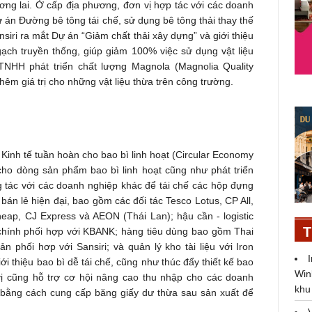
ương lai. Ở cấp địa phương, đơn vị hợp tác với các doanh
án Đường bê tông tái chế, sử dụng bê tông thải thay thế
siri ra mắt Dự án “Giảm chất thải xây dựng” và giới thiệu
ạch truyền thống, giúp giảm 100% việc sử dụng vật liệu
 TNHH phát triển chất lượng Magnola (Magnolia Quality
êm giá trị cho những vật liệu thừa trên công trường.
Kinh tế tuần hoàn cho bao bì linh hoạt (Circular Economy
cho dòng sản phẩm bao bì linh hoạt cũng như phát triển
g tác với các doanh nghiệp khác để tái chế các hộp đựng
bán lẻ hiện đại, bao gồm các đối tác Tesco Lotus, CP All,
eap, CJ Express và AEON (Thái Lan); hậu cần - logistic
T
chính phối hợp với KBANK; hàng tiêu dùng bao gồm Thai
 phối hơp với Sansiri; và quản lý kho tài liệu với Iron
 thiệu bao bì dễ tái chế, cũng như thúc đẩy thiết kế bao
Win
vị cũng hỗ trợ cơ hội nâng cao thu nhập cho các doanh
khu
ằng cách cung cấp băng giấy dư thừa sau sản xuất để