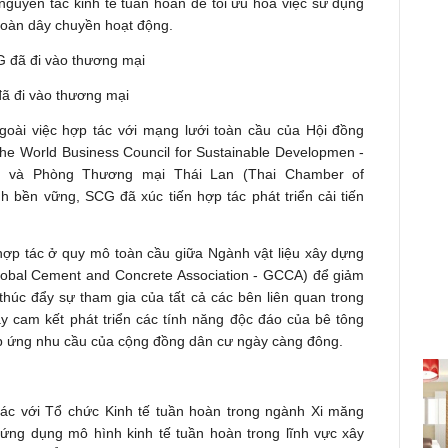
nguyên tắc kinh tế tuần hoàn để tối ưu hóa việc sử dụng
 toàn dây chuyền hoạt động.
ã đi vào thương mại
oài việc hợp tác với mạng lưới toàn cầu của Hội đồng
The World Business Council for Sustainable Developmen -
) và Phòng Thương mại Thái Lan (Thai Chamber of
 bền vững, SCG đã xúc tiến hợp tác phát triển cải tiến
hợp tác ở quy mô toàn cầu giữa Ngành vật liệu xây dựng
lobal Cement and Concrete Association - GCCA) để giảm
thúc đẩy sự tham gia của tất cả các bên liên quan trong
ày cam kết phát triển các tính năng độc đáo của bê tông
áp ứng nhu cầu của cộng đồng dân cư ngày càng đông.
tác với Tổ chức Kinh tế tuần hoàn trong ngành Xi măng
 ứng dụng mô hình kinh tế tuần hoàn trong lĩnh vực xây