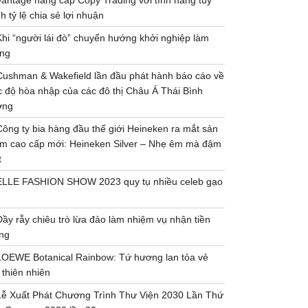
Vantage nâng cấp Copy Trading với tính năng tùy
h tỷ lệ chia sẻ lợi nhuận
Khi “người lái đò” chuyển hướng khởi nghiệp làm
ng
Cushman & Wakefield lần đầu phát hành báo cáo về
 độ hòa nhập của các đô thị Châu Á Thái Bình
ơng
Công ty bia hàng đầu thế giới Heineken ra mắt sản
m cao cấp mới: Heineken Silver – Nhẹ êm mà đậm
t
ELLE FASHION SHOW 2023 quy tụ nhiều celeb gạo
Đầy rẫy chiêu trò lừa đảo làm nhiệm vụ nhận tiền
ng
LOEWE Botanical Rainbow: Tứ hương lan tỏa vẻ
 thiên nhiên
Lễ Xuất Phát Chương Trình Thư Viện 2030 Lần Thứ