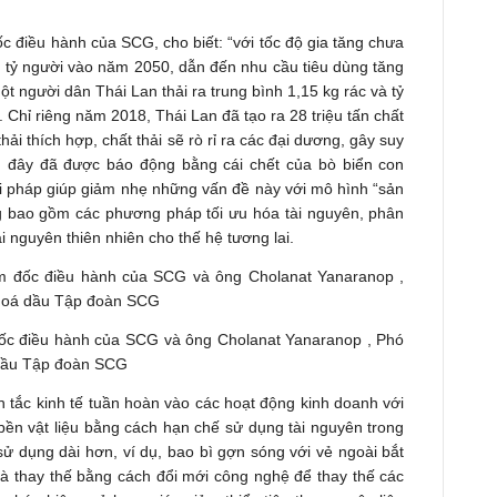
 điều hành của SCG, cho biết: “với tốc độ gia tăng chưa
7 tỷ người vào năm 2050, dẫn đến nhu cầu tiêu dùng tăng
t người dân Thái Lan thải ra trung bình 1,15 kg rác và tỷ
. Chỉ riêng năm 2018, Thái Lan đã tạo ra 28 triệu tấn chất
thải thích hợp, chất thải sẽ rò rỉ ra các đại dương, gây suy
n đây đã được báo động bằng cái chết của bò biển con
ải pháp giúp giảm nhẹ những vấn đề này với mô hình “sản
g bao gồm các phương pháp tối ưu hóa tài nguyên, phân
ài nguyên thiên nhiên cho thế hệ tương lai.
ốc điều hành của SCG và ông Cholanat Yanaranop , Phó
 dầu Tập đoàn SCG
tắc kinh tế tuần hoàn vào các hoạt động kinh doanh với
 bền vật liệu bằng cách hạn chế sử dụng tài nguyên trong
sử dụng dài hơn, ví dụ, bao bì gợn sóng với vẻ ngoài bắt
và thay thế bằng cách đổi mới công nghệ để thay thế các