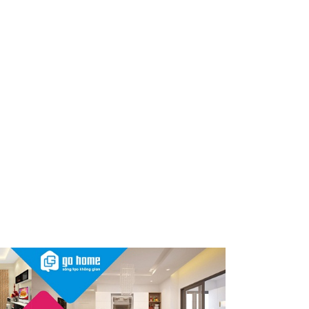
dùng cần kiểm tra ngay
Thu hồi, tiêu hủy toàn quốc 2
sản phẩm dầu gội, dầu xả
"made in Việt Nam", người tiêu
dùng nên kiểm tra ngay
Cảnh báo Dung dịch vệ sinh
phụ nữ Coop Select dính vi
khuẩn, bị buộc tiêu hủy
Sau vụ mỹ phẩm chứa chất
cấm, Dược Hậu Giang bị phạt
và truy thu thuế hơn 10 tỷ
đồng