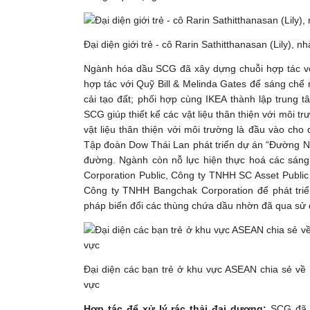
Đại diện giới trẻ - cô Rarin Sathitthanasan (Lily), 
Ngành hóa dầu SCG đã xây dựng chuỗi hợp tác với
hợp tác với Quỹ Bill & Melinda Gates để sáng chế 
cải tạo đất; phối hợp cùng IKEA thành lập trung t
SCG giúp thiết kế các vật liệu thân thiện với môi t
vật liệu thân thiện với môi trường là đầu vào ch
Tập đoàn Dow Thái Lan phát triển dự án “Đường N
đường. Ngành còn nỗ lực hiện thực hoá các sáng
Corporation Public, Công ty TNHH SC Asset Public
Công ty TNHH Bangchak Corporation để phát tri
pháp biến đổi các thùng chứa dầu nhờn đã qua sử 
Đại diện các bạn trẻ ở khu vực ASEAN chia sẻ về
vực
Hợp tác để xử lý rác thải đại dương:
SCG đã h