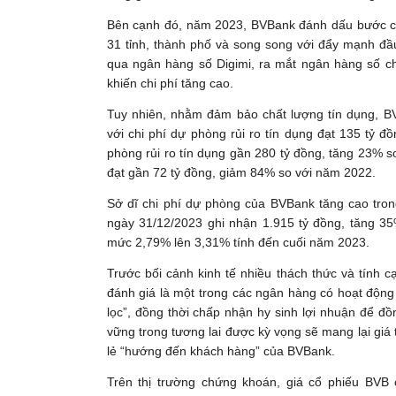
Bên cạnh đó, năm 2023, BVBank đánh dấu bước chu
31 tỉnh, thành phố và song song với đẩy mạnh đ
qua ngân hàng số Digimi, ra mắt ngân hàng số ch
khiến chi phí tăng cao.
Tuy nhiên, nhằm đảm bảo chất lượng tín dụng, B
với chi phí dự phòng rủi ro tín dụng đạt 135 tỷ đ
phòng rủi ro tín dụng gần 280 tỷ đồng, tăng 23% s
đạt gần 72 tỷ đồng, giảm 84% so với năm 2022.
Sở dĩ chi phí dự phòng của BVBank tăng cao tron
ngày 31/12/2023 ghi nhận 1.915 tỷ đồng, tăng 35
mức 2,79% lên 3,31% tính đến cuối năm 2023.
Trước bối cảnh kinh tế nhiều thách thức và tính
đánh giá là một trong các ngân hàng có hoạt động
lọc”, đồng thời chấp nhận hy sinh lợi nhuận để đ
vững trong tương lai được kỳ vọng sẽ mang lại giá 
lẻ “hướng đến khách hàng” của BVBank.
Trên thị trường chứng khoán, giá cổ phiếu BV