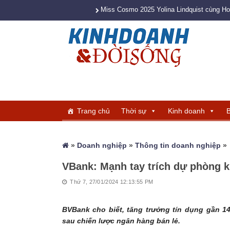
Miss Cosmo 2025 Yolina Lindquist cùng H
Trang chủ
Thời sự
Kinh doanh
B
»
Doanh nghiệp
»
Thông tin doanh nghiệp
»
VBank: Mạnh tay trích dự phòng k
Thứ 7, 27/01/2024 12:13:55 PM
BVBank cho biết, tăng trưởng tín dụng gần 
sau chiến lược ngân hàng bán lẻ.