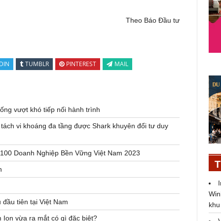
Theo Báo Đầu tư
DIN
TUMBLR
PINTEREST
MAIL
ng vượt khó tiếp nối hành trình
tách vi khoáng đa tầng được Shark khuyên đổi tư duy
p 100 Doanh Nghiệp Bền Vững Việt Nam 2023
T
n
Win
đầu tiên tại Việt Nam
khu
Ion vừa ra mắt có gì đặc biệt?