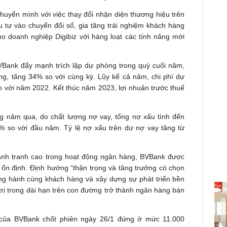
yển mình với việc thay đổi nhận diện thương hiệu trên
ầu tư vào
chuyển đổi số
, gia tăng trải nghiệm khách hàng
o doanh nghiệp Digibiz với hàng loạt các tính năng mới
VBank đẩy mạnh trích lập dự phòng trong quý cuối năm,
ồng, tăng 34% so với cùng kỳ. Lũy kế cả năm, chi phí dự
o với năm 2022. Kết thúc năm 2023, lợi nhuận trước thuế
g năm qua, do chất lượng nợ vay, tổng nợ xấu tính đến
% so với đầu năm. Tỷ lệ nợ xấu trên dư nợ vay tăng từ
 cạnh tranh cao trong hoạt động ngân hàng, BVBank được
 ổn định. Định hướng “thận trọng và tăng trưởng có chọn
ồng hành cùng khách hàng và xây dựng sự phát triển bền
trị trong dài hạn trên con đường trở thành ngân hàng bán
B của BVBank chốt phiên ngày 26/1 đứng ở mức 11.000