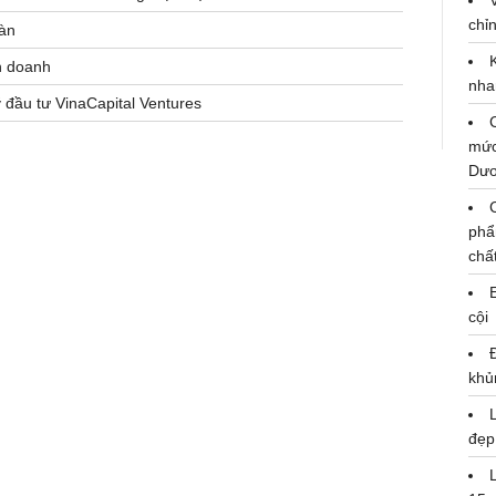
chỉn
oàn
h doanh
nha
 đầu tư VinaCapital Ventures
mức
Dư
phẩ
chấ
cội
khủ
đẹp