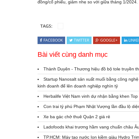
đồng/cổ phiếu, giảm nhẹ so với giữa tháng 1/2024.
TAGS:
FACEBOOK
TWITTER
GOOGLE+
LINKE
Bài viết cùng danh mục
Thành Duyên - Thương hiệu đồ bộ tole truyền thố
Startup Nanosalt sản xuất muối bằng công nghệ 
kinh doanh để lên doanh nghiệp nghìn tỷ
Herbalife Việt Nam vinh dự nhận bằng khen To
Con trai tỷ phú Phạm Nhật Vượng lần đầu lộ diệ
Xe ba gác chở thuê Quận 2 giá rẻ
Ladofoods khai trương hầm vang chuẩn châu Âu 
TP.HCM: Máy tạo nước Ion kiềm giàu Hydro Trim 