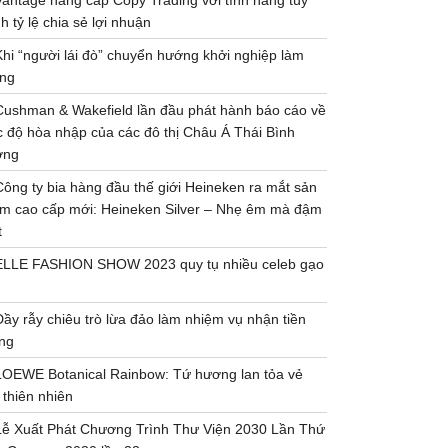
Vantage nâng cấp Copy Trading với tính năng tùy
h tỷ lệ chia sẻ lợi nhuận
Khi “người lái đò” chuyển hướng khởi nghiệp làm
ng
Cushman & Wakefield lần đầu phát hành báo cáo về
 độ hòa nhập của các đô thị Châu Á Thái Bình
ơng
Công ty bia hàng đầu thế giới Heineken ra mắt sản
m cao cấp mới: Heineken Silver – Nhẹ êm mà đậm
t
ELLE FASHION SHOW 2023 quy tụ nhiều celeb gạo
Đầy rẫy chiêu trò lừa đảo làm nhiệm vụ nhận tiền
ng
LOEWE Botanical Rainbow: Tứ hương lan tỏa vẻ
 thiên nhiên
Lễ Xuất Phát Chương Trình Thư Viện 2030 Lần Thứ