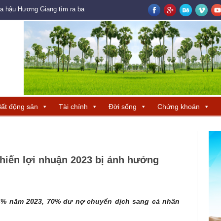
oa hậu Hương Giang tìm ra ba đại diện Trung Quốc – Hong Kong – Macau đ
ất động sản
Tài chính
Đời sống
Chứng khoán
hiến lợi nhuận 2023 bị ảnh hưởng
14% năm 2023, 70% dư nợ chuyển dịch sang cá nhân