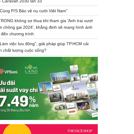
– Caravan 2030 lần 33
“Cùng P/S Bảo vệ nụ cười Việt Nam”
TRONG không sợ thua khi tham gia 'Anh trai vượt
n chông gai 2024', khẳng định sẽ mang hình ảnh
 đến chương trình
"Làm việc lưu động", giải pháp giúp TP.HCM cải
ện chất lượng cuộc sống?