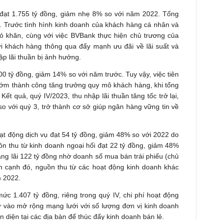
 đạt 1.755 tỷ đồng, giảm nhẹ 8% so với năm 2022. Tổng
. Trước tình hình kinh doanh của khách hàng cá nhân và
 khăn, cùng với việc BVBank thực hiện chủ trương của
i khách hàng thông qua đẩy mạnh ưu đãi về lãi suất và
ập lãi thuần bị ảnh hưởng.
0 tỷ đồng, giảm 14% so với năm trước. Tuy vậy, việc tiên
sớm thành công tăng trưởng quy mô khách hàng, khi tổng
ết quả, quý IV/2023, thu nhập lãi thuần tăng tốc trở lại,
o với quý 3, trở thành cơ sở giúp ngân hàng vững tin về
hoạt động dịch vụ đạt 54 tỷ đồng, giảm 48% so với 2022 do
ồn thu từ kinh doanh ngoại hối đạt 22 tỷ đồng, giảm 48%
ng lãi 122 tỷ đồng nhờ doanh số mua bán trái phiếu (chủ
ên cạnh đó, nguồn thu từ các hoạt động kinh doanh khác
ăm 2022.
c 1.407 tỷ đồng, riêng trong quý IV, chi phí hoạt động
ư vào mở rộng mạng lưới với số lượng đơn vị kinh doanh
 diện tại các địa bàn để thúc đẩy kinh doanh bán lẻ.