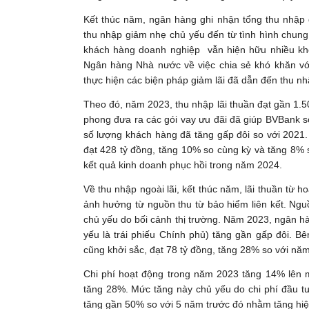
Kết thúc năm, ngân hàng ghi nhận tổng thu nhập
thu nhập giảm nhẹ chủ yếu đến từ tình hình chung
khách hàng doanh nghiệp vẫn hiện hữu nhiều khó
Ngân hàng Nhà nước về việc chia sẻ khó khăn vớ
thực hiện các biện pháp giảm lãi đã dẫn đến thu nh
Theo đó, năm 2023, thu nhập lãi thuần đạt gần 1.50
phong đưa ra các gói vay ưu đãi đã giúp BVBank 
số lượng khách hàng đã tăng gấp đôi so với 2021. K
đạt 428 tỷ đồng, tăng 10% so cùng kỳ và tăng 8% s
kết quả kinh doanh phục hồi trong năm 2024.
Về thu nhập ngoài lãi, kết thúc năm, lãi thuần từ 
ảnh hưởng từ nguồn thu từ bảo hiểm liên kết. Ngu
chủ yếu do bối cảnh thị trường. Năm 2023, ngân hà
yếu là trái phiếu Chính phủ) tăng gần gấp đôi. B
cũng khởi sắc, đạt 78 tỷ đồng, tăng 28% so với n
Chi phí hoạt động trong năm 2023 tăng 14% lên mứ
tăng 28%. Mức tăng này chủ yếu do chi phí đầu t
tăng gần 50% so với 5 năm trước đó nhằm tăng hiện