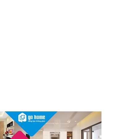
dùng cần kiểm tra ngay
Thu hồi, tiêu hủy toàn quốc 2
sản phẩm dầu gội, dầu xả
"made in Việt Nam", người tiêu
dùng nên kiểm tra ngay
Cảnh báo Dung dịch vệ sinh
phụ nữ Coop Select dính vi
khuẩn, bị buộc tiêu hủy
Sau vụ mỹ phẩm chứa chất
cấm, Dược Hậu Giang bị phạt
và truy thu thuế hơn 10 tỷ
đồng