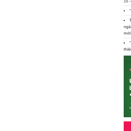
15 
ngà
mới
thi