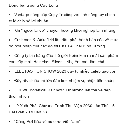
Đồng bằng sông Cửu Long
Vantage nâng cấp Copy Trading với tính năng tùy chỉnh
tỷ lệ chia sẻ lợi nhuận
Khi “người lái đò” chuyển hướng khởi nghiệp làm nhang
Cushman & Wakefield lần đầu phát hành báo cáo về mức
độ hòa nhập của các đô thị Châu Á Thái Bình Dương
Công ty bia hàng đầu thế giới Heineken ra mắt sản phẩm
cao cấp mới: Heineken Silver – Nhẹ êm mà đậm chất
ELLE FASHION SHOW 2023 quy tụ nhiều celeb gạo cội
Đầy rẫy chiêu trò lừa đảo làm nhiệm vụ nhận tiền khủng
LOEWE Botanical Rainbow: Tứ hương lan tỏa vẻ đẹp
thiên nhiên
Lễ Xuất Phát Chương Trình Thư Viện 2030 Lần Thứ 15 –
Caravan 2030 lần 33
“Cùng P/S Bảo vệ nụ cười Việt Nam”