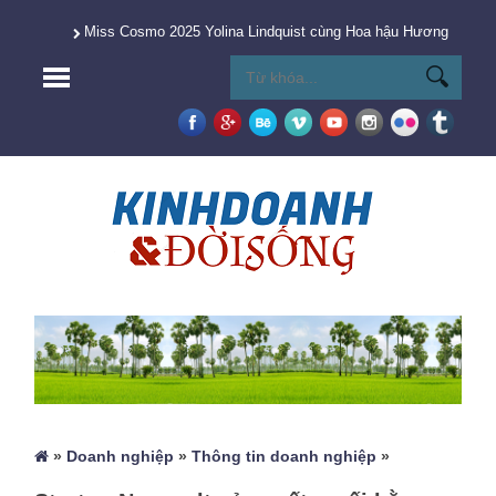
Miss Cosmo 2025 Yolina Lindquist cùng Hoa hậu Hương Giang 
»
Doanh nghiệp
»
Thông tin doanh nghiệp
»