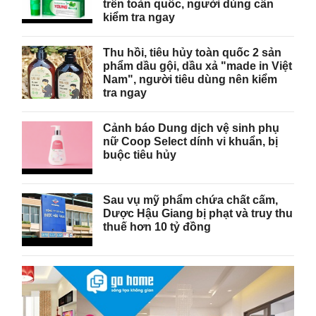
trên toàn quốc, người dùng cần
kiểm tra ngay
Thu hồi, tiêu hủy toàn quốc 2 sản
phẩm dầu gội, dầu xả "made in Việt
Nam", người tiêu dùng nên kiểm
tra ngay
Cảnh báo Dung dịch vệ sinh phụ
nữ Coop Select dính vi khuẩn, bị
buộc tiêu hủy
Sau vụ mỹ phẩm chứa chất cấm,
Dược Hậu Giang bị phạt và truy thu
thuế hơn 10 tỷ đồng