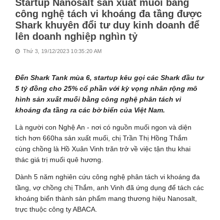
Startup Nanosalt sản xuất muối bằng
công nghệ tách vi khoáng đa tầng được
Shark khuyên đổi tư duy kinh doanh để
lên doanh nghiệp nghìn tỷ
Thứ 3, 19/12/2023 10:35:20 AM
Đến Shark Tank mùa 6, startup kêu gọi các Shark đầu tư
5 tỷ đồng cho 25% cổ phần với kỳ vọng nhân rộng mô
hình sản xuất muối bằng công nghệ phân tách vi
khoáng đa tầng ra các bờ biển của Việt Nam.
Là người con Nghệ An - nơi có nguồn muối ngon và diện
tích hơn 660ha sản xuất muối, chị Trần Thị Hồng Thắm
cùng chồng là Hồ Xuân Vinh trăn trở về việc tận thu khai
thác giá trị muối quê hương.
Dành 5 năm nghiên cứu công nghệ phân tách vi khoáng đa
tầng, vợ chồng chị Thắm, anh Vinh đã ứng dụng để tách các
khoáng biển thành sản phẩm mang thương hiệu Nanosalt,
trực thuộc công ty ABACA.