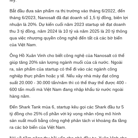
Bắt đầu đưa sản phẩm ra thị trường vào tháng 6/2022, đến
tháng 6/2023, Nanosalt đã đạt doanh số 1,5 tỷ đồng, biên lợi
nhuận là 20%. Dự kiến cuối năm 2023 startup sẽ đạt doanh
thu 3 tỷ đồng, năm 2024 là 10 tỷ và năm 2025 là 20 tỷ thông
qua việc nhượng quyền công nghệ đến tất cả các bờ biển
của Việt Nam.
Ông Hồ Xuân Vinh cho biết công nghệ của Nanosalt có thể
giúp tăng 20% sản lượng ngành muối của cả nước. Ngoài
ra, sản phẩm của startup có thể đi vào các ngành công
nghiệp thực phẩm hoặc y tế. Nếu xây nhà máy đạt công
suất 20.000 - 30.000 tấn/năm thì có thể thay thế được 400 -
600 tấn muối mà Việt Nam đang nhập khẩu từ nước ngoài
hàng năm.
Đến Shark Tank mùa 6, startup kêu gọi các Shark đầu tư 5
tỷ đồng cho 25% cổ phần với kỳ vọng nhân rộng mô hình
sản xuất muối bằng công nghệ phân tách vi khoáng đa tầng
ra các bờ biển của Việt Nam.
Nói về tiềm năng thu hồi vốn cho nhà đầu tư, Xuân Vinh cho