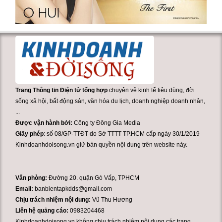
Trang Thông tin Điện tử tổng hợp
chuyên về kinh tế tiêu dùng, đời
sống xã hội, bất động sản, văn hóa du lịch, doanh nghiệp doanh nhân,
...
Được vận hành bởi:
Công ty Đông Gia Media
Giấy phép
: số 08/GP-TTĐT do Sở TTTT TP.HCM cấp ngày 30/1/2019
Kinhdoanhdoisong.vn giữ bản quyền nội dung trên website này.
Văn phòng:
Đường 20. quận Gò Vấp, TPHCM
Email:
banbientapkdds@gmail.com
Chịu trách nhiệm nội dung:
Vũ Thu Hương
Liên hệ quảng cáo:
0983204468
Kinhdoanhdoisong.vn không chịu trách nhiệm nội dung các trang