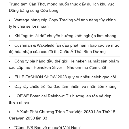
Trung tâm Cần Thơ, mong muốn thúc đẩy du lịch khu vực
Đồng bằng sông Cửu Long
Vantage nâng cấp Copy Trading với tính năng tùy chỉnh
tỷ lệ chia sẻ lợi nhuận
Khi “người lái đò” chuyển hướng khởi nghiệp làm nhang
Cushman & Wakefield lần đầu phát hành báo cáo về mức
độ hòa nhập của các đô thị Châu Á Thái Bình Dương
Công ty bia hàng đầu thế giới Heineken ra mắt sản phẩm
cao cấp mới: Heineken Silver – Nhẹ êm mà đậm chất
ELLE FASHION SHOW 2023 quy tụ nhiều celeb gạo cội
Đầy rẫy chiêu trò lừa đảo làm nhiệm vụ nhận tiền khủng
LOEWE Botanical Rainbow: Tứ hương lan tỏa vẻ đẹp
thiên nhiên
Lễ Xuất Phát Chương Trình Thư Viện 2030 Lần Thứ 15 –
Caravan 2030 lần 33
“Cùng P/S Bảo vệ nụ cười Việt Nam”