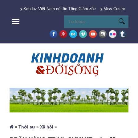
Sandoz Việt Nam có tân Tổng Giám đốc
Miss Cosmo 2025 Y
»
Thời sự
»
Xã hội
»