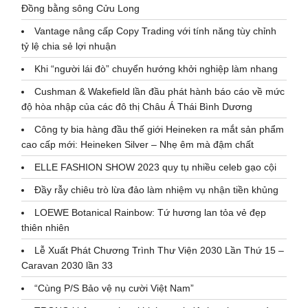
Đồng bằng sông Cửu Long
Vantage nâng cấp Copy Trading với tính năng tùy chỉnh
tỷ lệ chia sẻ lợi nhuận
Khi “người lái đò” chuyển hướng khởi nghiệp làm nhang
Cushman & Wakefield lần đầu phát hành báo cáo về mức
độ hòa nhập của các đô thị Châu Á Thái Bình Dương
Công ty bia hàng đầu thế giới Heineken ra mắt sản phẩm
cao cấp mới: Heineken Silver – Nhẹ êm mà đậm chất
ELLE FASHION SHOW 2023 quy tụ nhiều celeb gạo cội
Đầy rẫy chiêu trò lừa đảo làm nhiệm vụ nhận tiền khủng
LOEWE Botanical Rainbow: Tứ hương lan tỏa vẻ đẹp
thiên nhiên
Lễ Xuất Phát Chương Trình Thư Viện 2030 Lần Thứ 15 –
Caravan 2030 lần 33
“Cùng P/S Bảo vệ nụ cười Việt Nam”