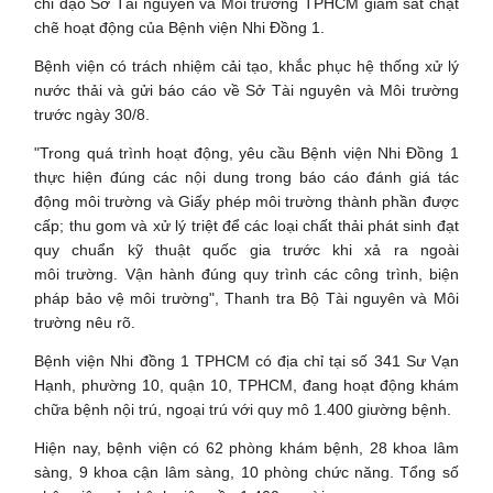
chỉ đạo Sở Tài nguyên và Môi trường TPHCM giám sát chặt
chẽ hoạt động của Bệnh viện Nhi Đồng 1.
Bệnh viện có trách nhiệm cải tạo, khắc phục hệ thống xử lý
nước thải và gửi báo cáo về Sở Tài nguyên và Môi trường
trước ngày 30/8.
"Trong quá trình hoạt động, yêu cầu Bệnh viện Nhi Đồng 1
thực hiện đúng các nội dung trong báo cáo đánh giá tác
động môi trường và Giấy phép môi trường thành phần được
cấp; thu gom và xử lý triệt để các loại chất thải phát sinh đạt
quy chuẩn kỹ thuật quốc gia trước khi xả ra ngoài
môi trường. Vận hành đúng quy trình các công trình, biện
pháp bảo vệ môi trường", Thanh tra Bộ Tài nguyên và Môi
trường nêu rõ.
Bệnh viện Nhi đồng 1 TPHCM có địa chỉ tại số 341 Sư Vạn
Hạnh, phường 10, quận 10, TPHCM, đang hoạt động khám
chữa bệnh nội trú, ngoại trú với quy mô 1.400 giường bệnh.
Hiện nay, bệnh viện có 62 phòng khám bệnh, 28 khoa lâm
sàng, 9 khoa cận lâm sàng, 10 phòng chức năng. Tổng số