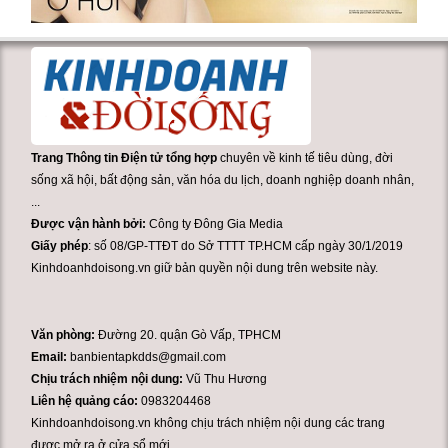
Trang Thông tin Điện tử tổng hợp
chuyên về kinh tế tiêu dùng, đời
sống xã hội, bất động sản, văn hóa du lịch, doanh nghiệp doanh nhân,
...
Được vận hành bởi:
Công ty Đông Gia Media
Giấy phép
: số 08/GP-TTĐT do Sở TTTT TP.HCM cấp ngày 30/1/2019
Kinhdoanhdoisong.vn giữ bản quyền nội dung trên website này.
Văn phòng:
Đường 20. quận Gò Vấp, TPHCM
Email:
banbientapkdds@gmail.com
Chịu trách nhiệm nội dung:
Vũ Thu Hương
Liên hệ quảng cáo:
0983204468
Kinhdoanhdoisong.vn không chịu trách nhiệm nội dung các trang
được mở ra ở cửa sổ mới.