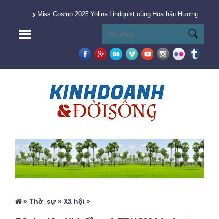
Miss Cosmo 2025 Yolina Lindquist cùng Hoa hậu Hương Giang 
»
Thời sự
»
Xã hội
»