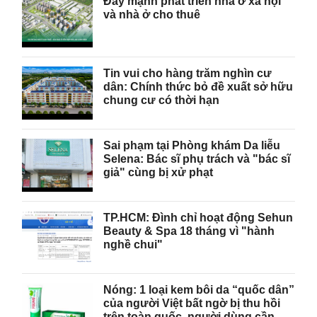
Đẩy mạnh phát triển nhà ở xã hội
và nhà ở cho thuê
Tin vui cho hàng trăm nghìn cư
dân: Chính thức bỏ đề xuất sở hữu
chung cư có thời hạn
Sai phạm tại Phòng khám Da liễu
Selena: Bác sĩ phụ trách và "bác sĩ
giả" cùng bị xử phạt
TP.HCM: Đình chỉ hoạt động Sehun
Beauty & Spa 18 tháng vì "hành
nghề chui"
Nóng: 1 loại kem bôi da “quốc dân”
của người Việt bất ngờ bị thu hồi
trên toàn quốc, người dùng cần