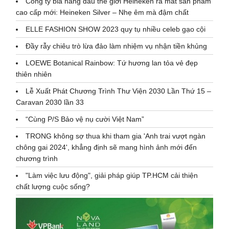
Công ty bia hàng đầu thế giới Heineken ra mắt sản phẩm
cao cấp mới: Heineken Silver – Nhẹ êm mà đậm chất
ELLE FASHION SHOW 2023 quy tụ nhiều celeb gạo cội
Đầy rẫy chiêu trò lừa đảo làm nhiệm vụ nhận tiền khủng
LOEWE Botanical Rainbow: Tứ hương lan tỏa vẻ đẹp
thiên nhiên
Lễ Xuất Phát Chương Trình Thư Viện 2030 Lần Thứ 15 –
Caravan 2030 lần 33
“Cùng P/S Bảo vệ nụ cười Việt Nam”
TRONG không sợ thua khi tham gia 'Anh trai vượt ngàn
chông gai 2024', khẳng định sẽ mang hình ảnh mới đến
chương trình
"Làm việc lưu động", giải pháp giúp TP.HCM cải thiện
chất lượng cuộc sống?