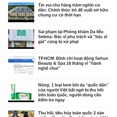
Tin vui cho hàng trăm nghìn cư
dân: Chính thức bỏ đề xuất sở hữu
chung cư có thời hạn
Sai phạm tại Phòng khám Da liễu
Selena: Bác sĩ phụ trách và "bác sĩ
giả" cùng bị xử phạt
TP.HCM: Đình chỉ hoạt động Sehun
Beauty & Spa 18 tháng vì "hành
nghề chui"
Nóng: 1 loại kem bôi da “quốc dân”
của người Việt bất ngờ bị thu hồi
trên toàn quốc, người dùng cần
kiểm tra ngay
Thu hồi, tiêu hủy toàn quốc 2 sản