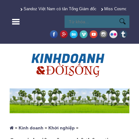
Sandoz Việt Nam có tân Tổng Giám đốc
Miss Cosmo 2025 Y
»
Kinh doanh
»
Khởi nghiệp
»