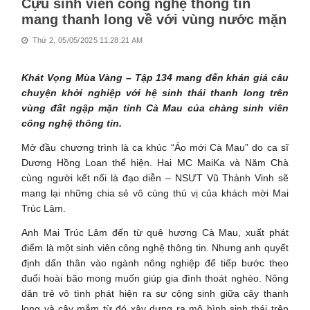
Cựu sinh viên công nghệ thông tin
mang thanh long về với vùng nước mặn
Thứ 2, 05/05/2025 11:28:21 AM
Khát Vọng Mùa Vàng – Tập 134 mang đến khán giả câu
chuyện khởi nghiệp với hệ sinh thái thanh long trên
vùng đất ngập mặn tỉnh Cà Mau của chàng sinh viên
công nghệ thông tin.
Mở đầu chương trình là ca khúc “Áo mới Cà Mau” do ca sĩ
Dương Hồng Loan thể hiện. Hai MC MaiKa và Năm Chà
cùng người kết nối là đạo diễn – NSƯT Vũ Thành Vinh sẽ
mang lại những chia sẻ vô cùng thú vị của khách mời Mai
Trúc Lâm.
Anh Mai Trúc Lâm đến từ quê hương Cà Mau, xuất phát
điểm là một sinh viên công nghệ thông tin. Nhưng anh quyết
định dấn thân vào ngành nông nghiệp để tiếp bước theo
đuổi hoài bão mong muốn giúp gia đình thoát nghèo. Nông
dân trẻ vô tình phát hiện ra sự cộng sinh giữa cây thanh
long và cây mắm từ đó xây dựng ra mô hình sinh thái trên