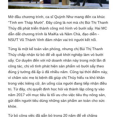
Mở đầu chương trình, ca sĩ Quỳnh Như mang đến ca khúc
“Tình em Tháp Mười”. Đây cũng là nơi mà chị Bùi Thị Thanh
Thủy đã phát triển thành công mô hình vỏ bưởi sấy. Hai MC
dẫn dắt chương trình là MaiKa và Năm Chà, đạo diễn -
NSƯT Vũ Thành Vinh đảm nhận vai trò người kết nối.
Từng là một kế toán văn phòng, nhưng chị Bùi Thị Thanh
Thủy chấp nhận từ bỏ để về quê khởi nghiệp làm vỏ bưởi
sấy. Cơ duyên đến với nữ doanh nhân này trong một lần đi
công tác, chị vô tình phát hiện sản phẩm vỏ bưởi sấy theo
đúng ý tưởng đã ấp ủ đã nhiều năm. Cũng tại thời điểm này,
vì chăm sóc mẹ bị bệnh đã giúp chị Thủy hiểu ra khó khăn
trong việc kiêng cữ, ăn uống của người đang tiếp nhận điều
trị. Từ đây, chị quyết định học hỏi và thành lập công ty vào
năm 2017 với mục tiêu là tối ưu cho việc tiêu thụ nông sản,
gửi đến người tiêu dùng những sản phẩm an toàn cho sức
khỏe.
Từ bỏ công việc đã gắn bó trong 20 năm để vẽ chặng