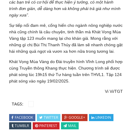
các bạn trẻ có cơ hội để thực hiện ý tưởng, có một hành
trình đơn giản, dễ dàng hơn và không phải trả giá như mình
ngày xưa”.
Sự tiếp nối đam mê, cống hiến cho ngành nông nghiệp nước
nhà cũng chính là câu chuyện, tinh thần mà Khát Vọng Mùa
Vàng tập 123 muốn mang lại cho khán giả. Mong rằng với
những gì chị Bùi Thị Thanh Thủy đã làm sẽ nhanh chóng gặt
hái những quả ngọt và vươn xa hơn nữa trong tương lai.
Khát Vọng Mùa Vàng do Đài truyền hình Vĩnh Long phối hợp
cùng Truyền thông Khang thực hiện. Chương trình sẽ được
phát sóng lúc 19h15 thứ Tư hàng tuần trên THVL1. Tập 124
phát sóng vào ngày 19/02/2025.
Vi Vi/TGT
TAGS:
FACEBOOK
TWITTER
GOOGLE+
LINKEDIN
TUMBLR
PINTEREST
MAIL