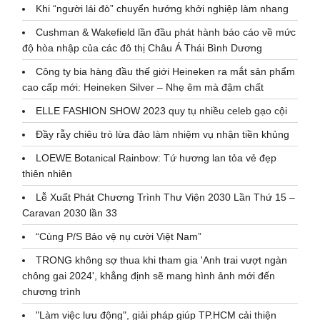
Khi “người lái đò” chuyển hướng khởi nghiệp làm nhang
Cushman & Wakefield lần đầu phát hành báo cáo về mức
độ hòa nhập của các đô thị Châu Á Thái Bình Dương
Công ty bia hàng đầu thế giới Heineken ra mắt sản phẩm
cao cấp mới: Heineken Silver – Nhẹ êm mà đậm chất
ELLE FASHION SHOW 2023 quy tụ nhiều celeb gạo cội
Đầy rẫy chiêu trò lừa đảo làm nhiệm vụ nhận tiền khủng
LOEWE Botanical Rainbow: Tứ hương lan tỏa vẻ đẹp
thiên nhiên
Lễ Xuất Phát Chương Trình Thư Viện 2030 Lần Thứ 15 –
Caravan 2030 lần 33
“Cùng P/S Bảo vệ nụ cười Việt Nam”
TRONG không sợ thua khi tham gia 'Anh trai vượt ngàn
chông gai 2024', khẳng định sẽ mang hình ảnh mới đến
chương trình
"Làm việc lưu động", giải pháp giúp TP.HCM cải thiện