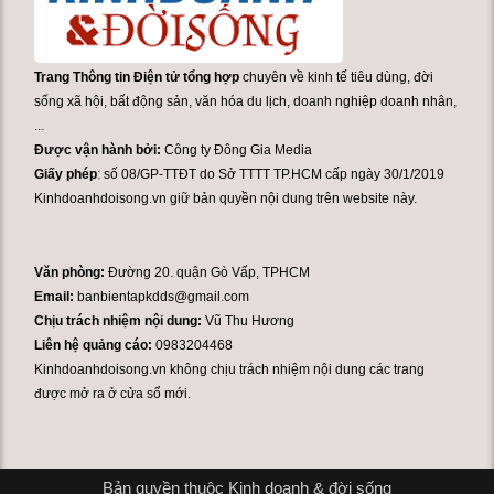
Trang Thông tin Điện tử tổng hợp
chuyên về kinh tế tiêu dùng, đời
sống xã hội, bất động sản, văn hóa du lịch, doanh nghiệp doanh nhân,
...
Được vận hành bởi:
Công ty Đông Gia Media
Giấy phép
: số 08/GP-TTĐT do Sở TTTT TP.HCM cấp ngày 30/1/2019
Kinhdoanhdoisong.vn giữ bản quyền nội dung trên website này.
Văn phòng:
Đường 20. quận Gò Vấp, TPHCM
Email:
banbientapkdds@gmail.com
Chịu trách nhiệm nội dung:
Vũ Thu Hương
Liên hệ quảng cáo:
0983204468
Kinhdoanhdoisong.vn không chịu trách nhiệm nội dung các trang
được mở ra ở cửa sổ mới.
Bản quyền thuộc Kinh doanh & đời sống