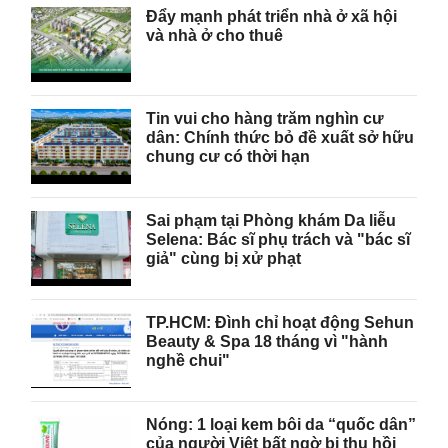
Đẩy mạnh phát triển nhà ở xã hội
và nhà ở cho thuê
Tin vui cho hàng trăm nghìn cư
dân: Chính thức bỏ đề xuất sở hữu
chung cư có thời hạn
Sai phạm tại Phòng khám Da liễu
Selena: Bác sĩ phụ trách và "bác sĩ
giả" cùng bị xử phạt
TP.HCM: Đình chỉ hoạt động Sehun
Beauty & Spa 18 tháng vì "hành
nghề chui"
Nóng: 1 loại kem bôi da “quốc dân”
của người Việt bất ngờ bị thu hồi