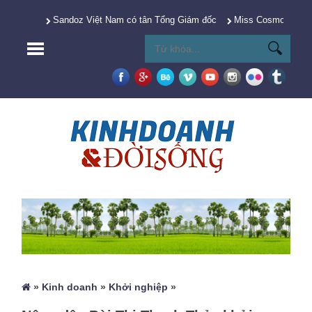
Sandoz Việt Nam có tân Tổng Giám đốc
Miss Cosmo 2025 Y
»
Kinh doanh
»
Khởi nghiệp
»