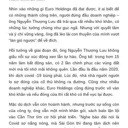
Nhìn vào những gì Euro Holdings đã đạt được, ít ai biết để
có những thành công trên, người đứng đầu doanh nghiệp –
ông Nguyễn Thượng Lưu đã trải qua rất nhiều khó khăn, có
những lúc tưởng chừng như gục ngã. Nhưng với quyết tâm
và ý chí vững vàng, ông đã lèo lái con thuyền của mình vượt
“làn gió ngược” để về đích.
Hồi tưởng về giai đoạn đó, ông Nguyễn Thượng Lưu không
giấu nỗi sự xúc động xen lẫn tự hào. Ông kể: trong hơn 15
năm làm bất động sản, có 2 lần chinh phục các vùng đất
mới mà tôi nhớ mãi không quên. Lần đầu là đầu năm 2020,
khi dịch covid -19 bùng phát. Lúc đó, nhà nhà người người
lo sợ đóng cửa cố thủ không ra đường. Cũng như nhiều
doanh nghiệp khác, Euro Holdings cũng đứng trước vô vàn
khó khăn và nếu đóng cửa thì rất khó có thể vực lại được.
Mặc dù dịch vẫn còn hoành hành, nhưng trước sự sống còn
của công ty, ông vẫn một mình khăn gói, xách balo lặn lội
vào Cần Thơ tìm cơ hội phát triển. “Nghe báo đài nói là
Covid sợ nắng nóng, mà Sài Gòn thì đang tâm dịch nên