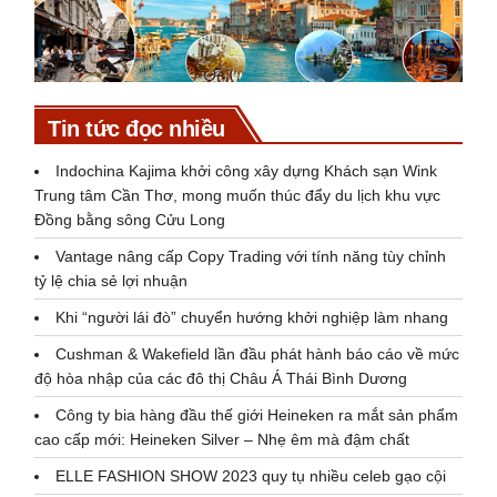
Tin tức đọc nhiều
Indochina Kajima khởi công xây dựng Khách sạn Wink
Trung tâm Cần Thơ, mong muốn thúc đẩy du lịch khu vực
Đồng bằng sông Cửu Long
Vantage nâng cấp Copy Trading với tính năng tùy chỉnh
tỷ lệ chia sẻ lợi nhuận
Khi “người lái đò” chuyển hướng khởi nghiệp làm nhang
Cushman & Wakefield lần đầu phát hành báo cáo về mức
độ hòa nhập của các đô thị Châu Á Thái Bình Dương
Công ty bia hàng đầu thế giới Heineken ra mắt sản phẩm
cao cấp mới: Heineken Silver – Nhẹ êm mà đậm chất
ELLE FASHION SHOW 2023 quy tụ nhiều celeb gạo cội