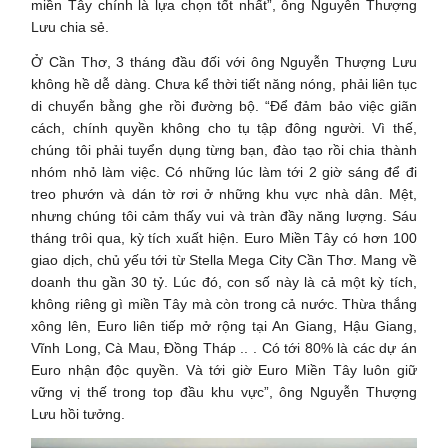
miền Tây chính là lựa chọn tốt nhất”, ông Nguyễn Thượng
Lưu chia sẻ.
Ở Cần Thơ, 3 tháng đầu đối với ông Nguyễn Thượng Lưu
không hề dễ dàng. Chưa kể thời tiết năng nóng, phải liên tục
di chuyển bằng ghe rồi đường bộ. “Để đảm bảo việc giãn
cách, chính quyền không cho tụ tập đông người. Vì thế,
chúng tôi phải tuyển dụng từng bạn, đào tạo rồi chia thành
nhóm nhỏ làm việc. Có những lúc làm tới 2 giờ sáng để đi
treo phướn và dán tờ rơi ở những khu vực nhà dân. Mệt,
nhưng chúng tôi cảm thấy vui và tràn đầy năng lượng. Sáu
tháng trôi qua, kỳ tích xuất hiện. Euro Miền Tây có hơn 100
giao dịch, chủ yếu tới từ Stella Mega City Cần Thơ. Mang về
doanh thu gần 30 tỷ. Lúc đó, con số này là cả một kỳ tích,
không riêng gì miền Tây mà còn trong cả nước. Thừa thắng
xông lên, Euro liên tiếp mở rộng tại An Giang, Hậu Giang,
Vĩnh Long, Cà Mau, Đồng Tháp .. . Có tới 80% là các dự án
Euro nhận độc quyền. Và tới giờ Euro Miền Tây luôn giữ
vững vị thế trong top đầu khu vực”, ông Nguyễn Thượng
Lưu hồi tưởng.