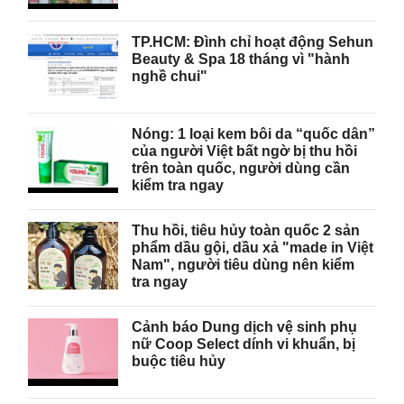
TP.HCM: Đình chỉ hoạt động Sehun
Beauty & Spa 18 tháng vì "hành
nghề chui"
Nóng: 1 loại kem bôi da “quốc dân”
của người Việt bất ngờ bị thu hồi
trên toàn quốc, người dùng cần
kiểm tra ngay
Thu hồi, tiêu hủy toàn quốc 2 sản
phẩm dầu gội, dầu xả "made in Việt
Nam", người tiêu dùng nên kiểm
tra ngay
Cảnh báo Dung dịch vệ sinh phụ
nữ Coop Select dính vi khuẩn, bị
buộc tiêu hủy