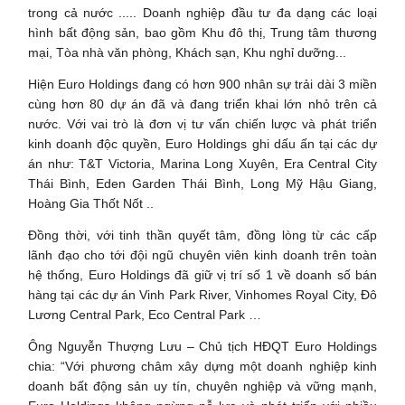
trong cả nước ..... Doanh nghiệp đầu tư đa dạng các loại
hình bất động sản, bao gồm Khu đô thị, Trung tâm thương
mại, Tòa nhà văn phòng, Khách sạn, Khu nghỉ dưỡng...
Hiện Euro Holdings đang có hơn 900 nhân sự trải dài 3 miền
cùng hơn 80 dự án đã và đang triển khai lớn nhỏ trên cả
nước. Với vai trò là đơn vị tư vấn chiến lược và phát triển
kinh doanh độc quyền, Euro Holdings ghi dấu ấn tại các dự
án như: T&T Victoria, Marina Long Xuyên, Era Central City
Thái Bình, Eden Garden Thái Bình, Long Mỹ Hậu Giang,
Hoàng Gia Thốt Nốt ..
Đồng thời, với tinh thần quyết tâm, đồng lòng từ các cấp
lãnh đạo cho tới đội ngũ chuyên viên kinh doanh trên toàn
hệ thống, Euro Holdings đã giữ vị trí số 1 về doanh số bán
hàng tại các dự án Vinh Park River, Vinhomes Royal City, Đô
Lương Central Park, Eco Central Park …
Ông Nguyễn Thượng Lưu – Chủ tịch HĐQT Euro Holdings
chia: “Với phương châm xây dựng một doanh nghiệp kinh
doanh bất động sản uy tín, chuyên nghiệp và vững mạnh,