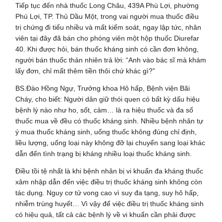
Tiếp tục đến nhà thuốc Long Châu, 439A Phú Lợi, phường
Phú Lợi, TP. Thủ Dầu Một, trong vai người mua thuốc điều
trị chứng đi tiểu nhiều và mất kiểm soát, ngay lập tức, nhân
viên tại đây đã bán cho phóng viên một hộp thuốc Diurefar
40. Khi được hỏi, bán thuốc kháng sinh có cần đơn không,
người bán thuốc thản nhiên trả lời: “Anh vào bác sĩ mà khám
lấy đơn, chỉ mất thêm tiền thôi chứ khác gì?”
BS.Đào Hồng Ngự, Trưởng khoa Hô hấp, Bệnh viện Bãi
Cháy, cho biết: Người dân giữ thói quen có bất kỳ dấu hiệu
bệnh lý nào như ho, sốt, cảm… là ra hiệu thuốc và đa số
thuốc mua về đều có thuốc kháng sinh. Nhiều bệnh nhân tự
ý mua thuốc kháng sinh, uống thuốc không đúng chỉ định,
liều lượng, uống loại này không đỡ lại chuyển sang loại khác
dẫn đến tình trạng bị kháng nhiều loại thuốc kháng sinh.
Điều tồi tệ nhất là khi bệnh nhân bị vi khuẩn đa kháng thuốc
xâm nhập dẫn đến việc điều trị thuốc kháng sinh không còn
tác dụng. Nguy cơ tử vong cao vì suy đa tạng, suy hô hấp,
nhiễm trùng huyết… Vì vậy để việc điều trị thuốc kháng sinh
có hiệu quả, tất cả các bệnh lý về vi khuẩn cần phải được