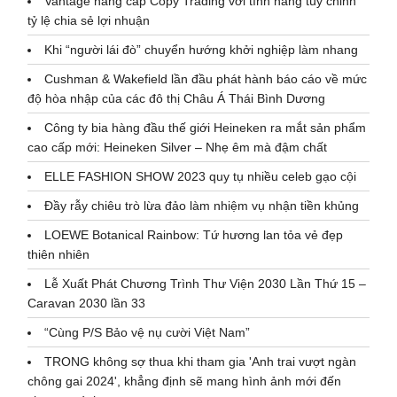
Vantage nâng cấp Copy Trading với tính năng tùy chỉnh
tỷ lệ chia sẻ lợi nhuận
Khi “người lái đò” chuyển hướng khởi nghiệp làm nhang
Cushman & Wakefield lần đầu phát hành báo cáo về mức
độ hòa nhập của các đô thị Châu Á Thái Bình Dương
Công ty bia hàng đầu thế giới Heineken ra mắt sản phẩm
cao cấp mới: Heineken Silver – Nhẹ êm mà đậm chất
ELLE FASHION SHOW 2023 quy tụ nhiều celeb gạo cội
Đầy rẫy chiêu trò lừa đảo làm nhiệm vụ nhận tiền khủng
LOEWE Botanical Rainbow: Tứ hương lan tỏa vẻ đẹp
thiên nhiên
Lễ Xuất Phát Chương Trình Thư Viện 2030 Lần Thứ 15 –
Caravan 2030 lần 33
“Cùng P/S Bảo vệ nụ cười Việt Nam”
TRONG không sợ thua khi tham gia 'Anh trai vượt ngàn
chông gai 2024', khẳng định sẽ mang hình ảnh mới đến