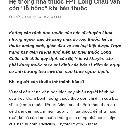
Hệ thống nhà thuốc FPT Long Châu vẫn
còn "lỗ hổng" khi bán thuốc
Thứ 6, 12/07/2024 18:22:43 PM
Không cần trình đơn thuốc của bác sĩ chuyên khoa,
nhưng người dân dễ dàng mua đủ loại thuốc, kể cả
thuốc kháng sinh, giảm đau và các loại biệt dược. Thực
trạng này diễn ra khá phổ biến tại hiệu thuốc Long
Châu, bất chấp quy định của Bộ Y tế và khuyến cáo
phải dùng thuốc theo chỉ định của bác sĩ, tiềm ẩn nguy
cơ ảnh hưởng tiêu cực đến sức khỏe người bệnh.
Khi người bán thuốc trở thành bác sĩ
Vì ngại đến bệnh viện nên hiện nay nhiều người bệnh bỏ
qua việc khám bệnh, uống thuốc theo đơn chỉ định của bác
sĩ, tự ý mua thuốc điều trị. Việc mua thuốc không theo đơn
dễ dàng đến mức nhiều người ví “mua thuốc dễ như mua
rau”, kể cả các loại thuốc kháng sinh dùng phải có chỉ định
của bác sĩ như: Penicillin, Erythrormycin, Zinnat…