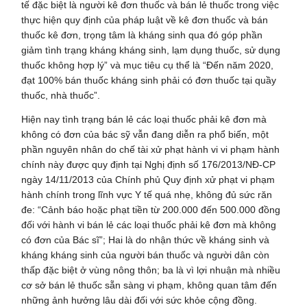
tế đặc biệt là người kê đơn thuốc và bán lẻ thuốc trong việc
thực hiện quy định của pháp luật về kê đơn thuốc và bán
thuốc kê đơn, trọng tâm là kháng sinh qua đó góp phần
giảm tình trạng kháng kháng sinh, lạm dụng thuốc, sử dụng
thuốc không hợp lý” và mục tiêu cụ thể là “Đến năm 2020,
đạt 100% bán thuốc kháng sinh phải có đơn thuốc tại quầy
thuốc, nhà thuốc”.
Hiện nay tình trạng bán lẻ các loại thuốc phải kê đơn mà
không có đơn của bác sỹ vẫn đang diễn ra phổ biến, một
phần nguyên nhân do chế tài xử phạt hành vi vi phạm hành
chính này được quy định tại Nghị định số 176/2013/NĐ-CP
ngày 14/11/2013 của Chính phủ Quy định xử phạt vi phạm
hành chính trong lĩnh vực Y tế quá nhẹ, không đủ sức răn
đe: “Cảnh báo hoặc phạt tiền từ 200.000 đến 500.000 đồng
đối với hành vi bán lẻ các loại thuốc phải kê đơn mà không
có đơn của Bác sĩ”; Hai là do nhận thức về kháng sinh và
kháng kháng sinh của người bán thuốc và người dân còn
thấp đặc biệt ở vùng nông thôn; ba là vì lợi nhuận mà nhiều
cơ sở bán lẻ thuốc sẵn sàng vi phạm, không quan tâm đến
những ảnh hưởng lâu dài đối với sức khỏe cộng đồng.