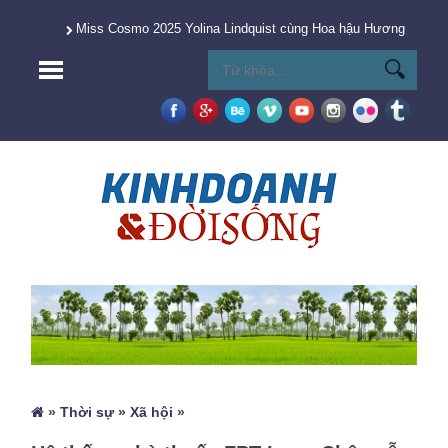
Miss Cosmo 2025 Yolina Lindquist cùng Hoa hậu Hương Giang 
»
Thời sự
»
Xã hội
»