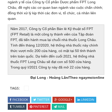
ngành y tế của Công ty Cổ phần Dược phẩm FPT Long
Châu, đề nghị các cơ quan ban ngành vào cuộc chấn chỉnh;
đồng thời xử lý kịp thời các đơn vị, tổ chức, cá nhân liên
quan.
Năm 2017, Công ty Cổ phần Bán lẻ Kỹ thuật số FPT
(FPT Retail) là một công ty thành viên của Tập đoàn
FPT, đã tiến hành mua lại chuỗi nhà thuốc Long Châu.
Tính đến tháng 12/2020, hệ thống nhà thuốc này chính
thức vượt mốc 200 cửa hàng, có mặt tại 50 tỉnh thành
trên toàn quốc. Dự kiến đến cuối 2021, hệ thống nhà
thuốc FPT Long Châu sẽ đạt con số 500 cửa hàng.
Trong quý I/2021 Công ty này đã mở 22 cửa hàng.
Đại Long - Hoàng Lân/Theo ngaymoionline
TAGS:
FACEBOOK
TWITTER
GOOGLE+
LINKEDIN
TUMBLR
PINTEREST
MAIL