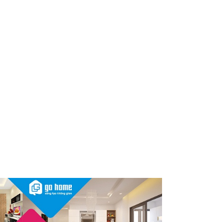
dùng cần kiểm tra ngay
Thu hồi, tiêu hủy toàn quốc 2
sản phẩm dầu gội, dầu xả
"made in Việt Nam", người tiêu
dùng nên kiểm tra ngay
Cảnh báo Dung dịch vệ sinh
phụ nữ Coop Select dính vi
khuẩn, bị buộc tiêu hủy
Sau vụ mỹ phẩm chứa chất
cấm, Dược Hậu Giang bị phạt
và truy thu thuế hơn 10 tỷ
đồng