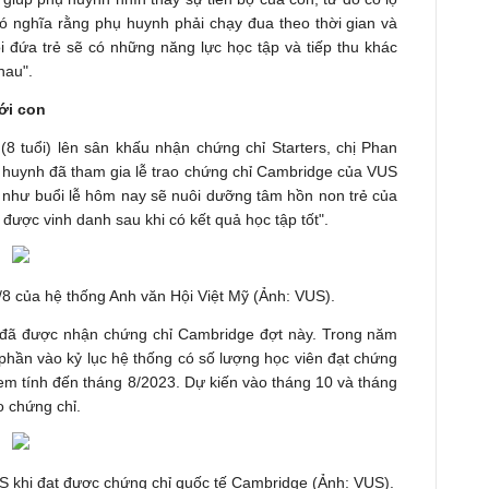
có nghĩa rằng phụ huynh phải chạy đua theo thời gian và
Mỗi đứa trẻ sẽ có những năng lực học tập và tiếp thu khác
hau".
ới con
8 tuổi) lên sân khấu nhận chứng chỉ Starters, chị Phan
huynh đã tham gia lễ trao chứng chỉ Cambridge của VUS
 như buổi lễ hôm nay sẽ nuôi dưỡng tâm hồn non trẻ của
được vinh danh sau khi có kết quả học tập tốt".
8 của hệ thống Anh văn Hội Việt Mỹ (Ảnh: VUS).
n đã được nhận chứng chỉ Cambridge đợt này. Trong năm
 phần vào kỷ lục hệ thống có số lượng học viên đạt chứng
 em tính đến tháng 8/2023. Dự kiến vào tháng 10 và tháng
o chứng chỉ.
S khi đạt được chứng chỉ quốc tế Cambridge (Ảnh: VUS).