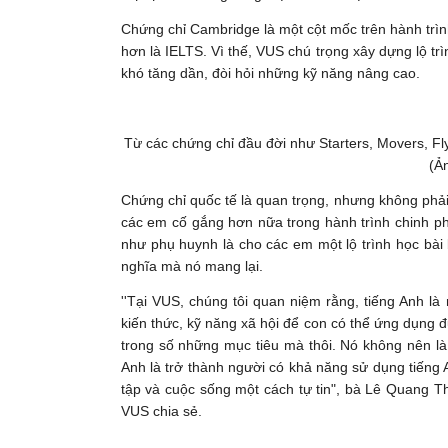
Chứng chỉ Cambridge là một cột mốc trên hành trìn
hơn là IELTS. Vì thế, VUS chú trọng xây dựng lộ trì
khó tăng dần, đòi hỏi những kỹ năng nâng cao.
Từ các chứng chỉ đầu đời như Starters, Movers, F
(Ả
Chứng chỉ quốc tế là quan trọng, nhưng không phải 
các em cố gắng hơn nữa trong hành trình chinh ph
như phụ huynh là cho các em một lộ trình học bài
nghĩa mà nó mang lại.
''Tại VUS, chúng tôi quan niệm rằng, tiếng Anh là
kiến thức, kỹ năng xã hội để con có thể ứng dụng 
trong số những mục tiêu mà thôi. Nó không nên là 
Anh là trở thành người có khả năng sử dụng tiếng
tập và cuộc sống một cách tự tin", bà Lê Quang 
VUS chia sẻ.