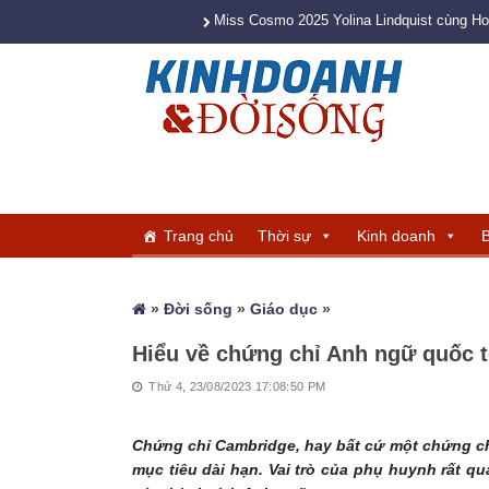
Miss Cosmo 2025 Yolina Lindquist cùng H
Trang chủ
Thời sự
Kinh doanh
B
»
Đời sống
»
Giáo dục
»
Hiểu về chứng chỉ Anh ngữ quốc t
Thứ 4, 23/08/2023 17:08:50 PM
Chứng chỉ Cambridge, hay bất cứ một chứng c
mục tiêu dài hạn. Vai trò của phụ huynh rất 