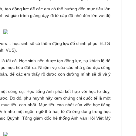
h, tạo động lực để các em có thể hướng đến mục tiêu lớn
nh và giáo trình giảng dạy đi từ cấp độ nhỏ đến lớn với độ
lyers… học sinh sẽ có thêm động lực để chinh phục IELTS
nh: VUS).
là tất cả. Học sinh nên được tạo động lực, sự khích lệ để
ục mục tiêu đặt ra. Nhiệm vụ của các nhà giáo dục cũng
 bản, để các em thấy rõ được con đường mình sẽ đi và ý
 một công cụ. Học tiếng Anh phải kết hợp với học tư duy,
được. Do đó, phụ huynh hãy xem chứng chỉ quốc tế là một
mục tiêu cao nhất. Mục tiêu cao nhất của việc học tiếng
 Anh như một ngôn ngữ thứ hai, từ đó ứng dụng trong học
Thục Quỳnh, Tổng giám đốc hệ thống Anh văn Hội Việt Mỹ