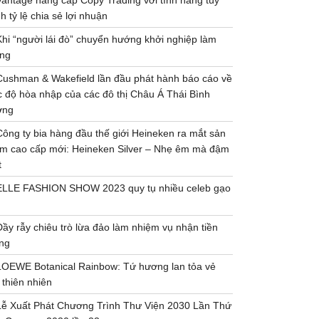
Vantage nâng cấp Copy Trading với tính năng tùy
h tỷ lệ chia sẻ lợi nhuận
Khi “người lái đò” chuyển hướng khởi nghiệp làm
ng
Cushman & Wakefield lần đầu phát hành báo cáo về
 độ hòa nhập của các đô thị Châu Á Thái Bình
ơng
Công ty bia hàng đầu thế giới Heineken ra mắt sản
m cao cấp mới: Heineken Silver – Nhẹ êm mà đậm
t
ELLE FASHION SHOW 2023 quy tụ nhiều celeb gạo
Đầy rẫy chiêu trò lừa đảo làm nhiệm vụ nhận tiền
ng
LOEWE Botanical Rainbow: Tứ hương lan tỏa vẻ
 thiên nhiên
Lễ Xuất Phát Chương Trình Thư Viện 2030 Lần Thứ