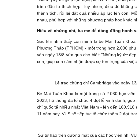
trình đầu tư thích hợp. Tuy nhiên, điều đó không 
thành tích, rồi lại đặt quá nhiều áp lực lên con. 
nhau, phù hợp với những phương pháp học khác n
Hiểu về chứng chỉ, ba mẹ dễ dàng đồng hành v
Sau khi nhìn thấy con mình là bé Mai Tuấn Khoa (
Phương Thảo (TPHCM) - một trong hơn 2.000 phụ 
vào ngày 13/8 vừa qua cho biết: "Những ký ức đẹp
con, giúp con cảm nhận được sự tôn trọng của việc 
Lễ trao chứng chỉ Cambridge vào ngày 13/
Bé Mai Tuấn Khoa là một trong số 2.030 học viê
2023, hệ thống đã tổ chức 4 đợt lễ vinh danh, góp
chỉ quốc tế nhiều nhất Việt Nam - lên đến 180.918
11 năm nay, VUS sẽ tiếp tục tổ chức thêm 2 đợt tra
Sự tự hào trên gương mặt của các học viên nhí VU