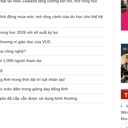
 bật tại New Zealand tăng cường kết nối, mở rộng học
hởi động mùa mới, mở rộng cánh cửa du học cho thế hệ
ung học 2026 với số suất kỷ lục
 thương vì giáo dục của VUS
đại công nghệ?
ơn 1.000 người tham dự
ng
 Anh trong thời đại trí tuệ nhân tạo”
 toàn diện trong giảng dạy tiếng Anh
T
ptis đã cấp vẫn được sử dụng bình thường
Win
khu