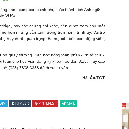
 đồng hành cùng con chinh phục các thành tích Anh ngữ
nh: VUS).
bridge, hay các chứng chỉ khác, nên được xem như một
 mê hơn nhưng vẫn tận hưởng trên hành trình ấy. Vai trò
 phụ huynh rất quan trọng. Ba mẹ cần bên con, động viên,
ình quay thưởng "Săn học bổng toàn phần - 7h tối thứ 7
i tuần cho học viên đăng ký khóa học đến 31/8. Truy cập
n hệ (028) 7308 3333 để được tư vấn.
Hải Âu/TGT
DIN
TUMBLR
PINTEREST
MAIL