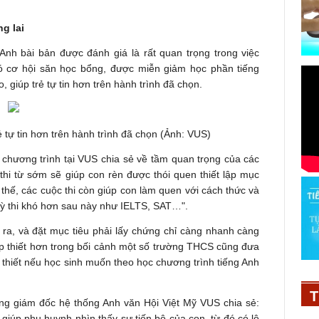
g lai
 Anh bài bản được đánh giá là rất quan trọng trong việc
có cơ hội săn học bổng, được miễn giảm học phần tiếng
 giúp trẻ tự tin hơn trên hành trình đã chọn.
ẻ tự tin hơn trên hành trình đã chọn (Ảnh: VUS)
 chương trình tại VUS chia sẻ về tầm quan trọng của các
 thi từ sớm sẽ giúp con rèn được thói quen thiết lập mục
thế, các cuộc thi còn giúp con làm quen với cách thức và
c kỳ thi khó hơn sau này như IELTS, SAT…".
ra, và đặt mục tiêu phải lấy chứng chỉ càng nhanh càng
ấp thiết hơn trong bối cảnh một số trường THCS cũng đưa
 thiết nếu học sinh muốn theo học chương trình tiếng Anh
T
g giám đốc hệ thống Anh văn Hội Việt Mỹ VUS chia sẻ:
 giúp phụ huynh nhìn thấy sự tiến bộ của con, từ đó có lộ