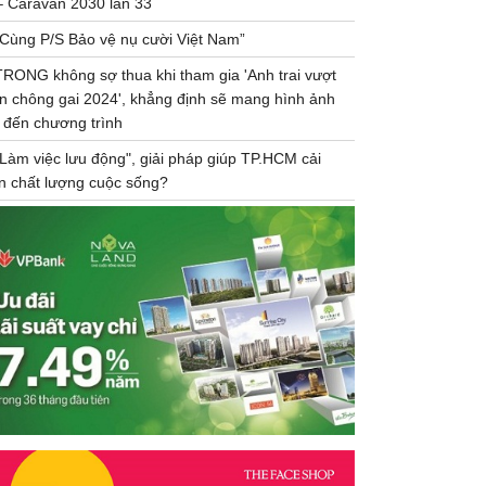
– Caravan 2030 lần 33
“Cùng P/S Bảo vệ nụ cười Việt Nam”
TRONG không sợ thua khi tham gia 'Anh trai vượt
n chông gai 2024', khẳng định sẽ mang hình ảnh
 đến chương trình
"Làm việc lưu động", giải pháp giúp TP.HCM cải
ện chất lượng cuộc sống?