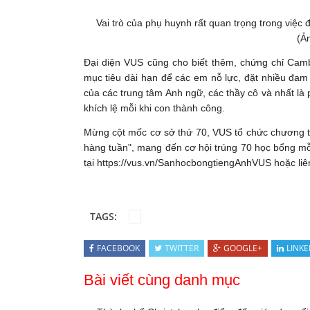
Vai trò của phụ huynh rất quan trọng trong việc
(Ả
Đại diện VUS cũng cho biết thêm, chứng chỉ Cam
mục tiêu dài hạn để các em nỗ lực, đặt nhiều đam
của các trung tâm Anh ngữ, các thầy cô và nhất là
khích lệ mỗi khi con thành công.
Mừng cột mốc cơ sở thứ 70, VUS tổ chức chương tr
hàng tuần", mang đến cơ hội trúng 70 học bổng mỗ
tại
https://vus.vn/SanhocbongtiengAnhVUS
hoặc liê
TAGS:
FACEBOOK
TWITTER
GOOGLE+
LINKE
Bài viết cùng danh mục