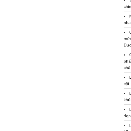
chỉn
nha
mức
Dư
phẩ
chấ
cội
khủ
đẹp