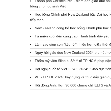
Thành phố Christchurch - điểm đến giáo dục nổi
bổng cho học sinh Việt
Học bổng Chính phủ New Zealand bậc Đại học k
tiếp theo
New Zealand công bố học bổng Chính phủ bậc tr
Từ miền xuôi đến cùng cao: Hành trình đầy yêu
Làm sao giúp con “kết nối" nhiều hơn giữa thời 
Ngày hội giáo dục New Zealand 2024 thu hút h
Thẩm mỹ viện Slina bị Sở Y tế TP HCM phạt nặ
Hội nghị quốc tế VietTESOL 2024: “Giáo dục tiếng
VUS TESOL 2024: Xây dựng và thúc đẩy giáo dục
Hội đồng Anh: Hơn 90.000 chứng chỉ IELTS và A