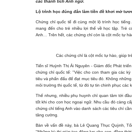
các thành tích Anh ngữ.
Lộ trình học đúng đắn làm tiền đề khơi mở tươn
Chứng chỉ quốc tế đi cùng một lộ trình học tiếng
mang đến cho trẻ nhiều lợi thế về học tập. Trẻ 
Anh… Trên hết, các chứng chỉ còn là cột mốc tự hào,
Các chứng chỉ là cột mốc tự hào, giúp tr
Tiến sĩ Huỳnh Thị Ái Nguyên - Giám đốc Phát triển
chứng chỉ quốc tế: ''Việc cho con tham gia các kỳ
tiêu và phấn đấu để đạt mục tiêu đó. Không những 
môi trường thi quốc tế, từ đó tự tin chinh phục cá
Thế nhưng, nhiều phụ huynh chỉ quan tâm tới đầu 
tốt khi cho con học ngoại ngữ. Nhu cầu đó càng c
chứng chỉ tiếng Anh vào danh sách các tiêu chí cần
tăng cường.
Bàn về vấn đề này, bà Lê Quang Thục Quỳnh, Tổn
''Những kỳ thi giúp tạo động lực cho con, đồng thời