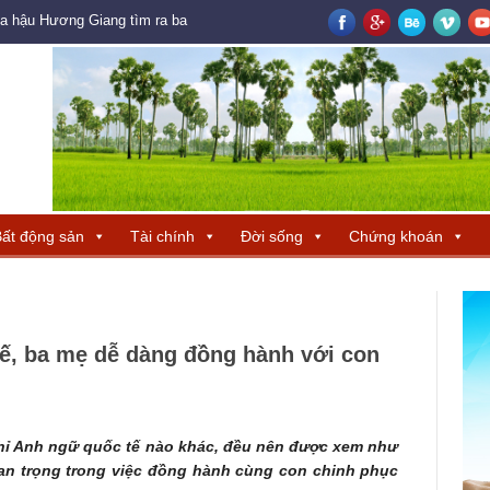
oa hậu Hương Giang tìm ra ba đại diện Trung Quốc – Hong Kong – Macau đ
ất động sản
Tài chính
Đời sống
Chứng khoán
ế, ba mẹ dễ dàng đồng hành với con
hỉ Anh ngữ quốc tế nào khác, đều nên được xem như
quan trọng trong việc đồng hành cùng con chinh phục