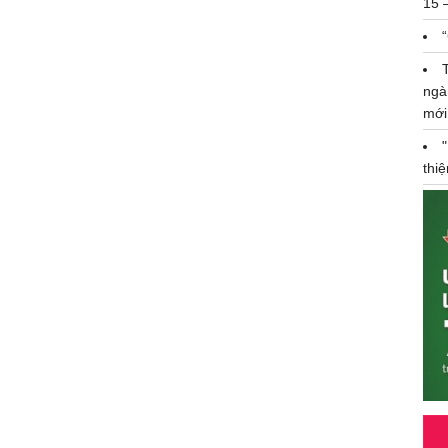
15 
ngà
mới
thi