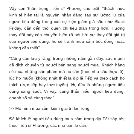
Vậy còn ‘thận trọng’, tiến sĩ Phương cho biết, “thách thức
kinh tế hiện tại là nguyên nhân đằng sau sự lưỡng lự của
người tiêu dùng trong các sự kiện giảm giá sâu như Black
Friday, dẫn đến thói quen chi tiêu thận trọng hơn. Hướng
thay đổi này còn chuyển biến rõ nét bởi sự thay đổi giá trị
của người tiêu dùng, họ sẽ tránh mua sắm bốc đồng hoặc
không cần thiết”.
“Cũng cần lưu ý rằng, trong những năm gần đây, sức mạnh
đã dịch chuyển từ người bán sang người mua. Khách hàng
sẽ mua những sản phẩm mà họ cần (theo nhu cầu thực tế),
lúc họ muốn (không nhất thiết là dịp lễ Tết) và theo cách họ
thích (trực tiếp hay trực tuyến). Họ đều là những người tiêu
dùng sáng suốt. Vì vậy, càng thấu hiểu người tiêu dùng,
doanh số sẽ càng tăng”.
>>
Mô hình mua sắm kiêm giải trí lan rộng
Để khích lệ người tiêu dùng mua sắm trong dịp Tết sắp tới,
theo Tiến sĩ Phương, các nhà bán lẻ cần: