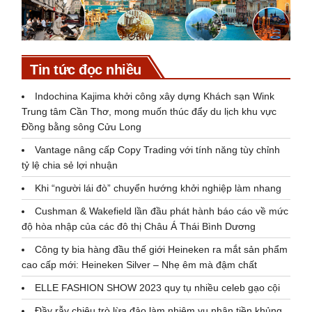
Tin tức đọc nhiều
Indochina Kajima khởi công xây dựng Khách sạn Wink
Trung tâm Cần Thơ, mong muốn thúc đẩy du lịch khu vực
Đồng bằng sông Cửu Long
Vantage nâng cấp Copy Trading với tính năng tùy chỉnh
tỷ lệ chia sẻ lợi nhuận
Khi “người lái đò” chuyển hướng khởi nghiệp làm nhang
Cushman & Wakefield lần đầu phát hành báo cáo về mức
độ hòa nhập của các đô thị Châu Á Thái Bình Dương
Công ty bia hàng đầu thế giới Heineken ra mắt sản phẩm
cao cấp mới: Heineken Silver – Nhẹ êm mà đậm chất
ELLE FASHION SHOW 2023 quy tụ nhiều celeb gạo cội
Đầy rẫy chiêu trò lừa đảo làm nhiệm vụ nhận tiền khủng