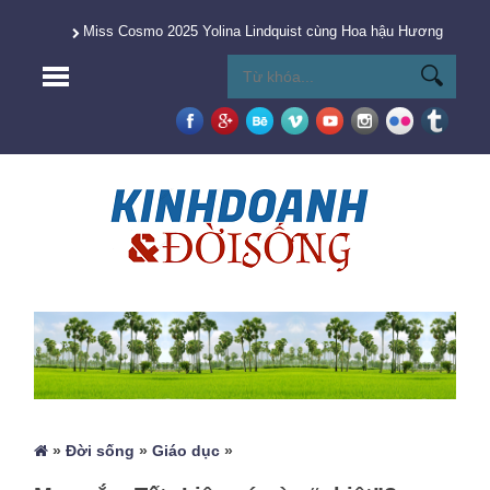
Miss Cosmo 2025 Yolina Lindquist cùng Hoa hậu Hương Giang 
»
Đời sống
»
Giáo dục
»