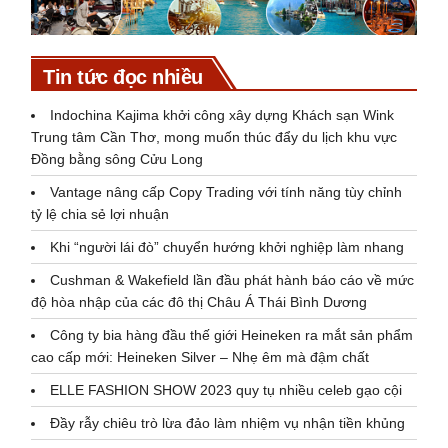
Tin tức đọc nhiều
Indochina Kajima khởi công xây dựng Khách sạn Wink
Trung tâm Cần Thơ, mong muốn thúc đẩy du lịch khu vực
Đồng bằng sông Cửu Long
Vantage nâng cấp Copy Trading với tính năng tùy chỉnh
tỷ lệ chia sẻ lợi nhuận
Khi “người lái đò” chuyển hướng khởi nghiệp làm nhang
Cushman & Wakefield lần đầu phát hành báo cáo về mức
độ hòa nhập của các đô thị Châu Á Thái Bình Dương
Công ty bia hàng đầu thế giới Heineken ra mắt sản phẩm
cao cấp mới: Heineken Silver – Nhẹ êm mà đậm chất
ELLE FASHION SHOW 2023 quy tụ nhiều celeb gạo cội
Đầy rẫy chiêu trò lừa đảo làm nhiệm vụ nhận tiền khủng