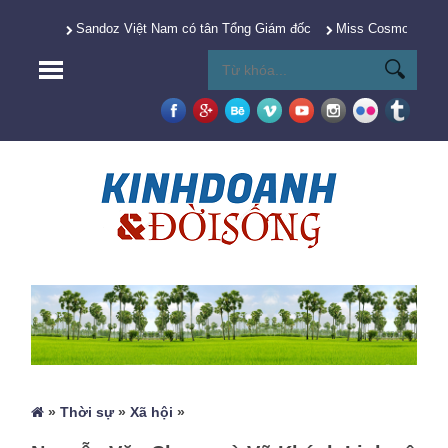
Sandoz Việt Nam có tân Tổng Giám đốc
Miss Cosmo 2025 Y
»
Thời sự
»
Xã hội
»