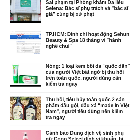
Sai phạm tại Phòng khám Da liễu
Selena: Bác sĩ phụ trách và "bác sĩ
giả" cùng bị xử phạt
TP.HCM: Đình chỉ hoạt động Sehun
Beauty & Spa 18 tháng vì "hành
nghề chui"
Nóng: 1 loại kem bôi da “quốc dân”
của người Việt bất ngờ bị thu hồi
trên toàn quốc, người dùng cần
kiểm tra ngay
Thu hồi, tiêu hủy toàn quốc 2 sản
phẩm dầu gội, dầu xả "made in Việt
Nam", người tiêu dùng nên kiểm
tra ngay
Cảnh báo Dung dịch vệ sinh phụ
nữ Coop Select dính vi khuẩn, bị