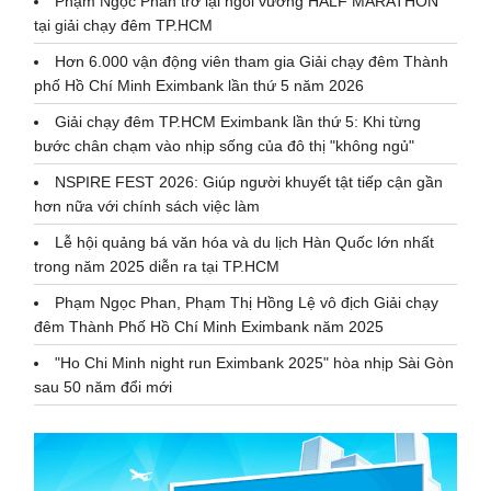
Phạm Ngọc Phan trở lại ngôi vương HALF MARATHON
tại giải chạy đêm TP.HCM
Hơn 6.000 vận động viên tham gia Giải chạy đêm Thành
phố Hồ Chí Minh Eximbank lần thứ 5 năm 2026
Giải chạy đêm TP.HCM Eximbank lần thứ 5: Khi từng
bước chân chạm vào nhịp sống của đô thị "không ngủ"
NSPIRE FEST 2026: Giúp người khuyết tật tiếp cận gần
hơn nữa với chính sách việc làm
Lễ hội quảng bá văn hóa và du lịch Hàn Quốc lớn nhất
trong năm 2025 diễn ra tại TP.HCM
Phạm Ngọc Phan, Phạm Thị Hồng Lệ vô địch Giải chạy
đêm Thành Phố Hồ Chí Minh Eximbank năm 2025
"Ho Chi Minh night run Eximbank 2025" hòa nhịp Sài Gòn
sau 50 năm đổi mới