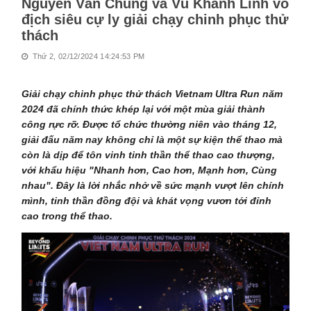
Nguyễn Văn Chung và Vũ Khánh Linh vô
địch siêu cự ly giải chạy chinh phục thử
thách
Thứ 2, 02/12/2024 14:24:53 PM
Giải chạy chinh phục thử thách Vietnam Ultra Run năm
2024 đã chính thức khép lại với một mùa giải thành
công rực rỡ. Được tổ chức thường niên vào tháng 12,
giải đấu năm nay không chỉ là một sự kiện thể thao mà
còn là dịp để tôn vinh tinh thần thể thao cao thượng,
với khẩu hiệu "Nhanh hơn, Cao hơn, Mạnh hơn, Cùng
nhau". Đây là lời nhắc nhở về sức mạnh vượt lên chính
mình, tinh thần đồng đội và khát vọng vươn tới đỉnh
cao trong thể thao.