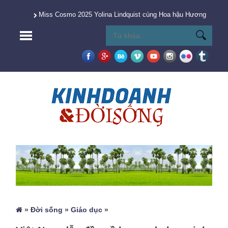
Miss Cosmo 2025 Yolina Lindquist cùng Hoa hậu Hương Giang 
»
Đời sống
»
Giáo dục
»