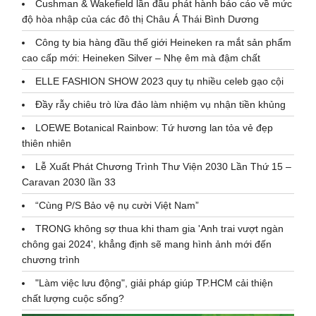
Cushman & Wakefield lần đầu phát hành báo cáo về mức
độ hòa nhập của các đô thị Châu Á Thái Bình Dương
Công ty bia hàng đầu thế giới Heineken ra mắt sản phẩm
cao cấp mới: Heineken Silver – Nhẹ êm mà đậm chất
ELLE FASHION SHOW 2023 quy tụ nhiều celeb gạo cội
Đầy rẫy chiêu trò lừa đảo làm nhiệm vụ nhận tiền khủng
LOEWE Botanical Rainbow: Tứ hương lan tỏa vẻ đẹp
thiên nhiên
Lễ Xuất Phát Chương Trình Thư Viện 2030 Lần Thứ 15 –
Caravan 2030 lần 33
“Cùng P/S Bảo vệ nụ cười Việt Nam”
TRONG không sợ thua khi tham gia 'Anh trai vượt ngàn
chông gai 2024', khẳng định sẽ mang hình ảnh mới đến
chương trình
"Làm việc lưu động", giải pháp giúp TP.HCM cải thiện
chất lượng cuộc sống?