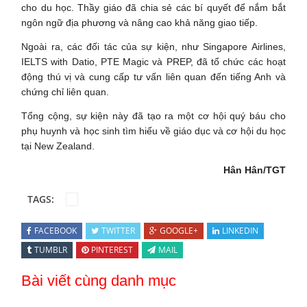
cho du học. Thầy giáo đã chia sẻ các bí quyết để nắm bắt
ngôn ngữ địa phương và nâng cao khả năng giao tiếp.
Ngoài ra, các đối tác của sự kiện, như Singapore Airlines,
IELTS with Datio, PTE Magic và PREP, đã tổ chức các hoạt
động thú vị và cung cấp tư vấn liên quan đến tiếng Anh và
chứng chỉ liên quan.
Tổng cộng, sự kiện này đã tạo ra một cơ hội quý báu cho
phụ huynh và học sinh tìm hiểu về giáo dục và cơ hội du học
tại New Zealand.
Hân Hân/TGT
TAGS:
FACEBOOK
TWITTER
GOOGLE+
LINKEDIN
TUMBLR
PINTEREST
MAIL
Bài viết cùng danh mục