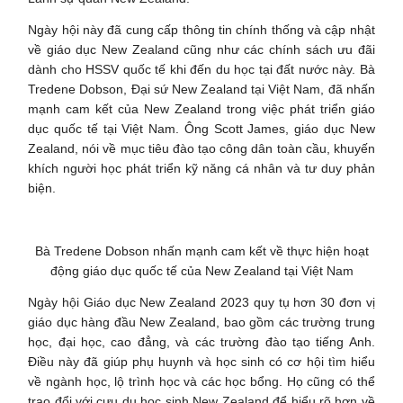
Ngày hội này đã cung cấp thông tin chính thống và cập nhật
về giáo dục New Zealand cũng như các chính sách ưu đãi
dành cho HSSV quốc tế khi đến du học tại đất nước này. Bà
Tredene Dobson, Đại sứ New Zealand tại Việt Nam, đã nhấn
mạnh cam kết của New Zealand trong việc phát triển giáo
dục quốc tế tại Việt Nam. Ông Scott James, giáo dục New
Zealand, nói về mục tiêu đào tạo công dân toàn cầu, khuyến
khích người học phát triển kỹ năng cá nhân và tư duy phản
biện.
Bà Tredene Dobson nhấn mạnh cam kết về thực hiện hoạt
động giáo dục quốc tế của New Zealand tại Việt Nam
Ngày hội Giáo dục New Zealand 2023 quy tụ hơn 30 đơn vị
giáo dục hàng đầu New Zealand, bao gồm các trường trung
học, đại học, cao đẳng, và các trường đào tạo tiếng Anh.
Điều này đã giúp phụ huynh và học sinh có cơ hội tìm hiểu
về ngành học, lộ trình học và các học bổng. Họ cũng có thể
trao đổi với cựu du học sinh New Zealand để hiểu rõ hơn về