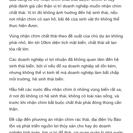
phải đánh giá cẩn thận vị trí doanh nghiệp muốn nhận chìm
chất thải. Vị trí đó không ảnh hưởng đến hệ sinh thái, nếu
nơi nhận chìm có san hô, bãi đẻ của sinh vật thì không thể
thực hiện được.
Vùng nhận chìm chất thải theo đề xuất của chủ dự án không
phải nhỏ, lên tới 10km diện tích mặt biển, chất thải sẽ lan
tỏa rất lớn.
Các doanh nghiệp vì lợi nhuận đã không quan tâm đến hệ
sinh thái biển, bởi vì nếu đổ xa doanh nghiệp sẽ tốn kém,
nhưng không thể vì kinh tế mà doanh nghiệp làm bất chấp
môi trường, hệ sinh thái biển.
Hầu hết các nước đều nhận chìm ở những vùng biển rất xa,
ở nơi đó không có hệ sinh thái, không có loài nào sống, và
trước khi nhận chìm bắt buộc chất thải phải đóng thùng cẩn
thận.
Đề cập đến phương án nhận chìm rác thải, đại điện Vụ Bảo
tồn và phát triển nguồn lợi thủy sản cho hay do doanh
nghiệp tính toán, tìm vị trí đổ thải, cơ quan quản lý nhà nước