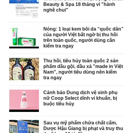
Beauty & Spa 18 tháng vì "hành
nghề chui"
Nóng: 1 loại kem bôi da “quốc dân”
của người Việt bất ngờ bị thu hồi
trên toàn quốc, người dùng cần
kiểm tra ngay
Thu hồi, tiêu hủy toàn quốc 2 sản
phẩm dầu gội, dầu xả "made in Việt
Nam", người tiêu dùng nên kiểm
tra ngay
Cảnh báo Dung dịch vệ sinh phụ
nữ Coop Select dính vi khuẩn, bị
buộc tiêu hủy
Sau vụ mỹ phẩm chứa chất cấm,
Dược Hậu Giang bị phạt và truy thu