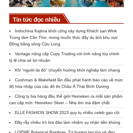
Tin tức đọc nhiều
Indochina Kajima khởi công xây dựng Khách sạn Wink
Trung tâm Cần Thơ, mong muốn thúc đẩy du lịch khu vực
Đồng bằng sông Cửu Long
Vantage nâng cấp Copy Trading với tính năng tùy chỉnh
tỷ lệ chia sẻ lợi nhuận
Khi “người lái đò” chuyển hướng khởi nghiệp làm nhang
Cushman & Wakefield lần đầu phát hành báo cáo về mức
độ hòa nhập của các đô thị Châu Á Thái Bình Dương
Công ty bia hàng đầu thế giới Heineken ra mắt sản phẩm
cao cấp mới: Heineken Silver – Nhẹ êm mà đậm chất
ELLE FASHION SHOW 2023 quy tụ nhiều celeb gạo cội
Đầy rẫy chiêu trò lừa đảo làm nhiệm vụ nhận tiền khủng
LOEWE Botanical Rainbow: Tứ hương lan tỏa vẻ đẹp