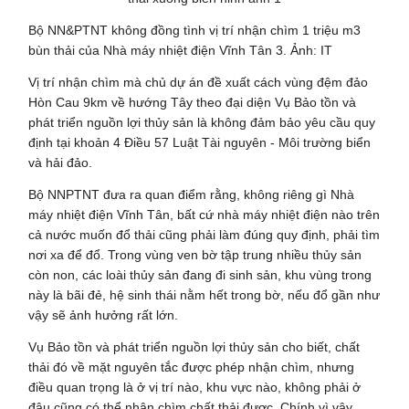
Bộ NN&PTNT không đồng tình vị trí nhận chìm 1 triệu m3
bùn thải của Nhà máy nhiệt điện Vĩnh Tân 3. Ảnh: IT
Vị trí nhận chìm mà chủ dự án đề xuất cách vùng đệm đảo
Hòn Cau 9km về hướng Tây theo đại diện Vụ Bảo tồn và
phát triển nguồn lợi thủy sản là không đảm bảo yêu cầu quy
định tại khoản 4 Điều 57 Luật Tài nguyên - Môi trường biển
và hải đảo.
Bộ NNPTNT đưa ra quan điểm rằng, không riêng gì Nhà
máy nhiệt điện Vĩnh Tân, bất cứ nhà máy nhiệt điện nào trên
cả nước muốn đổ thải cũng phải làm đúng quy định, phải tìm
nơi xa để đổ. Trong vùng ven bờ tập trung nhiều thủy sản
còn non, các loài thủy sản đang đi sinh sản, khu vùng trong
này là bãi đẻ, hệ sinh thái nằm hết trong bờ, nếu đổ gần như
vậy sẽ ảnh hưởng rất lớn.
Vụ Bảo tồn và phát triển nguồn lợi thủy sản cho biết, chất
thải đó về mặt nguyên tắc được phép nhận chìm, nhưng
điều quan trọng là ở vị trí nào, khu vực nào, không phải ở
đâu cũng có thể nhận chìm chất thải được. Chính vì vậy