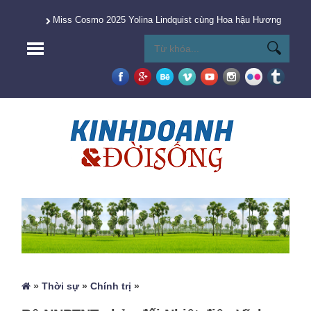
Miss Cosmo 2025 Yolina Lindquist cùng Hoa hậu Hương Giang 
»
Thời sự
»
Chính trị
»