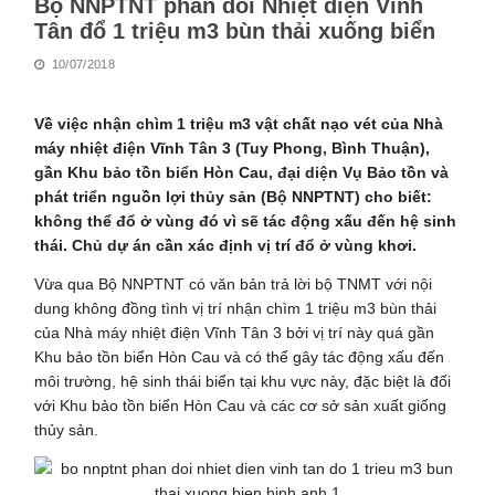
Bộ NNPTNT phản đối Nhiệt điện Vĩnh
Tân đổ 1 triệu m3 bùn thải xuống biển
10/07/2018
Về việc nhận chìm 1 triệu m3 vật chất nạo vét của Nhà
máy nhiệt điện Vĩnh Tân 3 (Tuy Phong, Bình Thuận),
gần Khu bảo tồn biển Hòn Cau, đại diện Vụ Bảo tồn và
phát triển nguồn lợi thủy sản (Bộ NNPTNT) cho biết:
không thể đổ ở vùng đó vì sẽ tác động xấu đến hệ sinh
thái. Chủ dự án cần xác định vị trí đổ ở vùng khơi.
Vừa qua Bộ NNPTNT có văn bản trả lời bộ TNMT với nội
dung không đồng tình vị trí nhận chìm 1 triệu m3 bùn thải
của Nhà máy nhiệt điện Vĩnh Tân 3 bởi vị trí này quá gần
Khu bảo tồn biển Hòn Cau và có thể gây tác động xấu đến
môi trường, hệ sinh thái biển tại khu vực này, đặc biệt là đối
với Khu bảo tồn biển Hòn Cau và các cơ sở sản xuất giống
thủy sản.