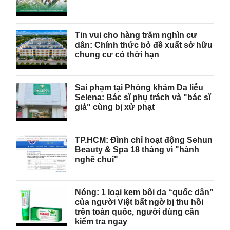
Tin vui cho hàng trăm nghìn cư
dân: Chính thức bỏ đề xuất sở hữu
chung cư có thời hạn
Sai phạm tại Phòng khám Da liễu
Selena: Bác sĩ phụ trách và "bác sĩ
giả" cùng bị xử phạt
TP.HCM: Đình chỉ hoạt động Sehun
Beauty & Spa 18 tháng vì "hành
nghề chui"
Nóng: 1 loại kem bôi da “quốc dân”
của người Việt bất ngờ bị thu hồi
trên toàn quốc, người dùng cần
kiểm tra ngay