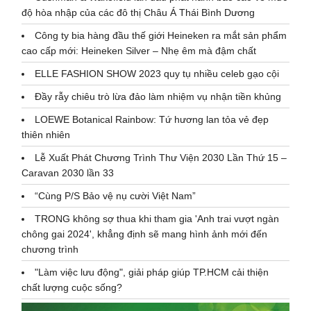
độ hòa nhập của các đô thị Châu Á Thái Bình Dương
Công ty bia hàng đầu thế giới Heineken ra mắt sản phẩm
cao cấp mới: Heineken Silver – Nhẹ êm mà đậm chất
ELLE FASHION SHOW 2023 quy tụ nhiều celeb gạo cội
Đầy rẫy chiêu trò lừa đảo làm nhiệm vụ nhận tiền khủng
LOEWE Botanical Rainbow: Tứ hương lan tỏa vẻ đẹp
thiên nhiên
Lễ Xuất Phát Chương Trình Thư Viện 2030 Lần Thứ 15 –
Caravan 2030 lần 33
“Cùng P/S Bảo vệ nụ cười Việt Nam”
TRONG không sợ thua khi tham gia 'Anh trai vượt ngàn
chông gai 2024', khẳng định sẽ mang hình ảnh mới đến
chương trình
"Làm việc lưu động", giải pháp giúp TP.HCM cải thiện
chất lượng cuộc sống?