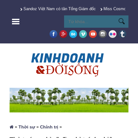
Sandoz Việt Nam có tân Tổng Giám đốc
Miss Cosmo 2025 Y
»
Thời sự
»
Chính trị
»