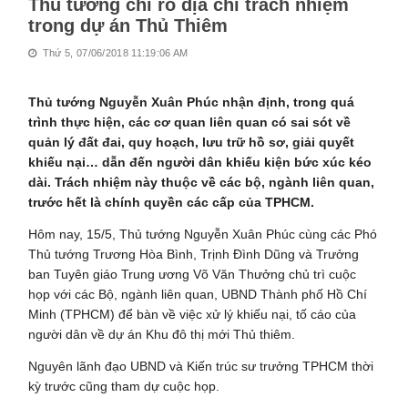
Thủ tướng chỉ rõ địa chỉ trách nhiệm
trong dự án Thủ Thiêm
Thứ 5, 07/06/2018 11:19:06 AM
Thủ tướng Nguyễn Xuân Phúc nhận định, trong quá
trình thực hiện, các cơ quan liên quan có sai sót về
quản lý đất đai, quy hoạch, lưu trữ hồ sơ, giải quyết
khiếu nại… dẫn đến người dân khiếu kiện bức xúc kéo
dài. Trách nhiệm này thuộc về các bộ, ngành liên quan,
trước hết là chính quyền các cấp của TPHCM.
Hôm nay, 15/5, Thủ tướng Nguyễn Xuân Phúc cùng các Phó
Thủ tướng Trương Hòa Bình, Trịnh Đình Dũng và Trưởng
ban Tuyên giáo Trung ương Võ Văn Thưởng chủ trì cuộc
họp với các Bộ, ngành liên quan, UBND Thành phố Hồ Chí
Minh (TPHCM) để bàn về việc xử lý khiếu nại, tố cáo của
người dân về dự án Khu đô thị mới Thủ thiêm.
Nguyên lãnh đạo UBND và Kiến trúc sư trưởng TPHCM thời
kỳ trước cũng tham dự cuộc họp.