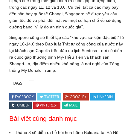
bị hạn chế trong thời gian diễn ra cuộc gặp thượng đỉnh,
trong các ngày 11, 12 và 13.6. Cụ thể, tất cả các máy bay
đến sân bay quốc tế Changi, Singapore sẽ được yêu cầu
giảm tốc độ và phải đối mặt với một số hạn chế về sử dụng
đường băng "vì lý do an ninh quốc gia”.
Singapore cũng sẽ thiết lập các "khu vực sự kiện đặc biệt" từ
ngày 10-14.6 theo Đạo luật Trật tự công cộng của nước này
tại khách sạn Capella trên đảo du lịch Sentosa - nơi sẽ diễn
ra cuộc gặp thượng đỉnh Mỹ-Triều Tiên và khách sạn
Shangri-La, địa điểm nhiều khả năng là nơi nghỉ của Tổng
thống Mỹ Donald Trump.
TAGS:
FACEBOOK
TWITTER
GOOGLE+
LINKEDIN
TUMBLR
PINTEREST
MAIL
Bài viết cùng danh mục
Tháng 3 sẽ diễn ra Lễ hội hoa hồng Bulgaria tại Hà Nội