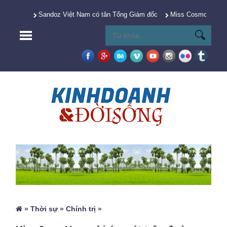
Sandoz Việt Nam có tân Tổng Giám đốc
Miss Cosmo 2025 Y
»
Thời sự
»
Chính trị
»