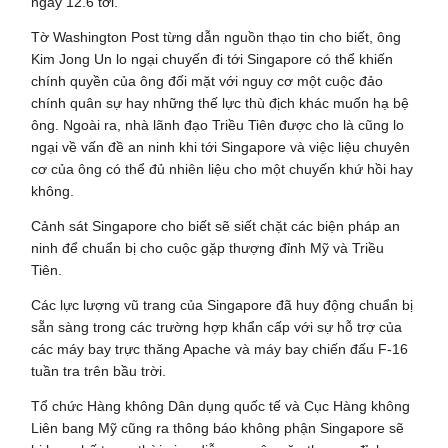
ngày 12.6 tới.
Tờ Washington Post từng dẫn nguồn thạo tin cho biết, ông
Kim Jong Un lo ngại chuyến đi tới Singapore có thể khiến
chính quyền của ông đối mặt với nguy cơ một cuộc đảo
chính quân sự hay những thế lực thù địch khác muốn hạ bệ
ông. Ngoài ra, nhà lãnh đạo Triều Tiên được cho là cũng lo
ngại về vấn đề an ninh khi tới Singapore và việc liệu chuyên
cơ của ông có thể đủ nhiên liệu cho một chuyến khứ hồi hay
không.
Cảnh sát Singapore cho biết sẽ siết chặt các biện pháp an
ninh để chuẩn bị cho cuộc gặp thượng đỉnh Mỹ và Triều
Tiên.
Các lực lượng vũ trang của Singapore đã huy động chuẩn bị
sẵn sàng trong các trường hợp khẩn cấp với sự hỗ trợ của
các máy bay trực thăng Apache và máy bay chiến đấu F-16
tuần tra trên bầu trời.
Tổ chức Hàng không Dân dụng quốc tế và Cục Hàng không
Liên bang Mỹ cũng ra thông báo không phận Singapore sẽ