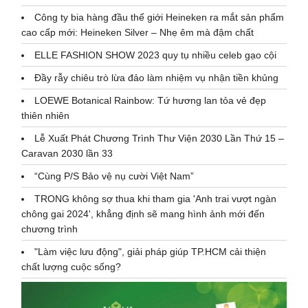
Công ty bia hàng đầu thế giới Heineken ra mắt sản phẩm
cao cấp mới: Heineken Silver – Nhẹ êm mà đậm chất
ELLE FASHION SHOW 2023 quy tụ nhiều celeb gạo cội
Đầy rẫy chiêu trò lừa đảo làm nhiệm vụ nhận tiền khủng
LOEWE Botanical Rainbow: Tứ hương lan tỏa vẻ đẹp
thiên nhiên
Lễ Xuất Phát Chương Trình Thư Viện 2030 Lần Thứ 15 –
Caravan 2030 lần 33
“Cùng P/S Bảo vệ nụ cười Việt Nam”
TRONG không sợ thua khi tham gia 'Anh trai vượt ngàn
chông gai 2024', khẳng định sẽ mang hình ảnh mới đến
chương trình
"Làm việc lưu động", giải pháp giúp TP.HCM cải thiện
chất lượng cuộc sống?