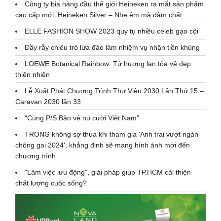
Công ty bia hàng đầu thế giới Heineken ra mắt sản phẩm
cao cấp mới: Heineken Silver – Nhẹ êm mà đậm chất
ELLE FASHION SHOW 2023 quy tụ nhiều celeb gạo cội
Đầy rẫy chiêu trò lừa đảo làm nhiệm vụ nhận tiền khủng
LOEWE Botanical Rainbow: Tứ hương lan tỏa vẻ đẹp
thiên nhiên
Lễ Xuất Phát Chương Trình Thư Viện 2030 Lần Thứ 15 –
Caravan 2030 lần 33
“Cùng P/S Bảo vệ nụ cười Việt Nam”
TRONG không sợ thua khi tham gia 'Anh trai vượt ngàn
chông gai 2024', khẳng định sẽ mang hình ảnh mới đến
chương trình
"Làm việc lưu động", giải pháp giúp TP.HCM cải thiện
chất lượng cuộc sống?