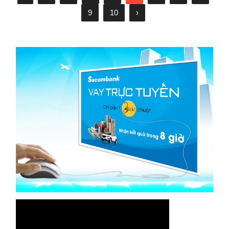
9
10
›