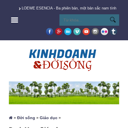
LOEWE ESENCIA - Ba phiên bản, một bản sắc nam tính vượt t
»
Đời sống
»
Giáo dục
»