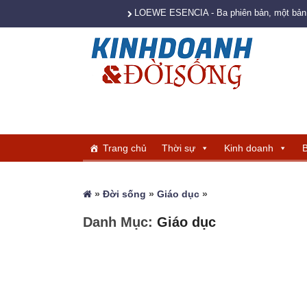
LOEWE ESENCIA - Ba phiên bản, một bản s
Trang chủ
Thời sự
Kinh doanh
B
»
Đời sống
»
Giáo dục
»
Danh Mục:
Giáo dục