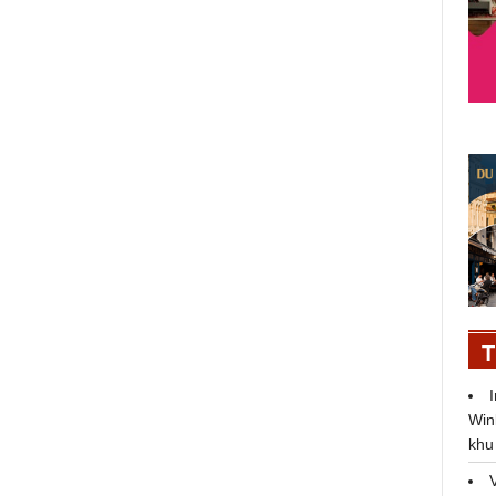
T
Win
khu