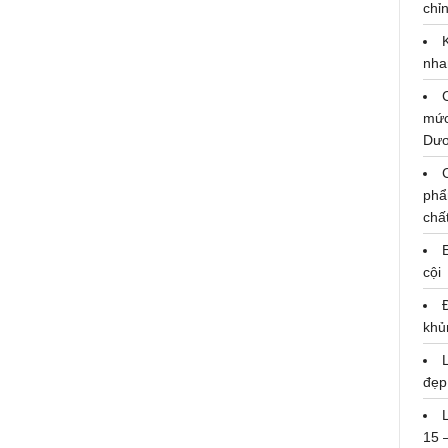
chỉn
"Làm việc lưu động", giải pháp
giúp TP.HCM cải thiện chất lượng
cuộc sống?
nha
Chủ Nhật, 26/12/2018 08:00:58 AM
mức
Dư
phẩ
chấ
cội
khủ
đẹp
15 