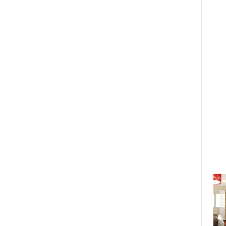
RMIT Việt Nam sẽ trao 112 suất
học bổng năm 2019, có học bổng
công nghệ cho nữ sinh
Thứ 4, 24/12/2018 08:36:15 PM