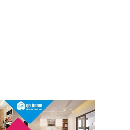
Sau vụ mỹ phẩm chứa chất
cấm, Dược Hậu Giang bị phạt
và truy thu thuế hơn 10 tỷ
đồng
Herbalife Việt Nam đồng hành
cùng VnExpress Đà Nẵng
International Marathon
Herbalife Cup 2026
InnoEx 2026 – Khi doanh
nghiệp Việt đứng trước “bước
ngoặt” chiến lược lớn nhất
thập kỷ