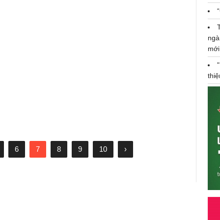
ngà
ĐH Tôn Đức Thắng vào danh sách
mới
25 cơ sở nghiên cứu hàng đầu
Đông Nam Á
thi
Thứ 4, 24/12/2018 08:36:15 PM
6
7
8
9
10
›