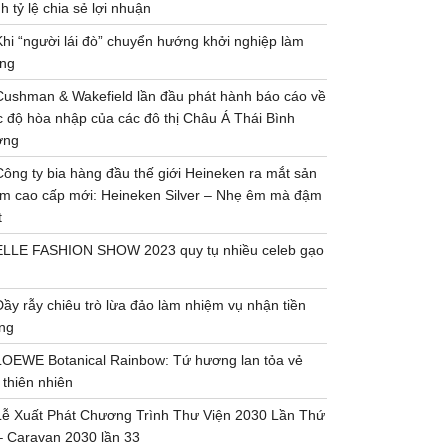
h tỷ lệ chia sẻ lợi nhuận
Khi “người lái đò” chuyển hướng khởi nghiệp làm
ng
Cushman & Wakefield lần đầu phát hành báo cáo về
 độ hòa nhập của các đô thị Châu Á Thái Bình
ơng
Công ty bia hàng đầu thế giới Heineken ra mắt sản
m cao cấp mới: Heineken Silver – Nhẹ êm mà đậm
t
ELLE FASHION SHOW 2023 quy tụ nhiều celeb gạo
Đầy rẫy chiêu trò lừa đảo làm nhiệm vụ nhận tiền
ng
LOEWE Botanical Rainbow: Tứ hương lan tỏa vẻ
 thiên nhiên
Lễ Xuất Phát Chương Trình Thư Viện 2030 Lần Thứ
– Caravan 2030 lần 33