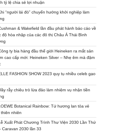
h tỷ lệ chia sẻ lợi nhuận
Khi “người lái đò” chuyển hướng khởi nghiệp làm
ng
Cushman & Wakefield lần đầu phát hành báo cáo về
 độ hòa nhập của các đô thị Châu Á Thái Bình
ơng
Công ty bia hàng đầu thế giới Heineken ra mắt sản
m cao cấp mới: Heineken Silver – Nhẹ êm mà đậm
t
ELLE FASHION SHOW 2023 quy tụ nhiều celeb gạo
Đầy rẫy chiêu trò lừa đảo làm nhiệm vụ nhận tiền
ng
LOEWE Botanical Rainbow: Tứ hương lan tỏa vẻ
 thiên nhiên
Lễ Xuất Phát Chương Trình Thư Viện 2030 Lần Thứ
– Caravan 2030 lần 33