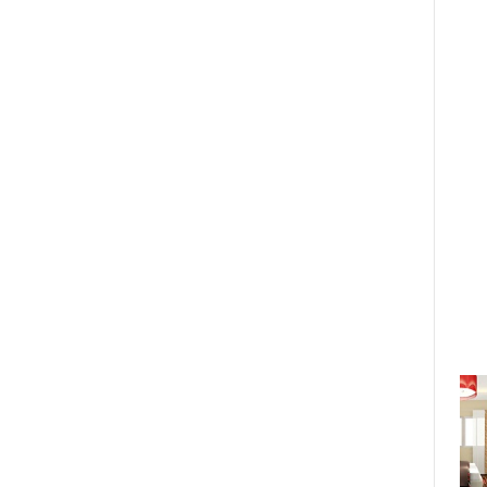
Gần 300 chuyên gia, nhà khoa
học về tham dự Hội thảo Tài chính
châu Á thường niên lần thứ 31 tại
UEH
Thứ 2, 28/12/2018 09:01:15 AM