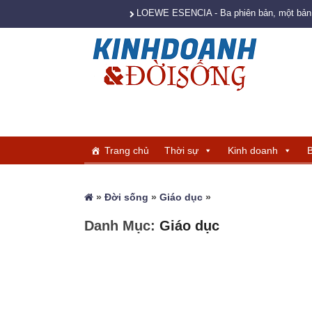
LOEWE ESENCIA - Ba phiên bản, một bản s
Trang chủ
Thời sự
Kinh doanh
B
»
Đời sống
»
Giáo dục
»
Danh Mục:
Giáo dục