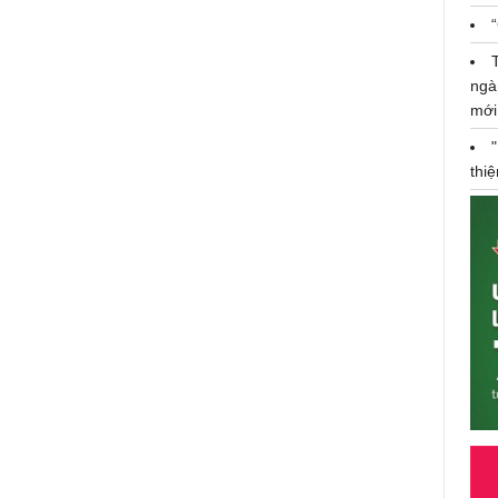
ngà
mới
thi
Microsoft vinh danh giáo viên Việt
Nam tại diễn đàn E2
Thứ 2, 28/07/2018 09:01:15 AM