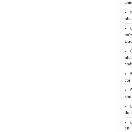
chỉn
nha
mức
Dư
phẩ
chấ
cội
RMIT được vinh danh “Đại học có
nhiều đội đạt giải thưởng nhất” tại
khủ
Vietnam Young Lions 2019
đẹp
Thứ 2, 28/07/2018 09:01:15 AM
15 