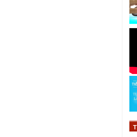
p
Vén màn “hậu trường” ngành quản
g
trị nhân lực
T