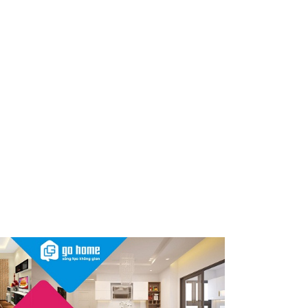
Sau vụ mỹ phẩm chứa chất
cấm, Dược Hậu Giang bị phạt
và truy thu thuế hơn 10 tỷ
đồng
Herbalife Việt Nam đồng hành
cùng VnExpress Đà Nẵng
International Marathon
Herbalife Cup 2026
InnoEx 2026 – Khi doanh
nghiệp Việt đứng trước “bước
ngoặt” chiến lược lớn nhất
thập kỷ