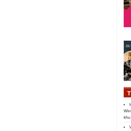
RMIT Việt Nam được chọn đăng
cai tổ chức Hội thảo Quốc tế Vận
tải biển và Logistics
T
Win
khu