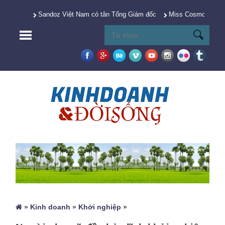
Sandoz Việt Nam có tân Tổng Giám đốc
Miss Cosmo 2025 Y
»
Kinh doanh
»
Khởi nghiệp
»