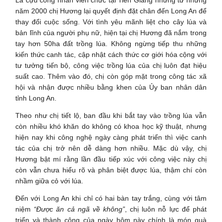
Là cựu công nhân viên chức tại Tiền Giang nhưng từ những
năm 2000 chị Hương lại quyết định đặt chân đến Long An để
thay đổi cuộc sống. Với tình yêu mãnh liệt cho cây lúa và
bản lĩnh của người phụ nữ, hiện tại chị Hương đã nắm trong
tay hơn 50ha đất trồng lúa. Không ngừng tiếp thu những
kiến thức canh tác, cập nhật cách thức cơ giới hóa cộng với
tư tưởng tiến bộ, công việc trồng lúa của chị luôn đạt hiệu
suất cao. Thêm vào đó, chị còn góp mặt trong công tác xã
hội và nhận được nhiều bằng khen của Ủy ban nhân dân
tỉnh Long An.
Theo như chị tiết lộ, ban đầu khi bắt tay vào trồng lúa vẫn
còn nhiều khó khăn do không có khoa học kỹ thuật, nhưng
hiện nay khi công nghệ ngày càng phát triển thì việc canh
tác của chị trở nên dễ dàng hơn nhiều. Mặc dù vậy, chị
Hương bật mí rằng lần đầu tiếp xúc với công việc này chị
còn vẫn chưa hiểu rõ và phân biệt được lúa, thậm chí còn
nhầm giữa cỏ với lúa.
Đến với Long An khi chỉ có hai bàn tay trắng, cùng với tâm
niệm
“Được ăn cả ngã về không”
, chị luôn nỗ lực để phát
triển và thành công của ngày hôm này chính là món quà