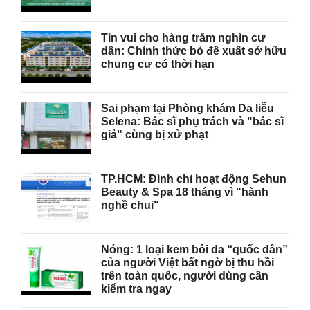
Tin vui cho hàng trăm nghìn cư
dân: Chính thức bỏ đề xuất sở hữu
chung cư có thời hạn
Sai phạm tại Phòng khám Da liễu
Selena: Bác sĩ phụ trách và "bác sĩ
giả" cùng bị xử phạt
TP.HCM: Đình chỉ hoạt động Sehun
Beauty & Spa 18 tháng vì "hành
nghề chui"
Nóng: 1 loại kem bôi da “quốc dân”
của người Việt bất ngờ bị thu hồi
trên toàn quốc, người dùng cần
kiểm tra ngay