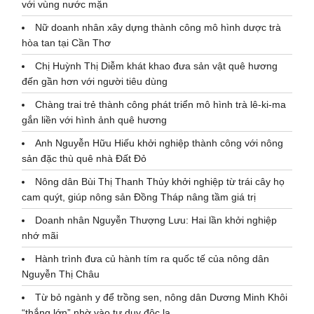
với vùng nước mặn
Nữ doanh nhân xây dựng thành công mô hình dược trà
hòa tan tại Cần Thơ
Chị Huỳnh Thị Diễm khát khao đưa sản vật quê hương
đến gần hơn với người tiêu dùng
Chàng trai trẻ thành công phát triển mô hình trà lê-ki-ma
gắn liền với hình ảnh quê hương
Anh Nguyễn Hữu Hiếu khởi nghiệp thành công với nông
sản đặc thù quê nhà Đất Đỏ
Nông dân Bùi Thị Thanh Thủy khởi nghiệp từ trái cây họ
cam quýt, giúp nông sản Đồng Tháp nâng tầm giá trị
Doanh nhân Nguyễn Thượng Lưu: Hai lần khởi nghiệp
nhớ mãi
Hành trình đưa củ hành tím ra quốc tế của nông dân
Nguyễn Thị Châu
Từ bỏ ngành y để trồng sen, nông dân Dương Minh Khôi
“thắng lớn” nhờ vào tư duy độc lạ