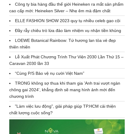
Công ty bia hàng đầu thế giới Heineken ra mắt sản phẩm
cao cấp mới: Heineken Silver – Nhẹ êm mà đậm chất
ELLE FASHION SHOW 2023 quy tụ nhiều celeb gạo cội
Đầy rẫy chiêu trò lừa đảo làm nhiệm vụ nhận tiền khủng
LOEWE Botanical Rainbow: Tứ hương lan tỏa vẻ đẹp
thiên nhiên
Lễ Xuất Phát Chương Trình Thư Viện 2030 Lần Thứ 15 –
Caravan 2030 lần 33
“Cùng P/S Bảo vệ nụ cười Việt Nam”
TRONG không sợ thua khi tham gia 'Anh trai vượt ngàn
chông gai 2024', khẳng định sẽ mang hình ảnh mới đến
chương trình
"Làm việc lưu động", giải pháp giúp TP.HCM cải thiện
chất lượng cuộc sống?