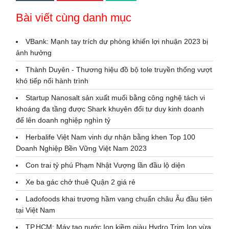
Bài viết cùng danh mục
VBank: Mạnh tay trích dự phòng khiến lợi nhuận 2023 bị
ảnh hưởng
Thành Duyên - Thương hiệu đồ bộ tole truyền thống vượt
khó tiếp nối hành trình
Startup Nanosalt sản xuất muối bằng công nghệ tách vi
khoáng đa tầng được Shark khuyên đổi tư duy kinh doanh
để lên doanh nghiệp nghìn tỷ
Herbalife Việt Nam vinh dự nhận bằng khen Top 100
Doanh Nghiệp Bền Vững Việt Nam 2023
Con trai tỷ phú Phạm Nhật Vượng lần đầu lộ diện
Xe ba gác chở thuê Quận 2 giá rẻ
Ladofoods khai trương hầm vang chuẩn châu Âu đầu tiên
tại Việt Nam
TP.HCM: Máy tạo nước Ion kiềm giàu Hydro Trim Ion vừa