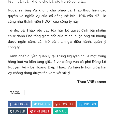
liệu, ngăn cản không cho bà vào trụ sở công ty...
Ngoài ra, ông Vũ không cho phép bà Thảo thực hiện các
quyền và nghĩa vụ của cổ đông sở hữu 10% vốn điều lệ
cũng như thành viên HĐQT của công ty này.
Từ đó, bà Thảo yêu cầu tòa hủy bỏ quyết định bãi nhiệm
chức danh Phó tổng giám đốc của mình, buộc ông Vũ không
được ngăn cấm, cản trở bà tham gia điều hành, quản lý
công ty...
Tranh chấp quyền quản lý tại Trung Nguyên chỉ là một trong
hàng loạt vụ kiện tụng giữa 2 vợ chồng vua cà phê Đặng Lê
Nguyên Vũ - Lê Hoàng Diệp Thảo. Vụ kiện ly hôn giữa hai
vợ chồng đang được tòa xem xét xử lý.
Theo VNExpress
TAGS:
FACEBOOK
TWITTER
GOOGLE+
LINKEDIN
TUMBLR
PINTEREST
MAIL