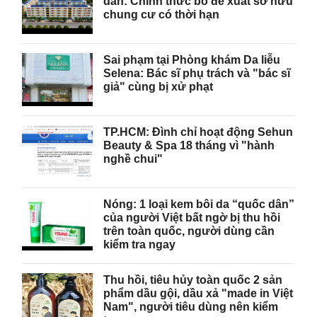
dân: Chính thức bỏ đề xuất sở hữu
chung cư có thời hạn
Sai phạm tại Phòng khám Da liễu
Selena: Bác sĩ phụ trách và "bác sĩ
giả" cùng bị xử phạt
TP.HCM: Đình chỉ hoạt động Sehun
Beauty & Spa 18 tháng vì "hành
nghề chui"
Nóng: 1 loại kem bôi da “quốc dân”
của người Việt bất ngờ bị thu hồi
trên toàn quốc, người dùng cần
kiểm tra ngay
Thu hồi, tiêu hủy toàn quốc 2 sản
phẩm dầu gội, dầu xả "made in Việt
Nam", người tiêu dùng nên kiểm