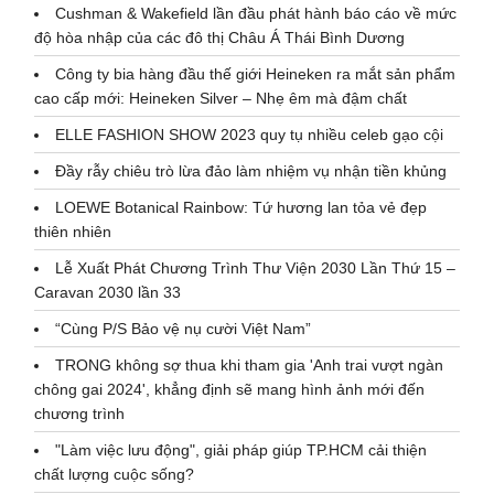
Cushman & Wakefield lần đầu phát hành báo cáo về mức
độ hòa nhập của các đô thị Châu Á Thái Bình Dương
Công ty bia hàng đầu thế giới Heineken ra mắt sản phẩm
cao cấp mới: Heineken Silver – Nhẹ êm mà đậm chất
ELLE FASHION SHOW 2023 quy tụ nhiều celeb gạo cội
Đầy rẫy chiêu trò lừa đảo làm nhiệm vụ nhận tiền khủng
LOEWE Botanical Rainbow: Tứ hương lan tỏa vẻ đẹp
thiên nhiên
Lễ Xuất Phát Chương Trình Thư Viện 2030 Lần Thứ 15 –
Caravan 2030 lần 33
“Cùng P/S Bảo vệ nụ cười Việt Nam”
TRONG không sợ thua khi tham gia 'Anh trai vượt ngàn
chông gai 2024', khẳng định sẽ mang hình ảnh mới đến
chương trình
"Làm việc lưu động", giải pháp giúp TP.HCM cải thiện
chất lượng cuộc sống?