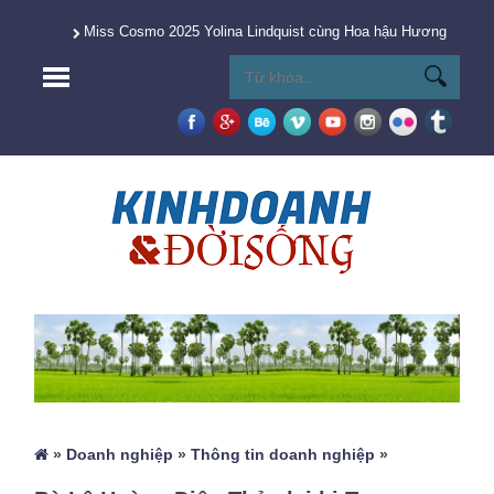
Miss Cosmo 2025 Yolina Lindquist cùng Hoa hậu Hương Giang 
»
Doanh nghiệp
»
Thông tin doanh nghiệp
»