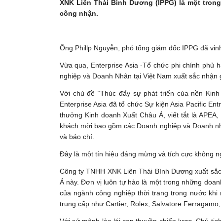
XNK Liên Thái Bình Dương (IPPG) là một tron
công nhận.
Ông Phillp Nguyễn, phó tổng giám đốc IPPG đã vinh
Vừa qua, Enterprise Asia -Tổ chức phi chính phủ
nghiệp và Doanh Nhân tại Việt Nam xuất sắc nhận 
Với chủ đề “Thúc đẩy sự phát triển của nền Kinh
Enterprise Asia đã tổ chức Sự kiện Asia Pacific En
thưởng Kinh doanh Xuất Châu Á, viết tắt là APEA
khách mời bao gồm các Doanh nghiệp và Doanh nhân
và báo chí.
Đây là một tín hiệu đáng mừng và tích cực không n
Công ty TNHH XNK Liên Thái Bình Dương xuất sắc 
Á này. Đơn vị luôn tự hào là một trong những doan
của ngành công nghiệp thời trang trong nước khi
trung cấp như Cartier, Rolex, Salvatore Ferragamo
Với sứ mệnh lèo lái con thuyền chiến lược, Chủ t