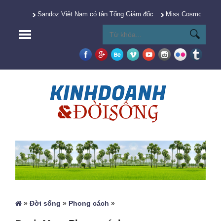
Sandoz Việt Nam có tân Tổng Giám đốc
Miss Cosmo 2025 Y
»
Đời sống
»
Phong cách
»