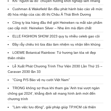
Khi “người lái đò” chuyển hướng khởi nghiệp làm nhang
Cushman & Wakefield lần đầu phát hành báo cáo về mức
độ hòa nhập của các đô thị Châu Á Thái Bình Dương
Công ty bia hàng đầu thế giới Heineken ra mắt sản phẩm
cao cấp mới: Heineken Silver – Nhẹ êm mà đậm chất
ELLE FASHION SHOW 2023 quy tụ nhiều celeb gạo cội
Đầy rẫy chiêu trò lừa đảo làm nhiệm vụ nhận tiền khủng
LOEWE Botanical Rainbow: Tứ hương lan tỏa vẻ đẹp
thiên nhiên
Lễ Xuất Phát Chương Trình Thư Viện 2030 Lần Thứ 15 –
Caravan 2030 lần 33
“Cùng P/S Bảo vệ nụ cười Việt Nam”
TRONG không sợ thua khi tham gia 'Anh trai vượt ngàn
chông gai 2024', khẳng định sẽ mang hình ảnh mới đến
chương trình
"Làm việc lưu động", giải pháp giúp TP.HCM cải thiện