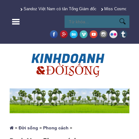
Sandoz Việt Nam có tân Tổng Giám đốc
Miss Cosmo 2025 Y
»
Đời sống
»
Phong cách
»