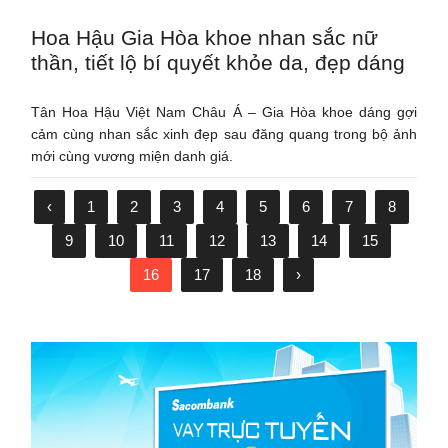
Hoa Hậu Gia Hòa khoe nhan sắc nữ
thần, tiết lộ bí quyết khỏe da, đẹp dáng
Tân Hoa Hậu Việt Nam Châu Á – Gia Hòa khoe dáng gợi
cảm cùng nhan sắc xinh đẹp sau đăng quang trong bộ ảnh
mới cùng vương miện danh giá.
‹
1
2
3
4
5
6
7
8
9
10
11
12
13
14
15
16
17
18
›