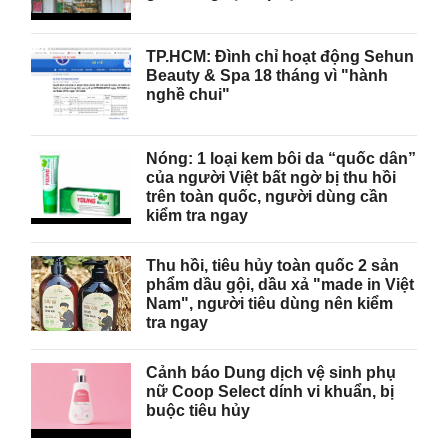
TP.HCM: Đình chỉ hoạt động Sehun
Beauty & Spa 18 tháng vì "hành
nghề chui"
Nóng: 1 loại kem bôi da “quốc dân”
của người Việt bất ngờ bị thu hồi
trên toàn quốc, người dùng cần
kiểm tra ngay
Thu hồi, tiêu hủy toàn quốc 2 sản
phẩm dầu gội, dầu xả "made in Việt
Nam", người tiêu dùng nên kiểm
tra ngay
Cảnh báo Dung dịch vệ sinh phụ
nữ Coop Select dính vi khuẩn, bị
buộc tiêu hủy