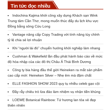
Tin tức đọc nhiều
Indochina Kajima khởi công xây dựng Khách sạn Wink
Trung tâm Cần Thơ, mong muốn thúc đẩy du lịch khu vực
Đồng bằng sông Cửu Long
Vantage nâng cấp Copy Trading với tính năng tùy chỉnh
tỷ lệ chia sẻ lợi nhuận
Khi “người lái đò” chuyển hướng khởi nghiệp làm nhang
Cushman & Wakefield lần đầu phát hành báo cáo về mức
độ hòa nhập của các đô thị Châu Á Thái Bình Dương
Công ty bia hàng đầu thế giới Heineken ra mắt sản phẩm
cao cấp mới: Heineken Silver – Nhẹ êm mà đậm chất
ELLE FASHION SHOW 2023 quy tụ nhiều celeb gạo cội
Đầy rẫy chiêu trò lừa đảo làm nhiệm vụ nhận tiền khủng
LOEWE Botanical Rainbow: Tứ hương lan tỏa vẻ đẹp
thiên nhiên