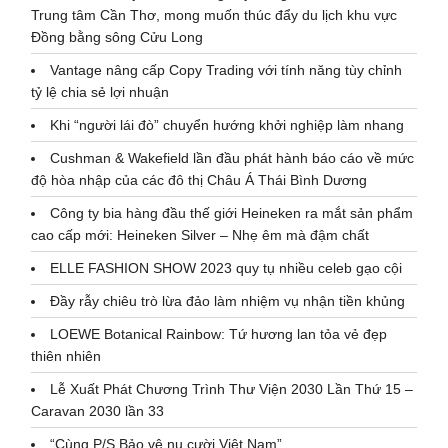
Trung tâm Cần Thơ, mong muốn thúc đẩy du lịch khu vực
Đồng bằng sông Cửu Long
Vantage nâng cấp Copy Trading với tính năng tùy chỉnh
tỷ lệ chia sẻ lợi nhuận
Khi “người lái đò” chuyển hướng khởi nghiệp làm nhang
Cushman & Wakefield lần đầu phát hành báo cáo về mức
độ hòa nhập của các đô thị Châu Á Thái Bình Dương
Công ty bia hàng đầu thế giới Heineken ra mắt sản phẩm
cao cấp mới: Heineken Silver – Nhẹ êm mà đậm chất
ELLE FASHION SHOW 2023 quy tụ nhiều celeb gạo cội
Đầy rẫy chiêu trò lừa đảo làm nhiệm vụ nhận tiền khủng
LOEWE Botanical Rainbow: Tứ hương lan tỏa vẻ đẹp
thiên nhiên
Lễ Xuất Phát Chương Trình Thư Viện 2030 Lần Thứ 15 –
Caravan 2030 lần 33
“Cùng P/S Bảo vệ nụ cười Việt Nam”