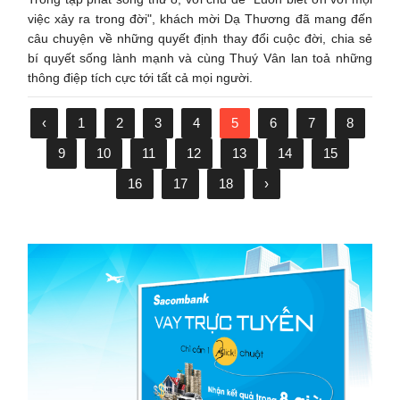
việc xảy ra trong đời", khách mời Dạ Thương đã mang đến
câu chuyện về những quyết định thay đổi cuộc đời, chia sẻ
bí quyết sống lành mạnh và cùng Thuý Vân lan toả những
thông điệp tích cực tới tất cả mọi người.
‹
1
2
3
4
5
6
7
8
9
10
11
12
13
14
15
16
17
18
›