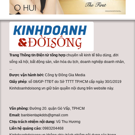
Trang Thông tin Điện tử tổng hợp
chuyên về kinh tế tiêu dùng, đời
sống xã hội, bất động sản, văn hóa du lịch, doanh nghiệp doanh nhân,
...
Được vận hành bởi:
Công ty Đông Gia Media
Giấy phép
: số 08/GP-TTĐT do Sở TTTT TP.HCM cấp ngày 30/1/2019
Kinhdoanhdoisong.vn giữ bản quyền nội dung trên website này.
Văn phòng:
Đường 20. quận Gò Vấp, TPHCM
Email:
banbientapkdds@gmail.com
Chịu trách nhiệm nội dung:
Vũ Thu Hương
Liên hệ quảng cáo:
0983204468
Kinhdoanhdoisong.vn không chịu trách nhiệm nội dung các trang