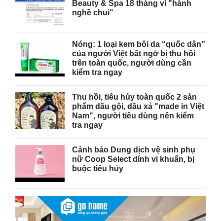
Beauty & Spa 18 tháng vì "hành
nghề chui"
Nóng: 1 loại kem bôi da “quốc dân”
của người Việt bất ngờ bị thu hồi
trên toàn quốc, người dùng cần
kiểm tra ngay
Thu hồi, tiêu hủy toàn quốc 2 sản
phẩm dầu gội, dầu xả "made in Việt
Nam", người tiêu dùng nên kiểm
tra ngay
Cảnh báo Dung dịch vệ sinh phụ
nữ Coop Select dính vi khuẩn, bị
buộc tiêu hủy