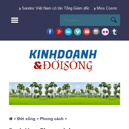
Sandoz Việt Nam có tân Tổng Giám đốc
Miss Cosmo 2025 Y
»
Đời sống
»
Phong cách
»