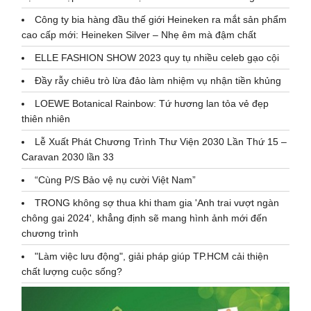
Công ty bia hàng đầu thế giới Heineken ra mắt sản phẩm
cao cấp mới: Heineken Silver – Nhẹ êm mà đậm chất
ELLE FASHION SHOW 2023 quy tụ nhiều celeb gạo cội
Đầy rẫy chiêu trò lừa đảo làm nhiệm vụ nhận tiền khủng
LOEWE Botanical Rainbow: Tứ hương lan tỏa vẻ đẹp
thiên nhiên
Lễ Xuất Phát Chương Trình Thư Viện 2030 Lần Thứ 15 –
Caravan 2030 lần 33
“Cùng P/S Bảo vệ nụ cười Việt Nam”
TRONG không sợ thua khi tham gia 'Anh trai vượt ngàn
chông gai 2024', khẳng định sẽ mang hình ảnh mới đến
chương trình
"Làm việc lưu động", giải pháp giúp TP.HCM cải thiện
chất lượng cuộc sống?