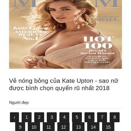
Vẻ nóng bỏng của Kate Upton - sao nữ
được bình chọn quyến rũ nhất 2018
Người đẹp
‹
1
2
3
4
5
6
7
8
9
10
11
12
13
14
15