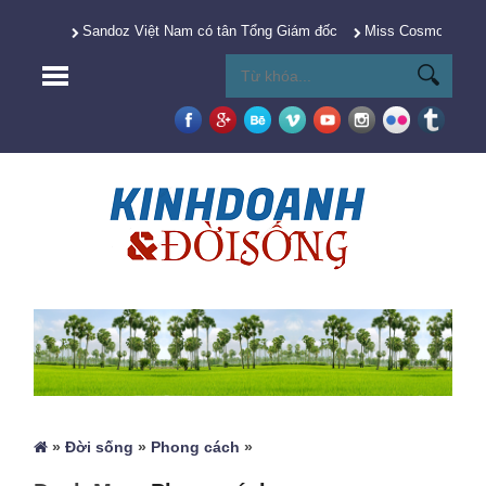
Sandoz Việt Nam có tân Tổng Giám đốc
Miss Cosmo 2025 Y
»
Đời sống
»
Phong cách
»