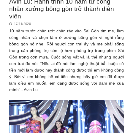
Avin Lu: Hành trình 10 năm từ công
nhân xưởng bông gòn trở thành diễn
viên
17/11/2020
10 năm trước chân ướt chân ráo vào Sài Gòn tìm mẹ, làm
công nhân và chọn làm ở xưởng bông gòn vì nghĩ rằng
bông gòn nó nhẹ. Rồi người con trai ấy và mẹ phải sống
trong căn phòng trọ còn tệ hơn phòng trọ trong phim Sài
Gòn trong cơn mưa. Cuộc sống vất vả là thế nhưng người
con trai đó nói: “Nếu ai đó nói làm nghệ thuật bắt buộc có
tiền mới làm được hay thành công được thì em không đồng
ý. Bởi vì em không hề có tiền nhưng bây giờ em đã được
làm điều em muốn, em đang được sống với đam mê của
mình” - Avin Lu.