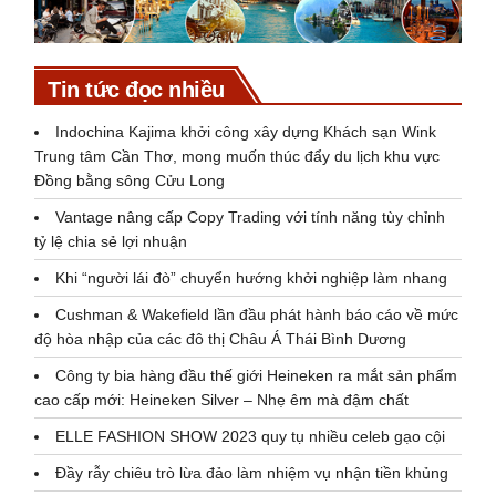
Tin tức đọc nhiều
Indochina Kajima khởi công xây dựng Khách sạn Wink
Trung tâm Cần Thơ, mong muốn thúc đẩy du lịch khu vực
Đồng bằng sông Cửu Long
Vantage nâng cấp Copy Trading với tính năng tùy chỉnh
tỷ lệ chia sẻ lợi nhuận
Khi “người lái đò” chuyển hướng khởi nghiệp làm nhang
Cushman & Wakefield lần đầu phát hành báo cáo về mức
độ hòa nhập của các đô thị Châu Á Thái Bình Dương
Công ty bia hàng đầu thế giới Heineken ra mắt sản phẩm
cao cấp mới: Heineken Silver – Nhẹ êm mà đậm chất
ELLE FASHION SHOW 2023 quy tụ nhiều celeb gạo cội
Đầy rẫy chiêu trò lừa đảo làm nhiệm vụ nhận tiền khủng