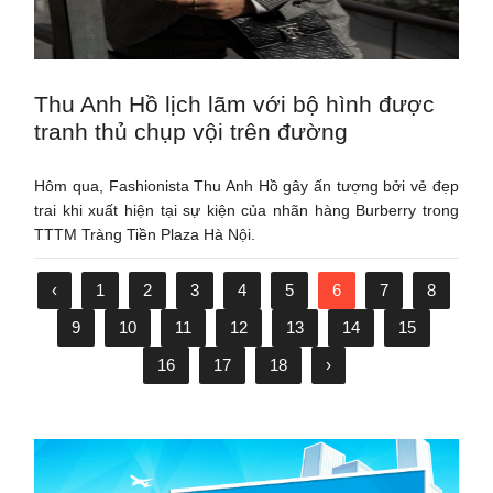
Thu Anh Hồ lịch lãm với bộ hình được
tranh thủ chụp vội trên đường
Hôm qua, Fashionista Thu Anh Hồ gây ấn tượng bởi vẻ đẹp
trai khi xuất hiện tại sự kiện của nhãn hàng Burberry trong
TTTM Tràng Tiền Plaza Hà Nội.
‹
1
2
3
4
5
6
7
8
9
10
11
12
13
14
15
16
17
18
›