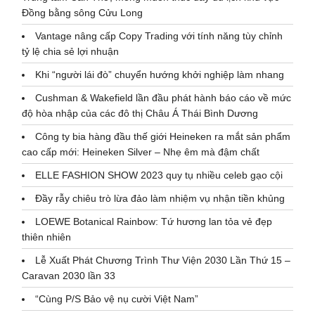
Đồng bằng sông Cửu Long
Vantage nâng cấp Copy Trading với tính năng tùy chỉnh
tỷ lệ chia sẻ lợi nhuận
Khi “người lái đò” chuyển hướng khởi nghiệp làm nhang
Cushman & Wakefield lần đầu phát hành báo cáo về mức
độ hòa nhập của các đô thị Châu Á Thái Bình Dương
Công ty bia hàng đầu thế giới Heineken ra mắt sản phẩm
cao cấp mới: Heineken Silver – Nhẹ êm mà đậm chất
ELLE FASHION SHOW 2023 quy tụ nhiều celeb gạo cội
Đầy rẫy chiêu trò lừa đảo làm nhiệm vụ nhận tiền khủng
LOEWE Botanical Rainbow: Tứ hương lan tỏa vẻ đẹp
thiên nhiên
Lễ Xuất Phát Chương Trình Thư Viện 2030 Lần Thứ 15 –
Caravan 2030 lần 33
“Cùng P/S Bảo vệ nụ cười Việt Nam”