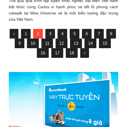
Trải qua quá trình tập luyện khắc nghiệt, đại diện Việt Nam
bật khóc cùng Carlos vì hạnh phúc và tiết lộ phong cách
catwalk tại Miss Universe sẽ là một biểu tượng đặc trưng
của Việt Nam.
‹
1
2
3
4
5
6
7
8
9
10
11
12
13
14
15
16
17
18
›