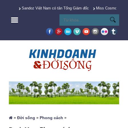
Sandoz Việt Nam có tân Tổng Giám đốc
Miss Cosmo 2025 Y
»
Đời sống
»
Phong cách
»