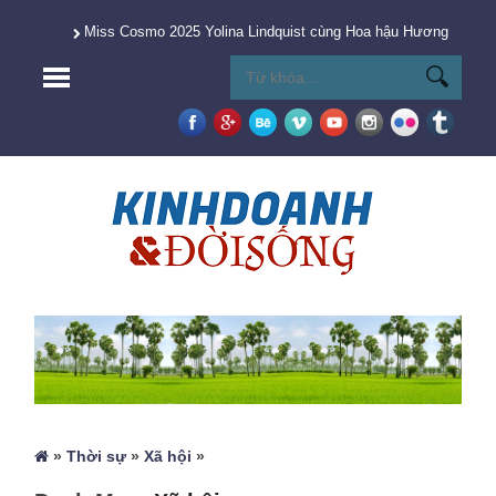
Miss Cosmo 2025 Yolina Lindquist cùng Hoa hậu Hương Giang 
»
Thời sự
»
Xã hội
»