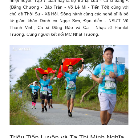
nhiệt huyết. Tập 7 tuần này là sự trở lại của 4 ca sĩ bảng A
(Bằng Chương - Bảo Trân - Võ Lê Mi - Tiến Tới) cũng với
chủ đề Thời Sự - Xã Hội. Đồng hành cùng các nghệ sĩ là bộ
tứ giám khảo Danh ca Ngọc Sơn, Đạo diễn - NSƯT Vũ
Thành Vinh, Ca sĩ Đông Đào và Ca - Nhạc sĩ Hamlet
Trương. Cùng người kết nối MC Nhật Trường.
Triệu Tiến Luyện và Tạ Thị Minh Nghĩa