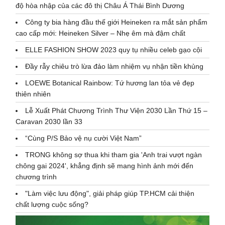
độ hòa nhập của các đô thị Châu Á Thái Bình Dương
Công ty bia hàng đầu thế giới Heineken ra mắt sản phẩm
cao cấp mới: Heineken Silver – Nhẹ êm mà đậm chất
ELLE FASHION SHOW 2023 quy tụ nhiều celeb gạo cội
Đầy rẫy chiêu trò lừa đảo làm nhiệm vụ nhận tiền khủng
LOEWE Botanical Rainbow: Tứ hương lan tỏa vẻ đẹp
thiên nhiên
Lễ Xuất Phát Chương Trình Thư Viện 2030 Lần Thứ 15 –
Caravan 2030 lần 33
“Cùng P/S Bảo vệ nụ cười Việt Nam”
TRONG không sợ thua khi tham gia 'Anh trai vượt ngàn
chông gai 2024', khẳng định sẽ mang hình ảnh mới đến
chương trình
"Làm việc lưu động", giải pháp giúp TP.HCM cải thiện
chất lượng cuộc sống?