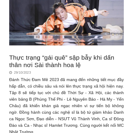
Thực trạng “gái quê” sập bẫy khi dấn
thân nơi Sài thành hoa lệ
29/10/2023
Đánh Thức Đam Mê 2023 đã mang đến những tiết mục đầy
hấp dẫn, có chiều sâu và nói lên thực trạng xã hội hiện nay.
Tập 8 sẽ tiếp tục với chủ đề Thời Sự - Xã Hội, các thành
viên bảng B (Phùng Thế Phi - Lê Nguyên Bảo - Hà My - Yến
Châu) đã khiến khán giả ngạc nhiên vì sự tiến bộ không
ngờ. Đồng hành cùng các nghệ sĩ là bộ tứ giám khảo Danh
ca Ngọc Sơn, Đạo diễn - NSƯT Vũ Thành Vinh, Ca sĩ Đông
Đào và Ca - Nhạc sĩ Hamlet Trương. Cùng người kết nối MC
Nhật Trường.