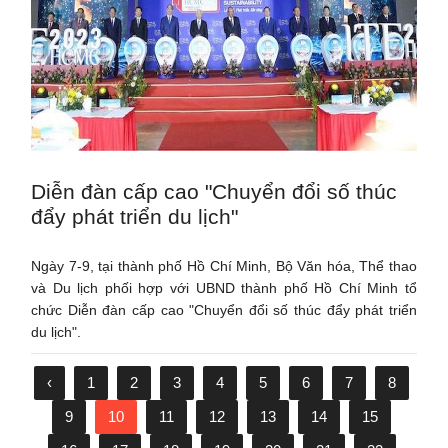
Diễn đàn cấp cao "Chuyển đổi số thúc
đẩy phát triển du lịch"
Ngày 7-9, tại thành phố Hồ Chí Minh, Bộ Văn hóa, Thể thao
và Du lịch phối hợp với UBND thành phố Hồ Chí Minh tổ
chức Diễn đàn cấp cao "Chuyển đổi số thúc đẩy phát triển
du lịch".
‹
1
2
3
4
5
6
7
8
9
10
11
12
13
14
15