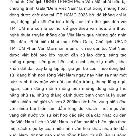
lữ hành. Chủ tịch UBND TP.HCM Phan Văn Mãi phát biểu tại
chương trình Gala “Đêm Việt Nam” là một trong những hoạt
động được chờ đón tại ITE HCMC 2023 bởi đó không chỉ là
hoạt động gắn kết đại biểu khắp nơi trên thế giới đến với
TP.HCM mà còn là cơ hội để giới thiệu văn hóa, ẩm thực,
nghệ thuật truyền thống của Việt Nam qua những góc nhìn
độc đáo. Phát biểu khai mạc Đêm Gala, Chủ tịch UBND
TP.HCM Phan Văn Mãi nhấn mạnh, lịch sử dân tộc Việt Nam
được viết bởi bao lớp người cần cù lao động, sáng tạo
không ngừng, kiên gan, bền chí, chinh phục tự nhiên, khai
khẩn đất đai, xây làng lập ấp, giữ gìn bờ cõi. Theo dòng lịch
sử, dáng hình non sông Việt Nam ngày nay hiện ra như một
bức tranh thủy mặc với núi cao điệp trùng, thung lũng ngút
ngàn, cánh đồng mênh mông bên những dòng sông trĩu
nặng phù sa, những thắng cảnh được bình chọn là kỳ quan
thiên nhiên thế giới và hơn 3.200km bờ biển, vùng biển đảo
với nhiều bãi biển làm đắm lòng du khách. Tiết mục Âm
vang đất nước với sự kết hợp đặc sắc của các nhạc cụ dân
tộc Việt Nam Lịch sử Việt Nam in đậm sự tiếp biến, giao thoa
một cách diệu kỳ của nhiều nền văn hoá khác nhau từ Bắc
xuôi Nam, từ non cao xuống đồng bằng, từ đất liền ra sông