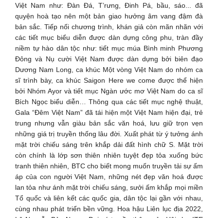
Việt Nam như: Đàn Đá, T’rưng, Đinh Pá, bầu, sáo... đã
quyện hoà tạo nên một bản giao hưởng âm vang đậm đà
bản sắc. Tiếp nối chương trình, khán giả còn mãn nhãn với
các tiết mục biểu diễn được dàn dựng công phu, tràn đầy
niềm tự hào dân tộc như: tiết mục múa Bình minh Phương
Đông và Nụ cười Việt Nam được dàn dựng bởi biên đạo
Dương Nam Long, ca khúc Một vòng Việt Nam do nhóm ca
sĩ trình bày, ca khúc Saigon Here we come được thể hiện
bởi Nhóm Ayor và tiết mục Ngàn ước mơ Việt Nam do ca sĩ
Bích Ngọc biểu diễn… Thông qua các tiết mục nghệ thuật,
Gala “Đêm Việt Nam” đã tái hiện một Việt Nam hiện đại, trẻ
trung nhưng vẫn giàu bản sắc văn hoá, lưu giữ trọn vẹn
những giá trị truyền thống lâu đời. Xuất phát từ ý tưởng ánh
mặt trời chiếu sáng trên khắp dải đất hình chữ S. Mặt trời
còn chính là lớp sơn thiên nhiên tuyệt đẹp tỏa xuống bức
tranh thiên nhiên, BTC cho biết mong muốn truyền tải sự ấm
áp của con người Việt Nam, những nét đẹp văn hoá được
lan tỏa như ánh mặt trời chiếu sáng, sưởi ấm khắp mọi miền
Tổ quốc và liên kết các quốc gia, dân tộc lại gần với nhau,
cùng nhau phát triển bền vững. Hoa hậu Liên lục địa 2022,