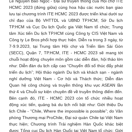
Lê Nguyễn Bảo Ngọc - Đại sứ truyền thông của Hội chợ ITE
HCMC 2023 (đứng giữa) cùng hoa hậu các nước bạn giao
lưu tại chương trình ITE HCMC 2023 được triển khai dưới sự
chỉ đạo của Bộ VHTTDL và UBND TP.HCM; Sở Du lịch
TP.HCM và Cục Du lịch Quốc gia Việt Nam tổ chức; Trung
tâm Xúc tiến Du lịch TP.HCM cùng Công ty CIS Việt Nam và
Công ty Le Bros phối hợp thực hiện. Diễn ra trong 3 ngày, từ
7-9.9.2023, tại Trung tâm Hội chợ và Triển lãm Sài Gòn
(SECC), Quận 7, TP.HCM, ITE - HCMC 2023 sẽ mang tới
chuỗi hoạt động chuyên môn gồm các diễn đàn, hội thảo lớn
như: Diễn đàn du lịch cấp cao “Chuyển đổi số thúc đẩy phát
triển du lịch”; Hội thảo ngành Du lịch và khách sạn - ngành
nghỉ dưỡng Việt Nam - Cơ hội và Thách thức; Diễn đàn
Quan hệ công chúng và truyền thông khu vực ASEAN lần
thứ 4 và Chuỗi sự kiện chuyên đề về truyền thông điểm đến.
Bên cạnh đó, ITE - HCMC 2023 còn tổ chức nhiều hoạt
động xúc tiến, quảng bá du lịch nổi bật như: Giới thiệu Du
lịch Chile - “Chile, Where the impossible is possible”; do Văn
phòng Thương mại ProChile, Đại sứ quán Chile tại Việt Nam
thực hiện; Chương trình Trải nghiệm Hàn Quốc khác biệt
được Tổng cục Du lịch Hàn Quốc tại Việt Nam tổ chức; Giới