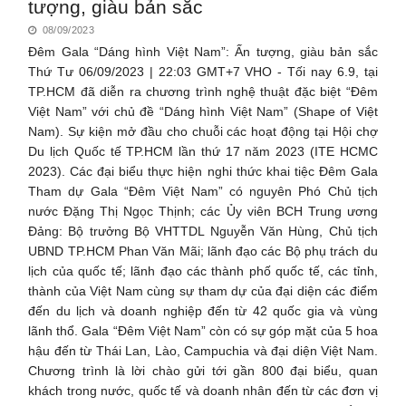
tượng, giàu bản sắc
08/09/2023
Đêm Gala “Dáng hình Việt Nam”: Ấn tượng, giàu bản sắc
Thứ Tư 06/09/2023 | 22:03 GMT+7 VHO - Tối nay 6.9, tại
TP.HCM đã diễn ra chương trình nghệ thuật đặc biệt “Đêm
Việt Nam” với chủ đề “Dáng hình Việt Nam” (Shape of Việt
Nam). Sự kiện mở đầu cho chuỗi các hoạt động tại Hội chợ
Du lịch Quốc tế TP.HCM lần thứ 17 năm 2023 (ITE HCMC
2023). Các đại biểu thực hiện nghi thức khai tiệc Đêm Gala
Tham dự Gala “Đêm Việt Nam” có nguyên Phó Chủ tịch
nước Đặng Thị Ngọc Thịnh; các Ủy viên BCH Trung ương
Đảng: Bộ trưởng Bộ VHTTDL Nguyễn Văn Hùng, Chủ tịch
UBND TP.HCM Phan Văn Mãi; lãnh đạo các Bộ phụ trách du
lịch của quốc tế; lãnh đạo các thành phố quốc tế, các tỉnh,
thành của Việt Nam cùng sự tham dự của đại diện các điểm
đến du lịch và doanh nghiệp đến từ 42 quốc gia và vùng
lãnh thổ. Gala “Đêm Việt Nam” còn có sự góp mặt của 5 hoa
hậu đến từ Thái Lan, Lào, Campuchia và đại diện Việt Nam.
Chương trình là lời chào gửi tới gần 800 đại biểu, quan
khách trong nước, quốc tế và doanh nhân đến từ các đơn vị