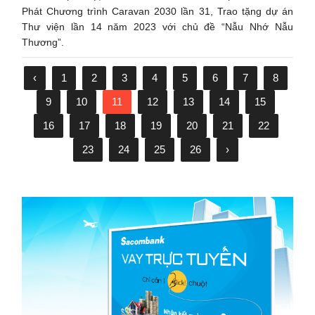
Phát Chương trình Caravan 2030 lần 31, Trao tặng dự án
Thư viện lần 14 năm 2023 với chủ đề “Nẫu Nhớ Nẫu
Thương”.
‹
1
2
3
4
5
6
7
8
9
10
11
12
13
14
15
16
17
18
19
20
21
22
23
24
25
26
›