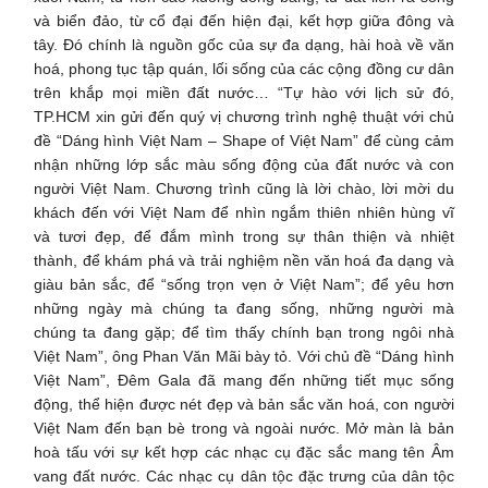
và biển đảo, từ cổ đại đến hiện đại, kết hợp giữa đông và
tây. Đó chính là nguồn gốc của sự đa dạng, hài hoà về văn
hoá, phong tục tập quán, lối sống của các cộng đồng cư dân
trên khắp mọi miền đất nước… “Tự hào với lịch sử đó,
TP.HCM xin gửi đến quý vị chương trình nghệ thuật với chủ
đề “Dáng hình Việt Nam – Shape of Việt Nam” để cùng cảm
nhận những lớp sắc màu sống động của đất nước và con
người Việt Nam. Chương trình cũng là lời chào, lời mời du
khách đến với Việt Nam để nhìn ngắm thiên nhiên hùng vĩ
và tươi đẹp, để đắm mình trong sự thân thiện và nhiệt
thành, để khám phá và trải nghiệm nền văn hoá đa dạng và
giàu bản sắc, để “sống trọn vẹn ở Việt Nam”; để yêu hơn
những ngày mà chúng ta đang sống, những người mà
chúng ta đang gặp; để tìm thấy chính bạn trong ngôi nhà
Việt Nam”, ông Phan Văn Mãi bày tỏ. Với chủ đề “Dáng hình
Việt Nam”, Đêm Gala đã mang đến những tiết mục sống
động, thể hiện được nét đẹp và bản sắc văn hoá, con người
Việt Nam đến bạn bè trong và ngoài nước. Mở màn là bản
hoà tấu với sự kết hợp các nhạc cụ đặc sắc mang tên Âm
vang đất nước. Các nhạc cụ dân tộc đặc trưng của dân tộc