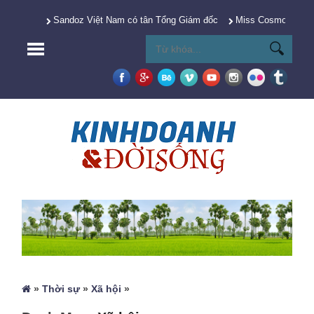
Sandoz Việt Nam có tân Tổng Giám đốc
Miss Cosmo 2025 Y
»
Thời sự
»
Xã hội
»