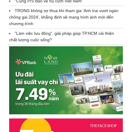
“Cùng P/S Bảo vệ nụ cười Việt Nam”
TRONG không sợ thua khi tham gia 'Anh trai vượt ngàn
chông gai 2024', khẳng định sẽ mang hình ảnh mới đến
chương trình
"Làm việc lưu động", giải pháp giúp TP.HCM cải thiện
chất lượng cuộc sống?