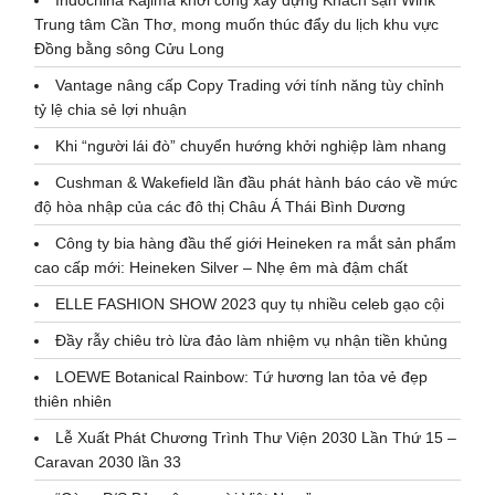
Trung tâm Cần Thơ, mong muốn thúc đẩy du lịch khu vực
Đồng bằng sông Cửu Long
Vantage nâng cấp Copy Trading với tính năng tùy chỉnh
tỷ lệ chia sẻ lợi nhuận
Khi “người lái đò” chuyển hướng khởi nghiệp làm nhang
Cushman & Wakefield lần đầu phát hành báo cáo về mức
độ hòa nhập của các đô thị Châu Á Thái Bình Dương
Công ty bia hàng đầu thế giới Heineken ra mắt sản phẩm
cao cấp mới: Heineken Silver – Nhẹ êm mà đậm chất
ELLE FASHION SHOW 2023 quy tụ nhiều celeb gạo cội
Đầy rẫy chiêu trò lừa đảo làm nhiệm vụ nhận tiền khủng
LOEWE Botanical Rainbow: Tứ hương lan tỏa vẻ đẹp
thiên nhiên
Lễ Xuất Phát Chương Trình Thư Viện 2030 Lần Thứ 15 –
Caravan 2030 lần 33