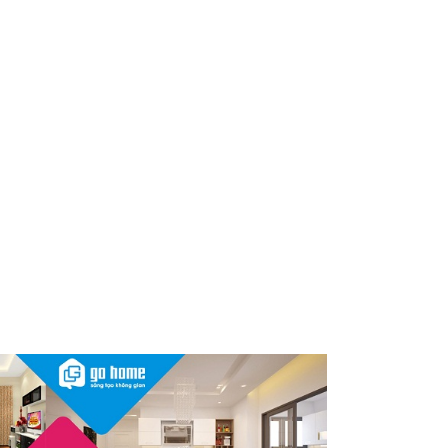
Nóng: 1 loại kem bôi da “quốc
dân” của người Việt bất ngờ bị
thu hồi trên toàn quốc, người
dùng cần kiểm tra ngay
Thu hồi, tiêu hủy toàn quốc 2
sản phẩm dầu gội, dầu xả
"made in Việt Nam", người tiêu
dùng nên kiểm tra ngay
Cảnh báo Dung dịch vệ sinh
phụ nữ Coop Select dính vi
khuẩn, bị buộc tiêu hủy