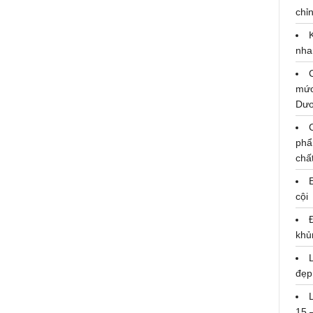
chỉn
nha
mức
Dư
g
CLB Bất Động Sản TP.HCM khánh
ơ
thành công trình cống hộp Ba Ken
Nhà Bè
phẩ
chấ
cội
khủ
đẹp
15 