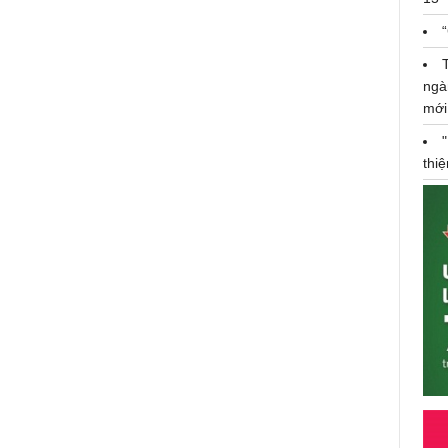
ngà
mới
thi
15 kỷ lục Việt Nam về Chủ tịch Hồ
Chí Minh từ năm 2010-2020