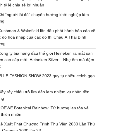
h tỷ lệ chia sẻ lợi nhuận
Khi “người lái đò” chuyển hướng khởi nghiệp làm
ng
Cushman & Wakefield lần đầu phát hành báo cáo về
 độ hòa nhập của các đô thị Châu Á Thái Bình
ơng
Công ty bia hàng đầu thế giới Heineken ra mắt sản
m cao cấp mới: Heineken Silver – Nhẹ êm mà đậm
t
ELLE FASHION SHOW 2023 quy tụ nhiều celeb gạo
Đầy rẫy chiêu trò lừa đảo làm nhiệm vụ nhận tiền
ng
LOEWE Botanical Rainbow: Tứ hương lan tỏa vẻ
 thiên nhiên
Lễ Xuất Phát Chương Trình Thư Viện 2030 Lần Thứ
– Caravan 2030 lần 33