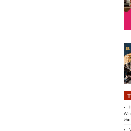
Giải “Estrella Damm Golf
Tournament Summer 2nd- 2020”
gây Quỹ từ thiện
T
Win
khu