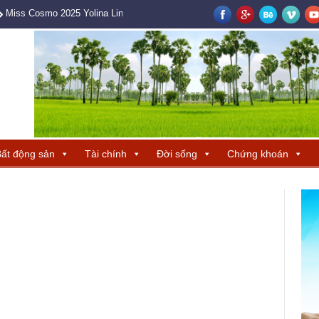
Miss Cosmo 2025 Yolina Lindquist cùng Hoa hậu Hương Giang tìm ra ba 
ất động sản
Tài chính
Đời sống
Chứng khoán