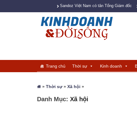
Sandoz Việt Nam có tân Tổng Giám đốc
Trang chủ
Thời sự
Kinh doanh
B
»
Thời sự
»
Xã hội
»
Danh Mục:
Xã hội