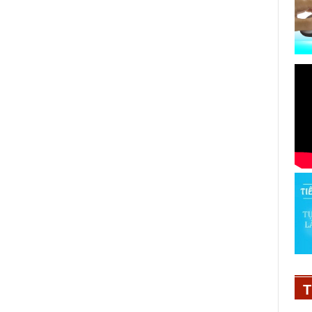
Hoa hậu Khánh Vân cùng Á hậu
Kim Duyên mang tình yêu thương
đến với cộng đồng
T