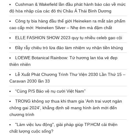
Cushman & Wakefield lần đầu phát hành báo cáo về mức
độ hòa nhập của các đô thị Châu Á Thái Bình Dương
Công ty bia hàng đầu thế giới Heineken ra mắt sản phẩm
cao cấp mới: Heineken Silver – Nhẹ êm mà đậm chất
ELLE FASHION SHOW 2023 quy tụ nhiều celeb gạo cội
Đầy rẫy chiêu trò lừa đảo làm nhiệm vụ nhận tiền khủng
LOEWE Botanical Rainbow: Tứ hương lan tỏa vẻ đẹp
thiên nhiên
Lễ Xuất Phát Chương Trình Thư Viện 2030 Lần Thứ 15 –
Caravan 2030 lần 33
“Cùng P/S Bảo vệ nụ cười Việt Nam”
TRONG không sợ thua khi tham gia 'Anh trai vượt ngàn
chông gai 2024', khẳng định sẽ mang hình ảnh mới đến
chương trình
"Làm việc lưu động", giải pháp giúp TP.HCM cải thiện
chất lượng cuộc sống?