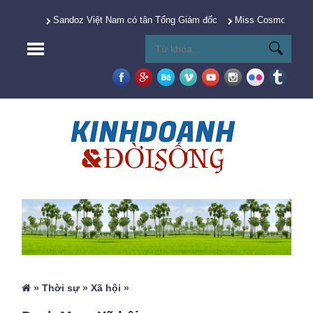
Sandoz Việt Nam có tân Tổng Giám đốc
Miss Cosmo 2025 Y
»
Thời sự
»
Xã hội
»