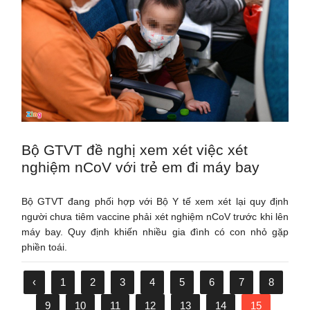
Bộ GTVT đề nghị xem xét việc xét
nghiệm nCoV với trẻ em đi máy bay
Bộ GTVT đang phối hợp với Bộ Y tế xem xét lại quy định
người chưa tiêm vaccine phải xét nghiệm nCoV trước khi lên
máy bay. Quy định khiến nhiều gia đình có con nhỏ gặp
phiền toái.
‹
1
2
3
4
5
6
7
8
9
10
11
12
13
14
15