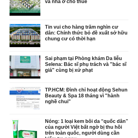
và nhà ở cho thuê
Tin vui cho hàng trăm nghìn cư
dân: Chính thức bỏ đề xuất sở hữu
chung cư có thời hạn
Sai phạm tại Phòng khám Da liễu
Selena: Bác sĩ phụ trách và "bác sĩ
giả" cùng bị xử phạt
TP.HCM: Đình chỉ hoạt động Sehun
Beauty & Spa 18 tháng vì "hành
nghề chui"
Nóng: 1 loại kem bôi da “quốc dân”
của người Việt bất ngờ bị thu hồi
trên toàn quốc, người dùng cần