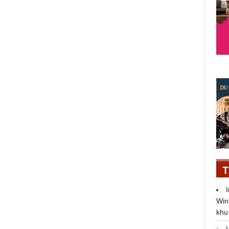
Đoàn SSEAYP Việt Nam mang tết
Việt Nam đến bạn bè quốc tế
T
Win
khu