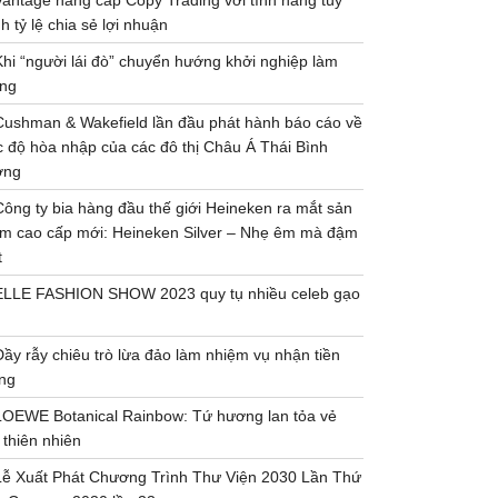
Vantage nâng cấp Copy Trading với tính năng tùy
h tỷ lệ chia sẻ lợi nhuận
Khi “người lái đò” chuyển hướng khởi nghiệp làm
ng
Cushman & Wakefield lần đầu phát hành báo cáo về
 độ hòa nhập của các đô thị Châu Á Thái Bình
ơng
Công ty bia hàng đầu thế giới Heineken ra mắt sản
m cao cấp mới: Heineken Silver – Nhẹ êm mà đậm
t
ELLE FASHION SHOW 2023 quy tụ nhiều celeb gạo
Đầy rẫy chiêu trò lừa đảo làm nhiệm vụ nhận tiền
ng
LOEWE Botanical Rainbow: Tứ hương lan tỏa vẻ
 thiên nhiên
Lễ Xuất Phát Chương Trình Thư Viện 2030 Lần Thứ