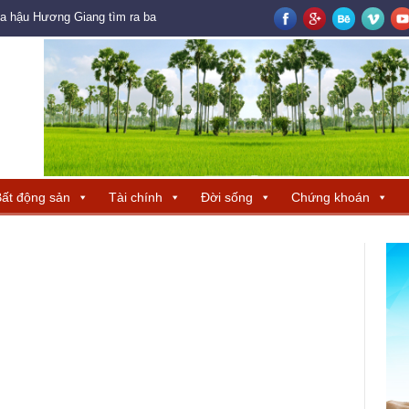
oa hậu Hương Giang tìm ra ba đại diện Trung Quốc – Hong Kong – Macau đ
ất động sản
Tài chính
Đời sống
Chứng khoán