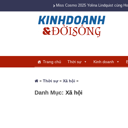
Miss Cosmo 2025 Yolina Lindquist cùng H
Trang chủ
Thời sự
Kinh doanh
B
»
Thời sự
»
Xã hội
»
Danh Mục:
Xã hội