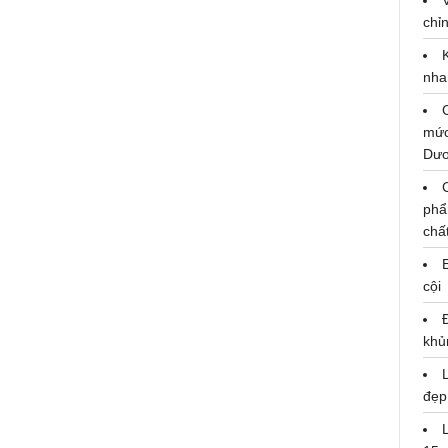
chỉn
i
Dàn sao Việt cùng nhau 'Ôm trọn
nha
Việt Nam' với đoàn đại biểu
SSEAYP 45
mức
Dư
phẩ
chấ
cội
khủ
đẹp