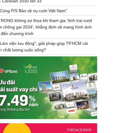
– Caravan 2030 lần 33
“Cùng P/S Bảo vệ nụ cười Việt Nam”
TRONG không sợ thua khi tham gia 'Anh trai vượt
n chông gai 2024', khẳng định sẽ mang hình ảnh
 đến chương trình
"Làm việc lưu động", giải pháp giúp TP.HCM cải
ện chất lượng cuộc sống?