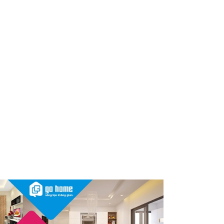
dùng cần kiểm tra ngay
Thu hồi, tiêu hủy toàn quốc 2
sản phẩm dầu gội, dầu xả
"made in Việt Nam", người tiêu
dùng nên kiểm tra ngay
Cảnh báo Dung dịch vệ sinh
phụ nữ Coop Select dính vi
khuẩn, bị buộc tiêu hủy
Sau vụ mỹ phẩm chứa chất
cấm, Dược Hậu Giang bị phạt
và truy thu thuế hơn 10 tỷ
đồng