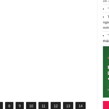
15 
ngà
mới
thi
Tin thêm về người Việt tại khu vực
động đất, sóng thần ở Indonesia
8
9
10
11
12
13
14