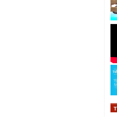
Nâng cao hiệu quả Tổng đài điện
thoại quốc gia bảo vệ trẻ em
T