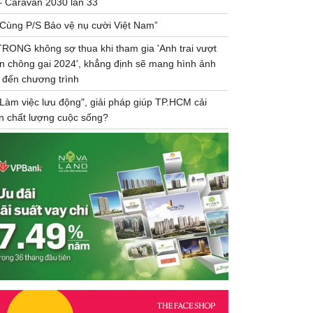
– Caravan 2030 lần 33
“Cùng P/S Bảo vệ nụ cười Việt Nam”
TRONG không sợ thua khi tham gia 'Anh trai vượt
n chông gai 2024', khẳng định sẽ mang hình ảnh
 đến chương trình
"Làm việc lưu động", giải pháp giúp TP.HCM cải
ện chất lượng cuộc sống?