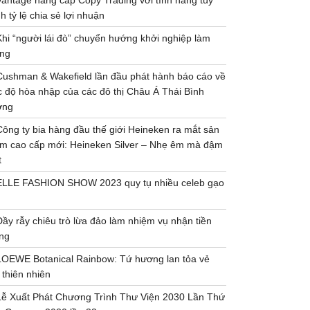
Vantage nâng cấp Copy Trading với tính năng tùy
h tỷ lệ chia sẻ lợi nhuận
Khi “người lái đò” chuyển hướng khởi nghiệp làm
ng
Cushman & Wakefield lần đầu phát hành báo cáo về
 độ hòa nhập của các đô thị Châu Á Thái Bình
ơng
Công ty bia hàng đầu thế giới Heineken ra mắt sản
m cao cấp mới: Heineken Silver – Nhẹ êm mà đậm
t
ELLE FASHION SHOW 2023 quy tụ nhiều celeb gạo
Đầy rẫy chiêu trò lừa đảo làm nhiệm vụ nhận tiền
ng
LOEWE Botanical Rainbow: Tứ hương lan tỏa vẻ
 thiên nhiên
Lễ Xuất Phát Chương Trình Thư Viện 2030 Lần Thứ