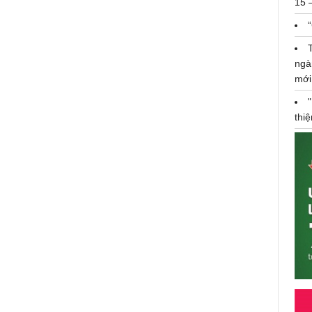
15 
ngà
mới
thi