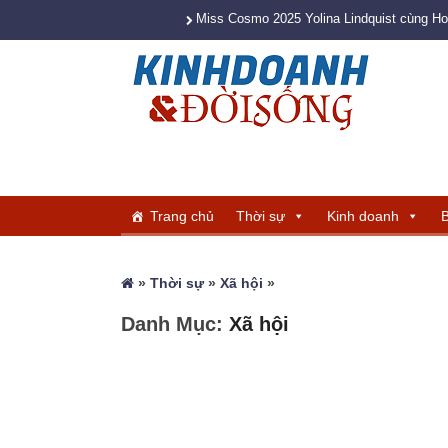
Miss Cosmo 2025 Yolina Lindquist cùng H
Trang chủ
Thời sự
Kinh doanh
B
»
Thời sự
»
Xã hội
»
Danh Mục:
Xã hội