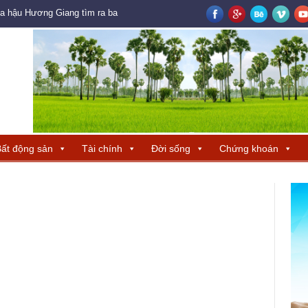
oa hậu Hương Giang tìm ra ba đại diện Trung Quốc – Hong Kong – Macau đ
ất động sản
Tài chính
Đời sống
Chứng khoán