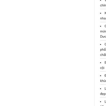
chỉn
nha
mức
Dư
phẩ
chấ
cội
khủ
Ninh Thuận tổ chức Lễ hội Nho -
đẹp
Vang