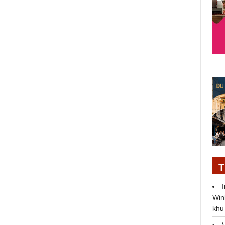
g
Manulife chỉ đồng ý hoàn tiền với
điều kiện khách hàng giữ "im
lặng"?
T
Win
khu