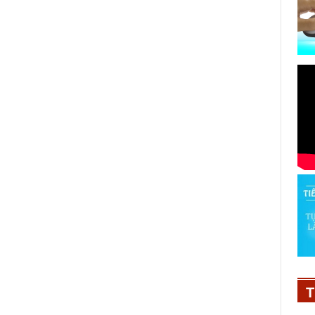
Khởi động chiến dịch truyền thông
và gây quỹ cho “Chạy vì Giáo dục
- Run for Education 2023”
T