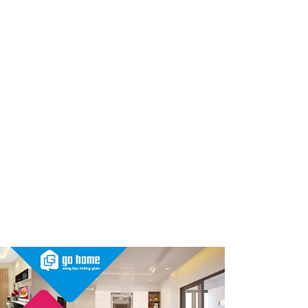
dùng cần kiểm tra ngay
Thu hồi, tiêu hủy toàn quốc 2
sản phẩm dầu gội, dầu xả
"made in Việt Nam", người tiêu
dùng nên kiểm tra ngay
Cảnh báo Dung dịch vệ sinh
phụ nữ Coop Select dính vi
khuẩn, bị buộc tiêu hủy
Sau vụ mỹ phẩm chứa chất
cấm, Dược Hậu Giang bị phạt
và truy thu thuế hơn 10 tỷ
đồng