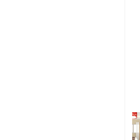
Khám phá Top 3 mùi hương bán
chạy nhất mùa hạ đến từ nhà BKD
PARFUMS