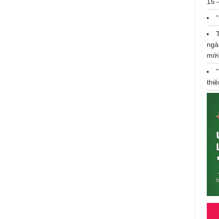
15 
UEB Job Fair 2026: Bản hòa âm
R
kết nối, bệ phóng kiến tạo tương
lai thê hệ trẻ
ngà
mới
thi