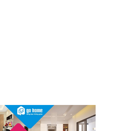
dùng cần kiểm tra ngay
Thu hồi, tiêu hủy toàn quốc 2
sản phẩm dầu gội, dầu xả
"made in Việt Nam", người tiêu
dùng nên kiểm tra ngay
Cảnh báo Dung dịch vệ sinh
phụ nữ Coop Select dính vi
khuẩn, bị buộc tiêu hủy
Sau vụ mỹ phẩm chứa chất
cấm, Dược Hậu Giang bị phạt
và truy thu thuế hơn 10 tỷ
đồng