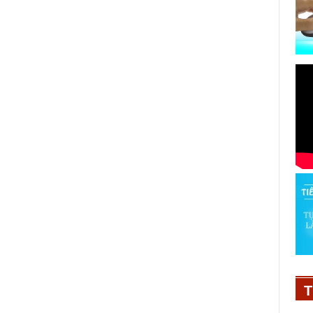
Herbalife Việt Nam đồng hành
cùng VnExpress Đà Nẵng
International Marathon Herbalife
Cup 2026
T