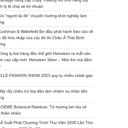
Vantage nâng cấp Copy Trading với tính năng tùy
h tỷ lệ chia sẻ lợi nhuận
Khi “người lái đò” chuyển hướng khởi nghiệp làm
ng
Cushman & Wakefield lần đầu phát hành báo cáo về
 độ hòa nhập của các đô thị Châu Á Thái Bình
ơng
Công ty bia hàng đầu thế giới Heineken ra mắt sản
m cao cấp mới: Heineken Silver – Nhẹ êm mà đậm
t
ELLE FASHION SHOW 2023 quy tụ nhiều celeb gạo
Đầy rẫy chiêu trò lừa đảo làm nhiệm vụ nhận tiền
ng
LOEWE Botanical Rainbow: Tứ hương lan tỏa vẻ
 thiên nhiên
Lễ Xuất Phát Chương Trình Thư Viện 2030 Lần Thứ