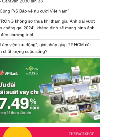
– Caravan 2030 lần 33
“Cùng P/S Bảo vệ nụ cười Việt Nam”
TRONG không sợ thua khi tham gia 'Anh trai vượt
n chông gai 2024', khẳng định sẽ mang hình ảnh
 đến chương trình
"Làm việc lưu động", giải pháp giúp TP.HCM cải
ện chất lượng cuộc sống?