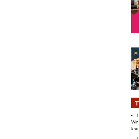
T
Huyền thoại mùi hương nam tính
của Creed - Aventus
Win
Thứ 7, 06/06/2026 22:59:59 PM
khu