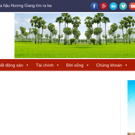
oa hậu Hương Giang tìm ra ba đại diện Trung Quốc – Hong Kong – Macau đ
ất động sản
Tài chính
Đời sống
Chứng khoán