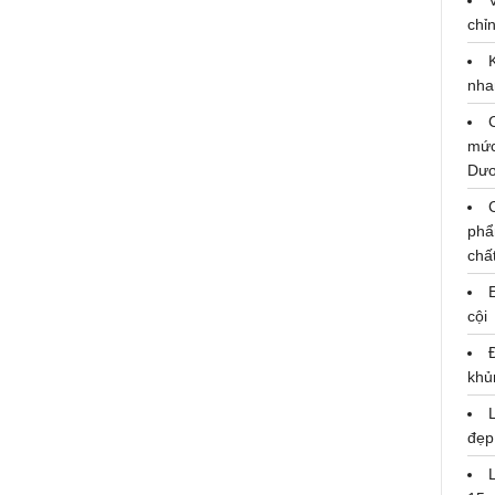
chỉn
nha
mức
Dư
phẩ
chấ
cội
khủ
đẹp