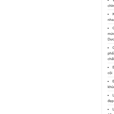
chỉn
nha
mức
Dư
phẩ
chấ
cội
khủ
đẹp
SCG đạt Top 1% Đánh giá Doanh