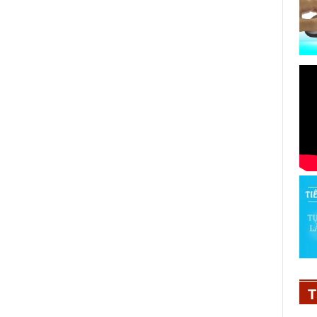
Chuỗi sự kiện triển lãm công
nghiệp hỗ trợ lần thứ 23 tại Việt
Nam
T