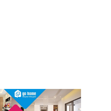
dùng cần kiểm tra ngay
Thu hồi, tiêu hủy toàn quốc 2
sản phẩm dầu gội, dầu xả
"made in Việt Nam", người tiêu
dùng nên kiểm tra ngay
Cảnh báo Dung dịch vệ sinh
phụ nữ Coop Select dính vi
khuẩn, bị buộc tiêu hủy
Sau vụ mỹ phẩm chứa chất
cấm, Dược Hậu Giang bị phạt
và truy thu thuế hơn 10 tỷ
đồng