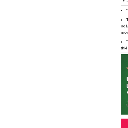
15 
nghiệp Bền vững Toàn cầu của
S&P
ngà
mới
thi