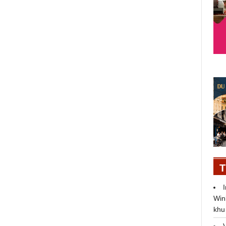
KCN Việt Nam khẳng định cam kết
phát triển bền vững với loạt công
trình xanh trong tương lai
T
Win
khu