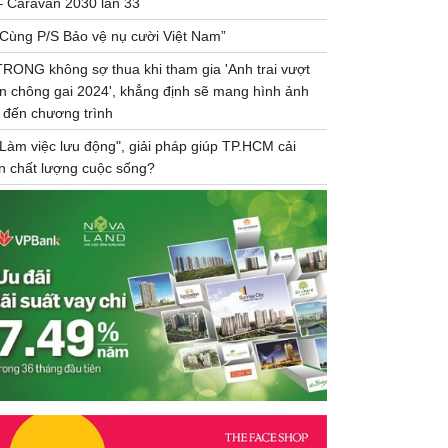
– Caravan 2030 lần 33
“Cùng P/S Bảo vệ nụ cười Việt Nam”
TRONG không sợ thua khi tham gia 'Anh trai vượt
n chông gai 2024', khẳng định sẽ mang hình ảnh
 đến chương trình
"Làm việc lưu động", giải pháp giúp TP.HCM cải
ện chất lượng cuộc sống?