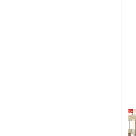
Dấu ấn hành trình 35 năm của kỳ
m
thi IELTS