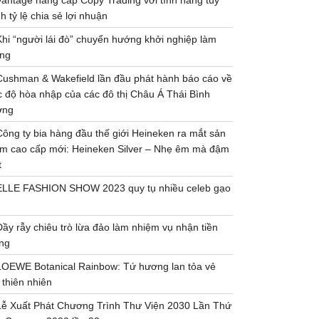
Vantage nâng cấp Copy Trading với tính năng tùy
h tỷ lệ chia sẻ lợi nhuận
Khi “người lái đò” chuyển hướng khởi nghiệp làm
ng
Cushman & Wakefield lần đầu phát hành báo cáo về
 độ hòa nhập của các đô thị Châu Á Thái Bình
ơng
Công ty bia hàng đầu thế giới Heineken ra mắt sản
m cao cấp mới: Heineken Silver – Nhẹ êm mà đậm
t
ELLE FASHION SHOW 2023 quy tụ nhiều celeb gạo
Đầy rẫy chiêu trò lừa đảo làm nhiệm vụ nhận tiền
ng
LOEWE Botanical Rainbow: Tứ hương lan tỏa vẻ
 thiên nhiên
Lễ Xuất Phát Chương Trình Thư Viện 2030 Lần Thứ