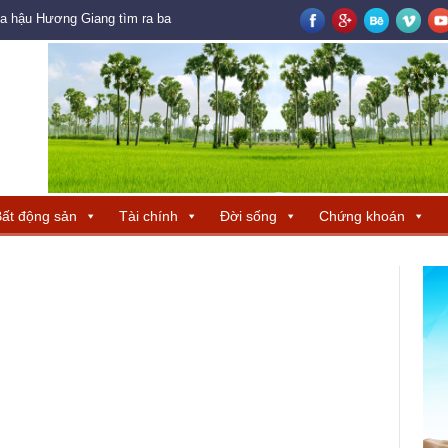
oa hậu Hương Giang tìm ra ba đại diện Trung Quốc – Hong Kong – Macau đ
ất động sản
Tài chính
Đời sống
Chứng khoán