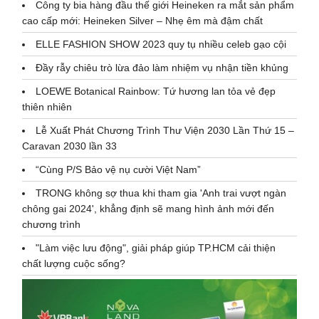
Công ty bia hàng đầu thế giới Heineken ra mắt sản phẩm
cao cấp mới: Heineken Silver – Nhẹ êm mà đậm chất
ELLE FASHION SHOW 2023 quy tụ nhiều celeb gạo cội
Đầy rẫy chiêu trò lừa đảo làm nhiệm vụ nhận tiền khủng
LOEWE Botanical Rainbow: Tứ hương lan tỏa vẻ đẹp
thiên nhiên
Lễ Xuất Phát Chương Trình Thư Viện 2030 Lần Thứ 15 –
Caravan 2030 lần 33
“Cùng P/S Bảo vệ nụ cười Việt Nam”
TRONG không sợ thua khi tham gia 'Anh trai vượt ngàn
chông gai 2024', khẳng định sẽ mang hình ảnh mới đến
chương trình
"Làm việc lưu động", giải pháp giúp TP.HCM cải thiện
chất lượng cuộc sống?