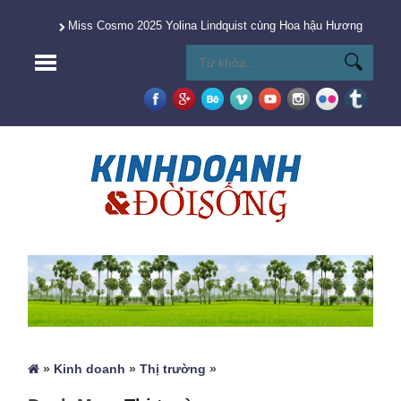
Miss Cosmo 2025 Yolina Lindquist cùng Hoa hậu Hương Giang 
»
Kinh doanh
»
Thị trường
»