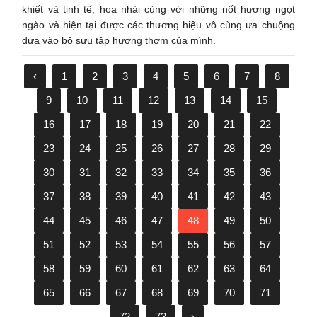
khiết và tinh tế, hoa nhài cùng với những nốt hương ngọt
ngào và hiện tại được các thương hiệu vô cùng ưa chuộng
đưa vào bộ sưu tập hương thơm của mình.
‹
1
2
3
4
5
6
7
8
9
10
11
12
13
14
15
16
17
18
19
20
21
22
23
24
25
26
27
28
29
30
31
32
33
34
35
36
37
38
39
40
41
42
43
44
45
46
47
48
49
50
51
52
53
54
55
56
57
58
59
60
61
62
63
64
65
66
67
68
69
70
71
72
73
›